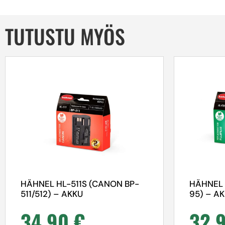
TUTUSTU MYÖS
HÄHNEL HL-511S (CANON BP-
HÄHNEL 
511/512) – AKKU
95) – A
34,90
€
32,