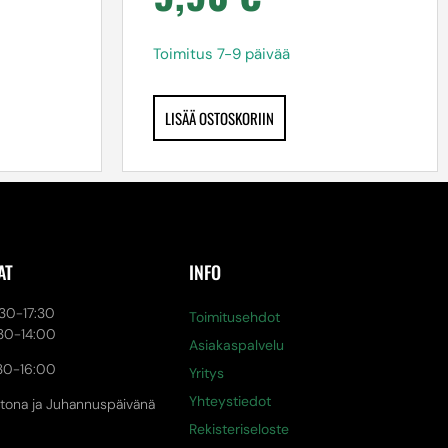
Toimitus 7-9 päivää
LISÄÄ OSTOSKORIIN
AT
INFO
0-17:30
Toimitusehdot
30-14:00
Asiakaspalvelu
30-16:00
Yritys
Yhteystiedot
tona ja Juhannuspäivänä
Rekisteriseloste