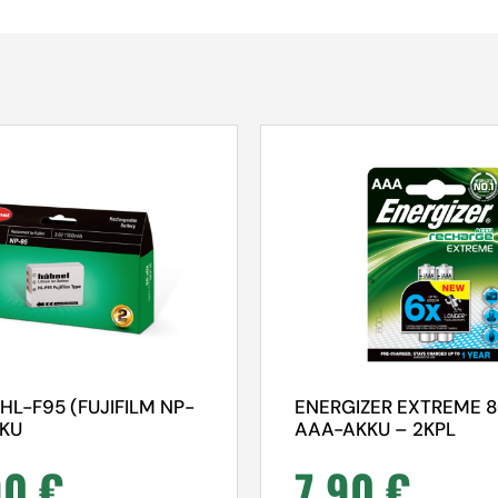
HL-F95 (FUJIFILM NP-
ENERGIZER EXTREME
KKU
AAA-AKKU – 2KPL
90
€
7,90
€