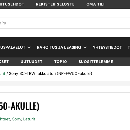
MITUSEHDOT
REKISTERISELOSTE
OMA TILI
USPALVELUT
RAHOITUS JA LEASING
YHTEYSTIEDOT
KSET
UUTUUDET
TOP10
SUOSITTELEMME
urit
/ Sony BC-TRW akkulaturi (NP-FW50-akulle)
50-AKULLE)
lähteet
,
Sony
,
Laturit