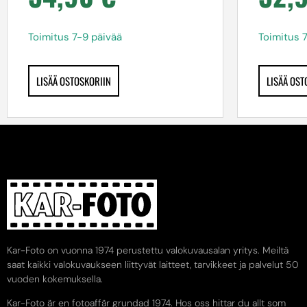
Toimitus 7-9 päivää
Toimitus 
LISÄÄ OSTOSKORIIN
LISÄÄ OST
Kar-Foto on vuonna 1974 perustettu valokuvausalan yritys. Meiltä
saat kaikki valokuvaukseen liittyvät laitteet, tarvikkeet ja palvelut 50
vuoden kokemuksella.
Kar-Foto är en fotoaffär grundad 1974. Hos oss hittar du allt som