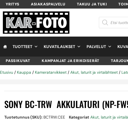
YRITYS
ASIAKASPALVELU
TAKUU JA TUKI
TOI
TUOTTEET
KUVATILAUKSET
PALVELUT
KUVA
PASSIKUVAT
KAMPANJAT JA ERIKOISERÄT
TARJOU
Etusivu
/
Kauppa
/
Kameratarvikkeet
/
Akut, laturit ja virtalähteet
/
Lat
SONY BC-TRW AKKULATURI (NP-FW
Tuotetunnus (SKU):
BCTRW.CEE
Kategoriat
Akut, laturit ja virta