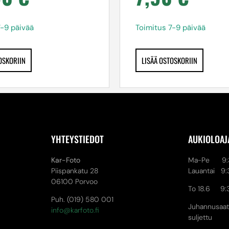
7-9 päivää
Toimitus 7-9 päivää
OSKORIIN
LISÄÄ OSTOSKORIIN
YHTEYSTIEDOT
AUKIOLOAJ
Kar-Foto
Ma-Pe 9:3
Piispankatu 28
Lauantai 9:
06100 Porvoo
To 18.6 9:
Puh. (019) 580 001
Juhannusaat
info@karfoto.fi
suljettu