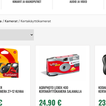
KIIKARIT JA KAUKOPUTKET
AUDIO JA VIDEO
a
/
Kamerat
/ Kertakäyttökamerat
ER
AGFAPHOTO LEBOX 400
KODAK
MERA 27+12 KUVAA
KERTAKÄYTTÖKAMERA SALAMALLA
KERT
€
24,90
€
23