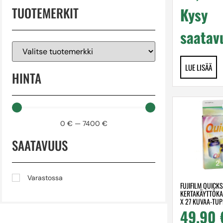
TUOTEMERKIT
Kysy
saatav
LUE LISÄÄ
HINTA
0
€
—
7400
€
SAATAVUUS
Varastossa
FUJIFILM QUICK
KERTAKÄYTTÖKA
X 27 KUVAA-TU
49,90