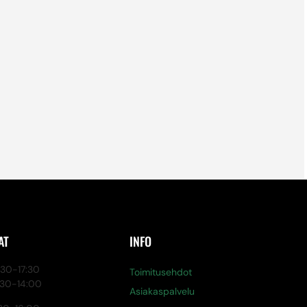
AT
INFO
0-17:30
Toimitusehdot
:30-14:00
Asiakaspalvelu