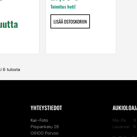
Toimitus heti!
uutta
LISÄÄ OSTOSKORIIN
i 6 tulosta
YHTEYSTIEDOT
AUKIOLOAJ
Kar-Foto
Ma-Pe 9:3
Piispankatu 28
Lauantai 9
06100 Porvoo