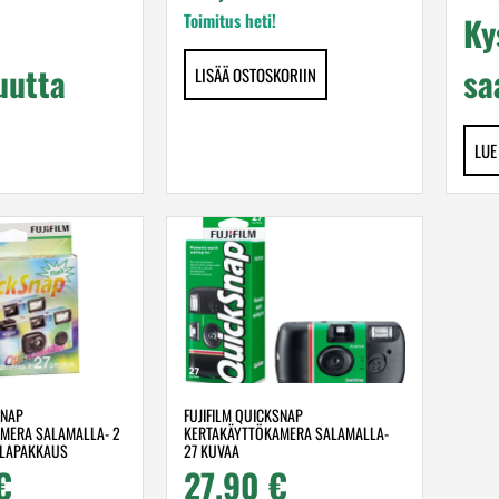
Toimitus heti!
Ky
uutta
sa
LISÄÄ OSTOSKORIIN
LUE
SNAP
FUJIFILM QUICKSNAP
MERA SALAMALLA- 2
KERTAKÄYTTÖKAMERA SALAMALLA-
PLAPAKKAUS
27 KUVAA
€
27,90
€