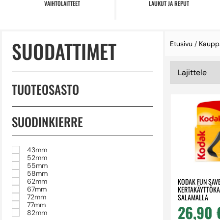
VAIHTOLAITTEET
LAUKUT JA REPUT
SUODATTIMET
Etusivu
/
Kaupp
TUOTEOSASTO
SUODINKIERRE
43mm
52mm
55mm
58mm
KODAK FUN SAV
62mm
KERTAKÄYTTÖKA
67mm
SALAMALLA
72mm
77mm
26,90
82mm