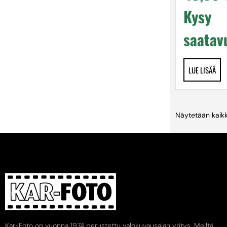
Kysy
saatav
LUE LISÄÄ
Näytetään kaikk
Kar-Foto on vuonna 1974 perustettu valokuvausalan yritys. Meiltä