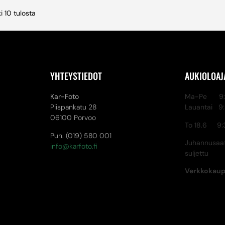
i 10 tulosta
YHTEYSTIEDOT
AUKIOLOAJ
Kar-Foto
Ma-Pe 9:3
Piispankatu 28
Lauantai 9
06100 Porvoo
To 18.6 9:
Puh. (019) 580 001
Juhannusaat
info@karfoto.fi
suljettu
Verkkokau