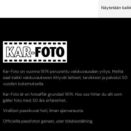
Näytetään kaikk
Kar-Foto on vuonna 1974 perustettu valokuvausalan yritys. Meiltä
saat kaikki valokuvaukseen liittyvät laitteet, tarvikkeet ja palvelut 50
vuoden kokemuksella.
Kar-Foto är en fotoaffär grundad 1974. Hos oss hittar du allt som
gäller foto med 50 års erfarenhet.
Viralliset passikuvat heti, ilman ajanvarausta.
Officiellla passfoton genast, utan tidsbeställning.