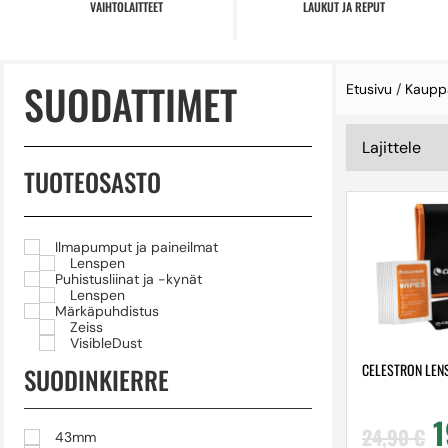
VAIHTOLAITTEET
LAUKUT JA REPUT
SUODATTIMET
Etusivu
/
Kaupp
TUOTEOSASTO
Ilmapumput ja paineilmat
Lenspen
Puhistusliinat ja -kynät
Lenspen
Märkäpuhdistus
Zeiss
VisibleDust
CELESTRON LENS
SUODINKIERRE
24,90
€
43mm