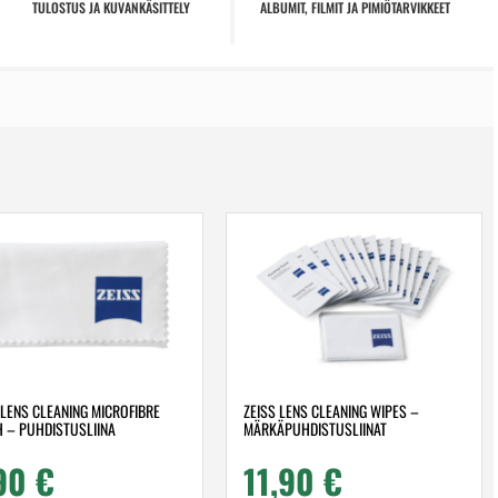
TULOSTUS JA KUVANKÄSITTELY
ALBUMIT, FILMIT JA PIMIÖTARVIKKEET
 LENS CLEANING MICROFIBRE
ZEISS LENS CLEANING WIPES –
 – PUHDISTUSLIINA
MÄRKÄPUHDISTUSLIINAT
90
€
11,90
€