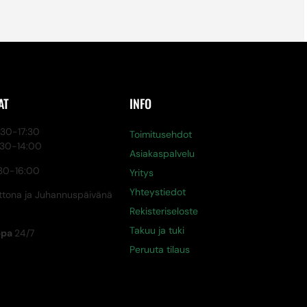
AT
INFO
0-17:30
Toimitusehdot
:30-14:00
Asiakaspalvelu
30-16:00
Yritys
Yhteystiedot
tona ja Juhannuspäivänä
Rekisteriseloste
Takuu ja tuki
ppa
24/7
Peruuta tilaus