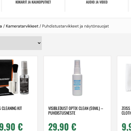
KIIKARIT JA KAUKOPUTKET
AUDIO JA VIDEO
a
/
Kameratarvikkeet
/ Puhdistustarvikkeet ja näytönsuojat
 CLEANING KIT
VISIBLEDUST OPTIX CLEAN (59ML) –
ZEISS
PUHDISTUSNESTE
CLOTH
19,90
€
29,90
€
9,