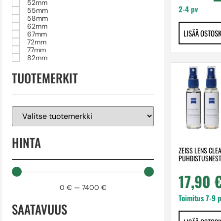
52mm
2-4 pv
55mm
58mm
62mm
LISÄÄ OSTOS
67mm
72mm
77mm
82mm
TUOTEMERKIT
HINTA
ZEISS LENS CLE
PUHDISTUSNES
17,90
0
€
—
7400
€
Toimitus 7-9 
SAATAVUUS