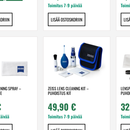
Toimitus 7-9 päivää
Toimi
KORIIN
LISÄÄ OSTOSKORIIN
LIS
ANING SPRAY –
ZEISS LENS CLEANING KIT –
LENSP
TE
PUHDISTUS KIT
PUHDI
€
49,90
€
32
päivää
Toimitus 7-9 päivää
Toimi