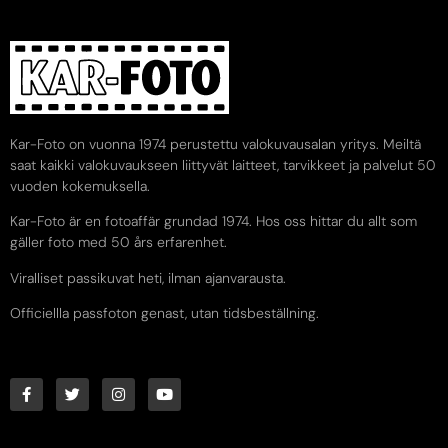
Kar-Foto on vuonna 1974 perustettu valokuvausalan yritys. Meiltä
saat kaikki valokuvaukseen liittyvät laitteet, tarvikkeet ja palvelut 50
vuoden kokemuksella.
Kar-Foto är en fotoaffär grundad 1974. Hos oss hittar du allt som
gäller foto med 50 års erfarenhet.
Viralliset passikuvat heti, ilman ajanvarausta.
Officiellla passfoton genast, utan tidsbeställning.