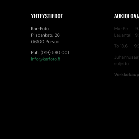
YHTEYSTIEDOT
AUKIOLOAJ
Kar-Foto
Ma-Pe 9:3
Piispankatu 28
Lauantai 9
06100 Porvoo
To 18.6 9:
Puh. (019) 580 001
Juhannusaat
info@karfoto.fi
suljettu
Verkkokau