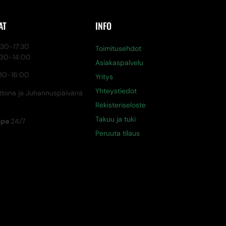
AT
INFO
0-17:30
Toimitusehdot
:30-14:00
Asiakaspalvelu
30-16:00
Yritys
Yhteystiedot
tona ja Juhannuspäivänä
Rekisteriseloste
Takuu ja tuki
ppa
24/7
Peruuta tilaus