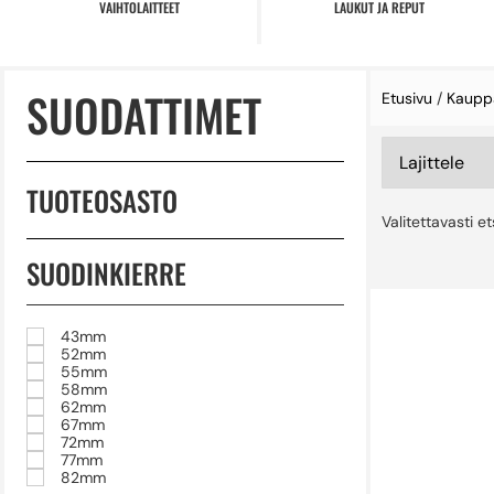
VAIHTOLAITTEET
LAUKUT JA REPUT
SUODATTIMET
Etusivu
/
Kaupp
TUOTEOSASTO
Valitettavasti e
SUODINKIERRE
43mm
52mm
55mm
58mm
62mm
67mm
72mm
77mm
82mm