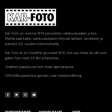
Kar-Foto on vuonna 1974 perustettu valokuvausalan yritys.
Meiltä saat kaikki valokuvaukseen liittyvät laitteet, tarvikkeet ja
palvelut 50 vuoden kokemuksella.
Kar-Foto är en fotoaffär grundad 1974. Hos oss hittar du allt som
gäller foto med 50 års erfarenhet.
Viralliset passikuvat heti, ilman ajanvarausta.
Officiellla passfoton genast, utan tidsbeställning.