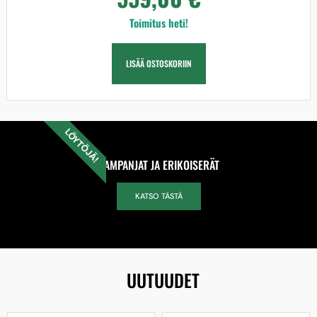
Toimitus heti!
LISÄÄ OSTOSKORIIN
LÖYTÖJÄ!
KAMPANJAT JA ERIKOISERÄT
KATSO TÄSTÄ
UUTUUDET