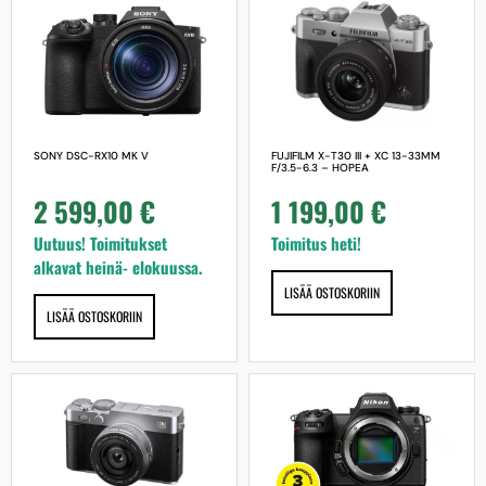
FUJIFILM X-T30 III + XC 13-33MM
SONY DSC-RX10 MK V
F/3.5-6.3 – HOPEA
1 199,00
€
2 599,00
€
Toimitus heti!
Uutuus! Toimitukset
alkavat heinä- elokuussa.
LISÄÄ OSTOSKORIIN
LISÄÄ OSTOSKORIIN