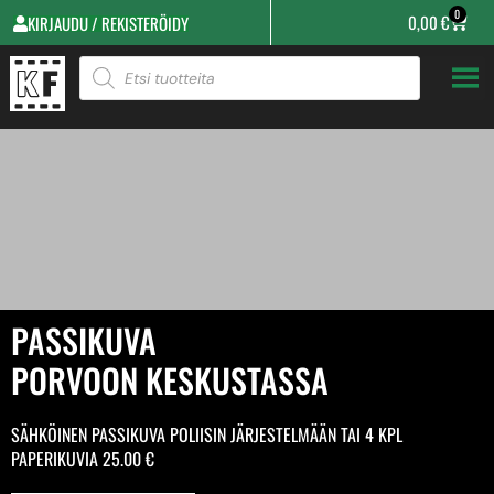
0
0,00
€
KIRJAUDU / REKISTERÖIDY
PASSIKUVA
TARJOUKSIIN
PORVOON KESKUSTASSA
TÄSTÄ
SÄHKÖINEN PASSIKUVA POLIISIN JÄRJESTELMÄÄN TAI 4 KPL
PAPERIKUVIA 25.00 €