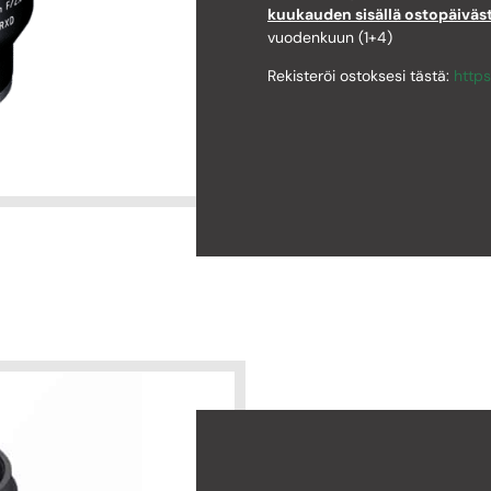
kuukauden sisällä ostopäiväs
vuodenkuun (1+4)
Rekisteröi ostoksesi tästä:
https