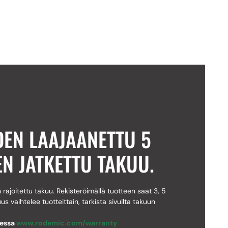
DEN LAAJAANETTU 5
EN JATKETTU TAKUU.
rajoitettu takuu. Rekisteröimällä tuotteen saat 3, 5
us vaihtelee tuotteittain, tarkista sivuilta takuun
eessa
www.rodemic.com/warranty