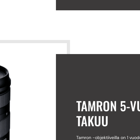
TAMRON 5-V
TAKUU
Tamron -objektiiveilla on 1 vuod