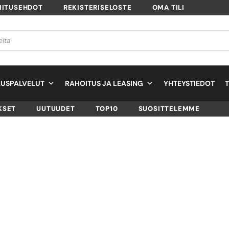
MITUSEHDOT
REKISTERISELOSTE
OMA TILI
USPALVELUT
RAHOITUS JA LEASING
YHTEYSTIEDOT
KSET
UUTUUDET
TOP10
SUOSITTELEMME