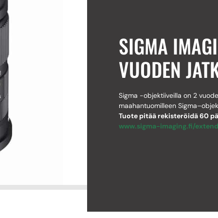
SIGMA IMAG
VUODEN JAT
Sigma -objektiiveilla on 2 vuode
maahantuomilleen Sigma–objekti
Tuote pitää rekisteröidä 60 p
www.sigma-imaging.fi/extend