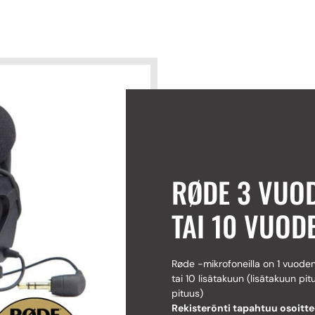
RØDE 3 VUO
TAI 10 VUOD
Røde -mikrofoneilla on 1 vuoden 
tai 10 lisätakuun (lisätakuun pitu
pituus)
Rekisterönti tapahtuu osoitt