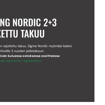
ING NORDIC 2+3
KETTU TAKUU
n rajoitettu takuu. Sigma Nordic myöntää lisäksi
iveille 3 vuoden jatkotakuun.
äivän kuluessa ostoksessa osoitteessa
ed-warranty-registration