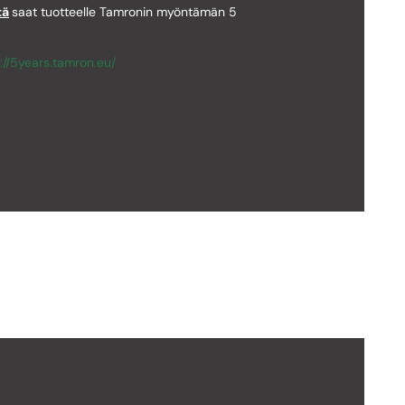
tä
saat tuotteelle Tamronin myöntämän 5
://5years.tamron.eu/