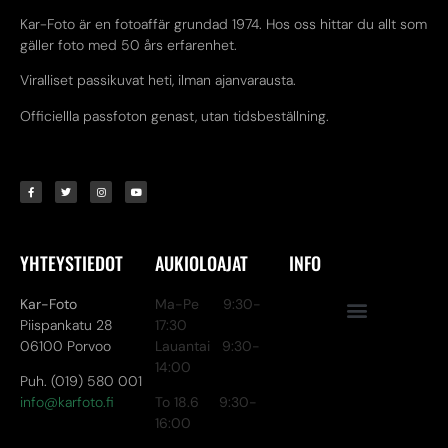
Kar-Foto är en fotoaffär grundad 1974. Hos oss hittar du allt som
gäller foto med 50 års erfarenhet.
Viralliset passikuvat heti, ilman ajanvarausta.
Officiellla passfoton genast, utan tidsbeställning.
YHTEYSTIEDOT
AUKIOLOAJAT
INFO
Kar-Foto
Ma-Pe 9:30-
Piispankatu 28
17:30
06100 Porvoo
Lauantai 9:30-
14:00
Puh. (019) 580 001
info@karfoto.fi
To 18.6 9:30-
16:00