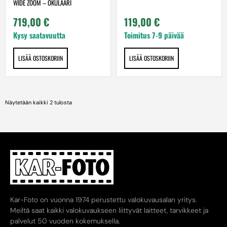
WIDE ZOOM – OKULAARI
119,00
€
719,00
€
Toimitus 7-9 päivää
Kysy saatavuutta
LISÄÄ OSTOSKORIIN
LISÄÄ OSTOSKORIIN
Näytetään kaikki 2 tulosta
Kar-Foto on vuonna 1974 perustettu valokuvausalan yritys.
Meiltä saat kaikki valokuvaukseen liittyvät laitteet, tarvikkeet ja
palvelut 50 vuoden kokemuksella.