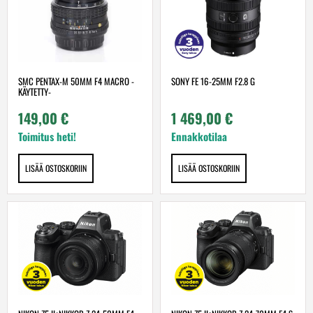
SMC PENTAX-M 50MM F4 MACRO -
SONY FE 16-25MM F2.8 G
KÄYTETTY-
149,00
€
1 469,00
€
Toimitus heti!
Ennakkotilaa
LISÄÄ OSTOSKORIIN
LISÄÄ OSTOSKORIIN