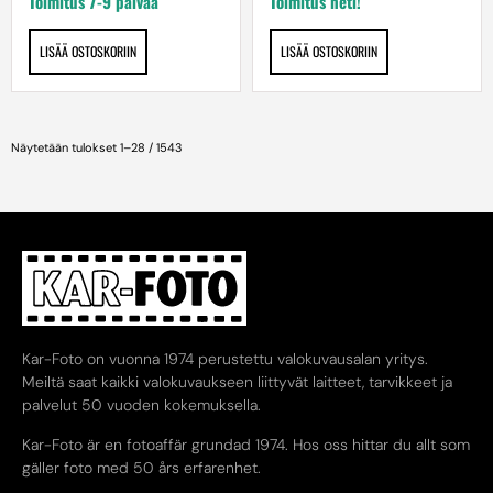
Toimitus 7-9 päivää
Toimitus heti!
LISÄÄ OSTOSKORIIN
LISÄÄ OSTOSKORIIN
Näytetään tulokset 1–28 / 1543
Kar-Foto on vuonna 1974 perustettu valokuvausalan yritys.
Meiltä saat kaikki valokuvaukseen liittyvät laitteet, tarvikkeet ja
palvelut 50 vuoden kokemuksella.
Kar-Foto är en fotoaffär grundad 1974. Hos oss hittar du allt som
gäller foto med 50 års erfarenhet.