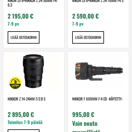
NIKON Z5 II+NIKKOR Z 24-50MM F4-
NIKON Z5 II+NIKKOR Z 24-70MM F4 S
6.3
2 195,00
€
2 590,00
€
7-9 pv
7-9 pv
LISÄÄ OSTOSKORIIN
LISÄÄ OSTOSKORIIN
NIKKOR Z 14-24MM F/2.8 S
NIKKOR F 600MM F:4 ED -KÄYTETTY-
2 895,00
€
995,00
€
Toimitus 7-9 päivää
Vain nouto
myymälästä