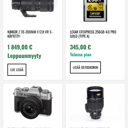
LEXAR CFEXPRESS 256GB 4.0 PRO
NIKKOR Z 70-200MM F/2.8 VR S -
GOLD (TYPE A)
KÄYTETTY-
345,00
€
1 849,00
€
Tulossa pian
Loppuunmyyty
LISÄÄ OSTOSKORIIN
LUE LISÄÄ