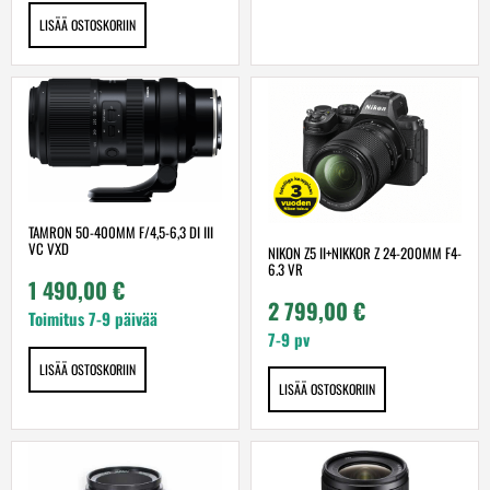
LISÄÄ OSTOSKORIIN
TAMRON 50-400MM F/4,5-6,3 DI III
VC VXD
NIKON Z5 II+NIKKOR Z 24-200MM F4-
6.3 VR
1 490,00
€
2 799,00
€
Toimitus 7-9 päivää
7-9 pv
LISÄÄ OSTOSKORIIN
LISÄÄ OSTOSKORIIN