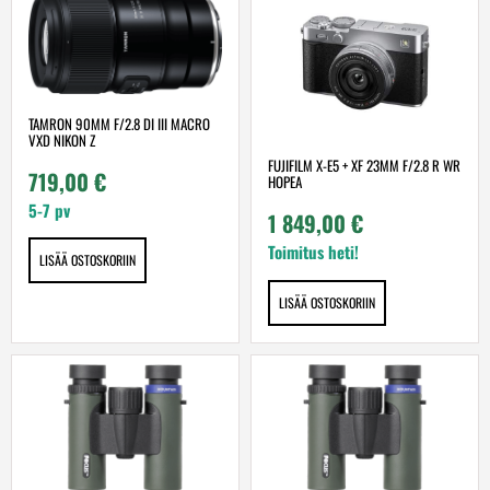
TAMRON 90MM F/2.8 DI III MACRO
VXD NIKON Z
FUJIFILM X-E5 + XF 23MM F/2.8 R WR
719,00
€
HOPEA
5-7 pv
1 849,00
€
Toimitus heti!
LISÄÄ OSTOSKORIIN
LISÄÄ OSTOSKORIIN