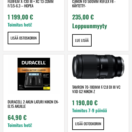
FUJIFILM X-T30 III + XC 13-33MM
CANON FD 500MM REFLEX F8 -
F/3.5-6.3 – HOPEA
KÄYTETTY-
1 199,00
€
235,00
€
Toimitus heti!
Loppuunmyyty
LISÄÄ OSTOSKORIIN
LUE LISÄÄ
TAMRON 70-180MM F/2.8 DI III VC
VXD G2 NIKON Z
1 190,00
€
DURACELL 2 AKUN LATURI NIKON EN-
EL15 AKUILLE
Toimitus 7-9 päivää
64,90
€
LISÄÄ OSTOSKORIIN
Toimitus heti!