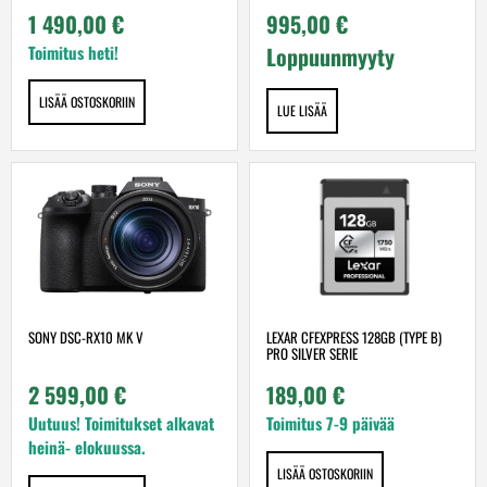
1 490,00
€
995,00
€
Toimitus heti!
Loppuunmyyty
LISÄÄ OSTOSKORIIN
LUE LISÄÄ
LEXAR CFEXPRESS 128GB (TYPE B)
SONY DSC-RX10 MK V
PRO SILVER SERIE
189,00
€
2 599,00
€
Toimitus 7-9 päivää
Uutuus! Toimitukset alkavat
heinä- elokuussa.
LISÄÄ OSTOSKORIIN