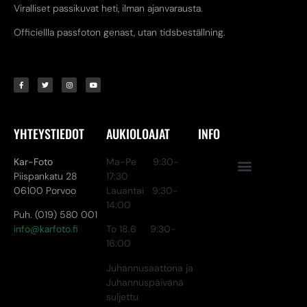
Viralliset passikuvat heti, ilman ajanvarausta.
Officiellla passfoton genast, utan tidsbeställning.
YHTEYSTIEDOT
AUKIOLOAJAT
INFO
Kar-Foto
Ma-Pe 9:30-
Piispankatu 28
17:30
06100 Porvoo
Lauantai 9:30-
14:00
Puh. (019) 580 001
info@karfoto.fi
To 18.6 9:30-
16:00
Juhannusaattona ja
Juhannuspäivänä
suljettu