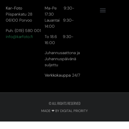
Kar-Foto
Ma-Pe 9:30-
Piispankatu 28
17:30
06100 Porvoo
Lauantai 9:30-
14:00
Puh. (019) 580 001
info@karfoto.fi
To 18.6 9:30-
16:00
Juhannusaattona ja
Juhannuspäivänä
suljettu
Verkkokauppa
24/7
© ALL RIGHTS RESERVED
MADE ❤ BY DIGITAL PRIORITY