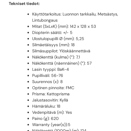
Tekniset tiedot:
Käyttötarkoitus: Luonnon tarkkailu, Metsästys,
Lintubongaus
Mitat (SxLxK) (mm): 142 x 128 x 53
Diopterin säätö: +/- 5
Ulostulopupilli Ø (mm): 5,25
Silmäetäisyys (mm): 18
Silmäsuppilot: Ylöskäännettävä
Näkökenttä (kulma) (°): 7,1
Näkökenttä (näennäinen) (°): 57
Lasin tyyppi: BaK-4
Pupilliväli: 56-76
Suurennos (x): 8
Optinen pinnoite: FMC
Prisma: Kattoprisma
Jalustasovitin: Kyllä
Hämäräluku: 18
Vedenpitävä (m): Yes
Paino (g): 620
Warranty (year(s)):5
Näkökenttä (1000m) (m): 124