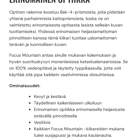
Optinen rakenne koostuu Bak-4-prismoista, joita pidetään
yhtenä parhaimmista kattoprismoista, koska ne on
valmistettu erinomaisesta optisesta lasista selkeän kuvan
tuottamiseksi. Yhdessä erinomaisen heijastamattoman
pinnoitteen kanssa tämä kiikari tuottaa uskomattoman
terävän ja luonnollisen kuvan.
Focus Mountain antaa sinulle mukavan kokemuksen ja
hyvän suorituskyvyn monenlaisissa katseluskenaarioissa. Se
on 100% vedenpitävä ja täytetty typpikaasulla, jotta voit
käyttää sitä jopa kaikkein vaativimmissa olosuhteissa.
Ominaisuudet:
Kevyt ja kestävä
Täydellinen kaikenlaiseen ulkoiluun
Erinomainen optiikka erinomaisella heijastusta
estävällä pinnoitteella
Vesitiivis
Kaikkien Focus Mountain -kiikareiden mukana
tulee suojapussi ja mukava kaulanauha.