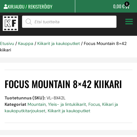
0
0,00
€
KIRJAUDU / REKISTERÖIDY
Etusivu
/
Kauppa
/
Kiikarit ja kaukoputket
/ Focus Mountain 8×42
kiikari
FOCUS MOUNTAIN 8×42 KIIKARI
Tuotetunnus (SKU):
VL-8X42L
Kategoriat
Mountain
,
Yleis- ja lintukiikarit
,
Focus
,
Kiikari ja
kaukoputkitarjoukset
,
Kiikarit ja kaukoputket