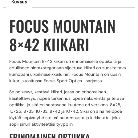
Kuvaus
FOCUS MOUNTAIN
8×42 KIIKARI
Focus Mountain 8×42 kiikari on erinomaisella optiikalla ja
edulliseen hintakategoriaan sijoittuva kiikari on suositeltava
kumppani ulkoilmaseikkailuihin. Focus Mountain on uusin
kiikari suositussa Focus Sport Optics -sarjassa.
Se on kevyt, kestävä kiikari, jossa on erinomainen
käsiteltävyys, nopea tarkennus, upea näkökenttä ja terävä
optiikka, ja sitä on saatavana kuutena eri versiona. 8×25,
10×25, 8×33, 10×33, 8×42 ja 10×42. Siksi on aina helppoa
löytää sopiva yhdistelmä suurennusta ja kirkkautta, joka
sopii sinun aktiviteettisi tyyppiin.
ERINOMAINEN OPTIIKKA