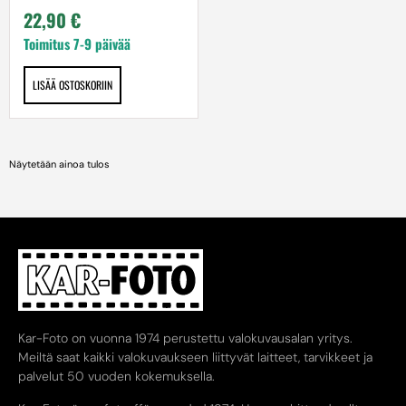
22,90
€
Toimitus 7-9 päivää
LISÄÄ OSTOSKORIIN
Näytetään ainoa tulos
Kar-Foto on vuonna 1974 perustettu valokuvausalan yritys.
Meiltä saat kaikki valokuvaukseen liittyvät laitteet, tarvikkeet ja
palvelut 50 vuoden kokemuksella.