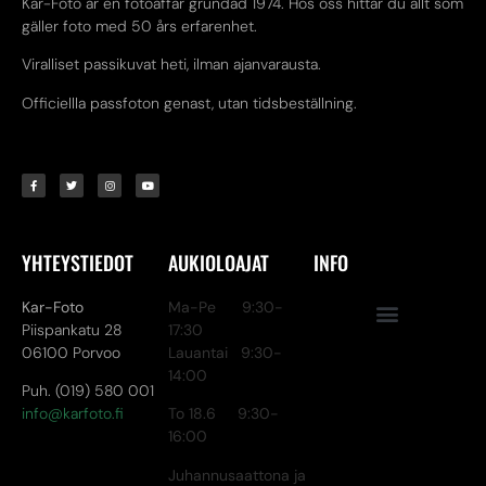
Kar-Foto är en fotoaffär grundad 1974. Hos oss hittar du allt som
gäller foto med 50 års erfarenhet.
Viralliset passikuvat heti, ilman ajanvarausta.
Officiellla passfoton genast, utan tidsbeställning.
YHTEYSTIEDOT
AUKIOLOAJAT
INFO
Kar-Foto
Ma-Pe 9:30-
Piispankatu 28
17:30
06100 Porvoo
Lauantai 9:30-
14:00
Puh. (019) 580 001
info@karfoto.fi
To 18.6 9:30-
16:00
Juhannusaattona ja