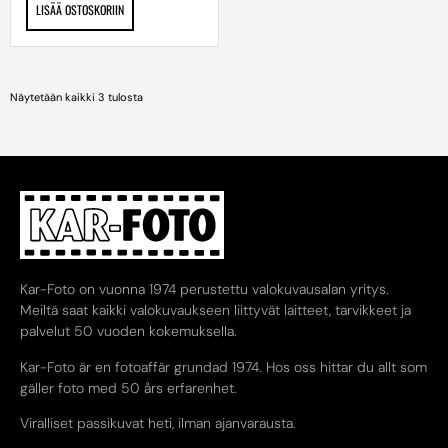
LISÄÄ OSTOSKORIIN
Näytetään kaikki 3 tulosta
Kar-Foto on vuonna 1974 perustettu valokuvausalan yritys.
Meiltä saat kaikki valokuvaukseen liittyvät laitteet, tarvikkeet ja
palvelut 50 vuoden kokemuksella.
Kar-Foto är en fotoaffär grundad 1974. Hos oss hittar du allt som
gäller foto med 50 års erfarenhet.
Viralliset passikuvat heti, ilman ajanvarausta.