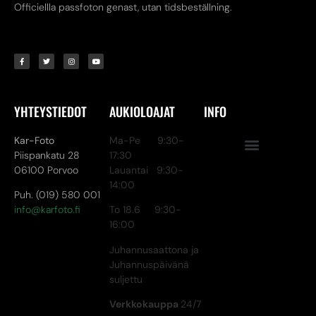
Officiellla passfoton genast, utan tidsbeställning.
YHTEYSTIEDOT
AUKIOLOAJAT
INFO
Kar-Foto
Ma-Pe 9:30-
Piispankatu 28
17:30
06100 Porvoo
Lauantai 9:30-
14:00
Puh. (019) 580 001
info@karfoto.fi
To 18.6 9:30-
16:00
Juhannusaattona ja
Juhannuspäivänä
suljettu
Verkkokauppa
24/7