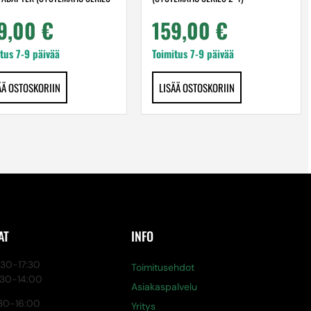
9,00
€
159,00
€
tus 7-9 päivää
Toimitus 7-9 päivää
ÄÄ OSTOSKORIIN
LISÄÄ OSTOSKORIIN
AT
INFO
0-17:30
Toimitusehdot
:30-14:00
Asiakaspalvelu
30-16:00
Yritys