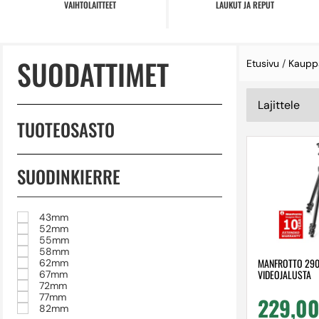
VAIHTOLAITTEET
LAUKUT JA REPUT
SUODATTIMET
Etusivu
/
Kaupp
TUOTEOSASTO
SUODINKIERRE
43mm
52mm
55mm
58mm
MANFROTTO 290
62mm
VIDEOJALUSTA
67mm
72mm
77mm
229,0
82mm