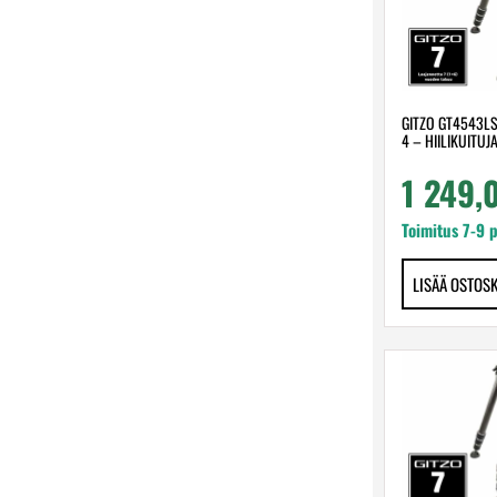
GITZO GT4543LS
4 – HIILIKUITUJ
1 249
Toimitus 7-9 
LISÄÄ OSTOS