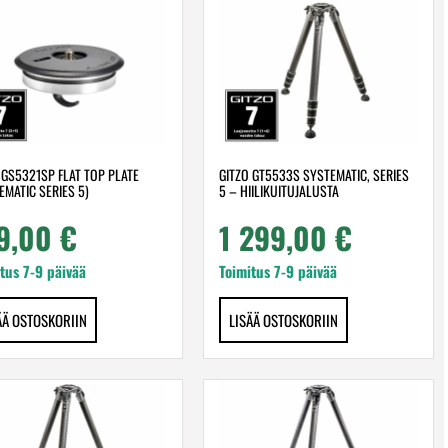
 GS5321SP FLAT TOP PLATE
GITZO GT5533S SYSTEMATIC, SERIES
EMATIC SERIES 5)
5 – HIILIKUITUJALUSTA
9,00
€
1 299,00
€
tus 7-9 päivää
Toimitus 7-9 päivää
ÄÄ OSTOSKORIIN
LISÄÄ OSTOSKORIIN