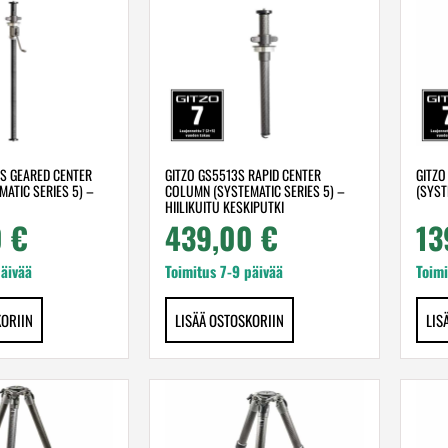
S GEARED CENTER
GITZO GS5513S RAPID CENTER
GITZO
ATIC SERIES 5) –
COLUMN (SYSTEMATIC SERIES 5) –
(SYST
HIILIKUITU KESKIPUTKI
0
€
439,00
€
13
päivää
Toimitus 7-9 päivää
Toimi
KORIIN
LISÄÄ OSTOSKORIIN
LIS