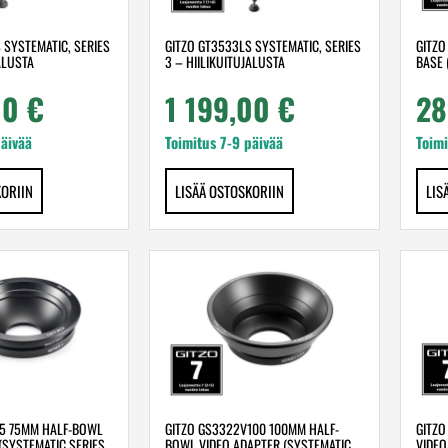
 SYSTEMATIC, SERIES
GITZO GT3533LS SYSTEMATIC, SERIES
GITZO
ALUSTA
3 – HIILIKUITUJALUSTA
BASE 
00
€
1 199,00
€
28
päivää
Toimitus 7-9 päivää
Toimi
KORIIN
LISÄÄ OSTOSKORIIN
LIS
75 75MM HALF-BOWL
GITZO GS3322V100 100MM HALF-
GITZO
(SYSTEMATIC SERIES
BOWL VIDEO ADAPTER (SYSTEMATIC
VIDEO