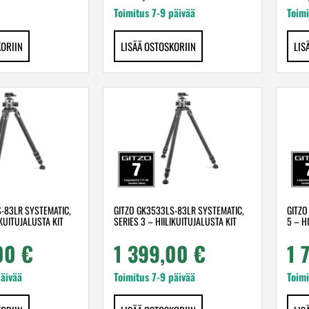
Toimitus 7-9 päivää
Toimi
KORIIN
LISÄÄ OSTOSKORIIN
LIS
-83LR SYSTEMATIC,
GITZO GK3533LS-83LR SYSTEMATIC,
GITZO
IKUITUJALUSTA KIT
SERIES 3 – HIILIKUITUJALUSTA KIT
5 – H
,00
€
1 399,00
€
1 
päivää
Toimitus 7-9 päivää
Toimi