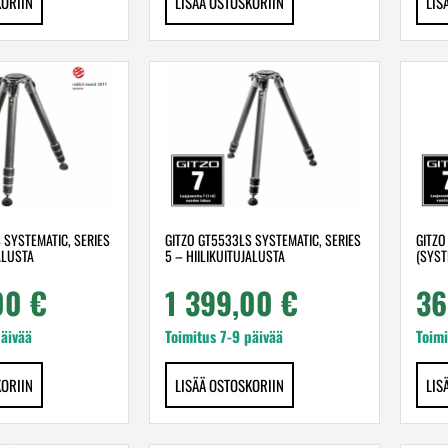
KORIIN
LISÄÄ OSTOSKORIIN
LIS
 SYSTEMATIC, SERIES
GITZO GT5533LS SYSTEMATIC, SERIES
GITZO
ALUSTA
5 – HIILIKUITUJALUSTA
(SYST
,00
€
1 399,00
€
36
päivää
Toimitus 7-9 päivää
Toimi
KORIIN
LISÄÄ OSTOSKORIIN
LIS