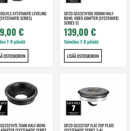
 GSLVLS SYSTEMATIC LEVELING
GITZO GS5321V100 100MM HALF-
(SYSTEMATIC SERIES)
BOWL VIDEO ADAPTER (SYSTEMATIC
SERIES 5)
9,00
€
139,00
€
tus 7-9 päivää
Toimitus 7-9 päivää
ÄÄ OSTOSKORIIN
LISÄÄ OSTOSKORIIN
 GS3321V75 75MM HALF-BOWL
GITZO GS3321SP FLAT TOP PLATE
 ADAPTER (SYSTEMATIC SERIES
(SYSTEMATIC SERIES 2-4)