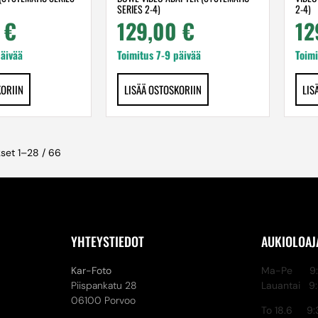
SERIES 2-4)
2-4)
0
€
129,00
€
12
päivää
Toimitus 7-9 päivää
Toimi
KORIIN
LISÄÄ OSTOSKORIIN
LIS
set 1–28 / 66
YHTEYSTIEDOT
AUKIOLOAJ
Kar-Foto
Ma-Pe 9:3
Piispankatu 28
Lauantai 9
06100 Porvoo
To 18.6 9: