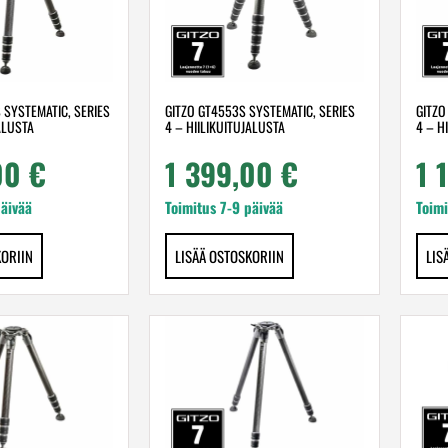
 SYSTEMATIC, SERIES
GITZO GT4553S SYSTEMATIC, SERIES
GITZO
ALUSTA
4 – HIILIKUITUJALUSTA
4 – H
,00
€
1 399,00
€
1 
päivää
Toimitus 7-9 päivää
Toimi
KORIIN
LISÄÄ OSTOSKORIIN
LIS