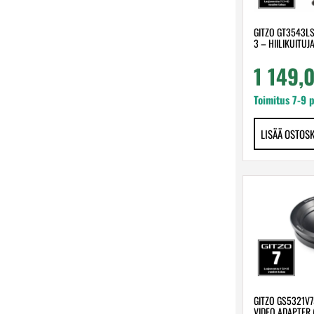
GITZO GT3543LS
3 – HIILIKUITUJ
1 149,
Toimitus 7-9 
LISÄÄ OSTOS
GITZO GS5321V
VIDEO ADAPTER 