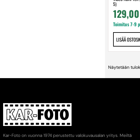
5)
129,0
Toimitus 7-9 
LISÄÄ OSTOS
Näytetään tulok
Kar-Foto on vuonna 1974 perustettu valokuvausalan yritys. Meiltä