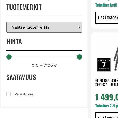
TUOTEMERKIT
Toimitus heti!
LISÄÄ OSTOS
HINTA
0
€
—
7400
€
SAATAVUUS
GITZO GK4543LS
SERIES 4 – HIIL
1 499
Varastossa
Toimitus 7-9 