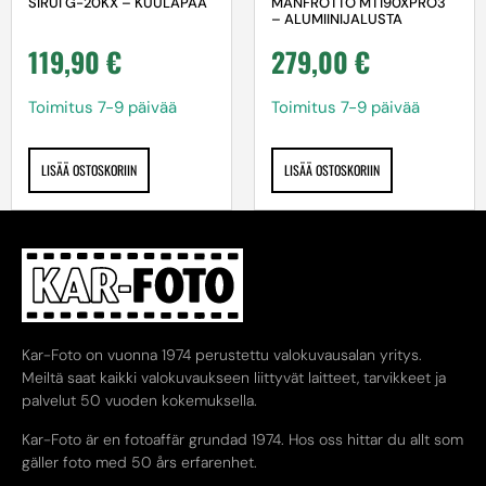
SIRUI G-20KX – KUULAPÄÄ
MANFROTTO MT190XPRO3
– ALUMIINIJALUSTA
119,90
€
279,00
€
Toimitus 7-9 päivää
Toimitus 7-9 päivää
LISÄÄ OSTOSKORIIN
LISÄÄ OSTOSKORIIN
Kar-Foto on vuonna 1974 perustettu valokuvausalan yritys.
Meiltä saat kaikki valokuvaukseen liittyvät laitteet, tarvikkeet ja
palvelut 50 vuoden kokemuksella.
Kar-Foto är en fotoaffär grundad 1974. Hos oss hittar du allt som
gäller foto med 50 års erfarenhet.