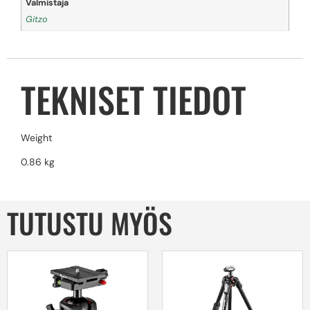
Valmistaja
Gitzo
TEKNISET TIEDOT
Weight
0.86 kg
TUTUSTU MYÖS