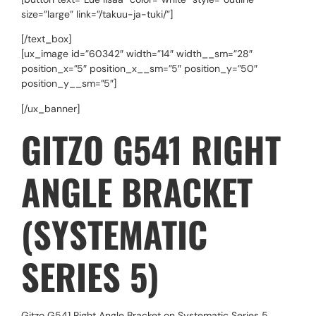
size=”large” link=”/takuu-ja-tuki/”]
[/text_box]
[ux_image id=”60342″ width=”14″ width__sm=”28″
position_x=”5″ position_x__sm=”5″ position_y=”50″
position_y__sm=”5″]
[/ux_banner]
GITZO G541 RIGHT
ANGLE BRACKET
(SYSTEMATIC
SERIES 5)
Gitzo G541 Right Angle Bracket on Systematic Series 5