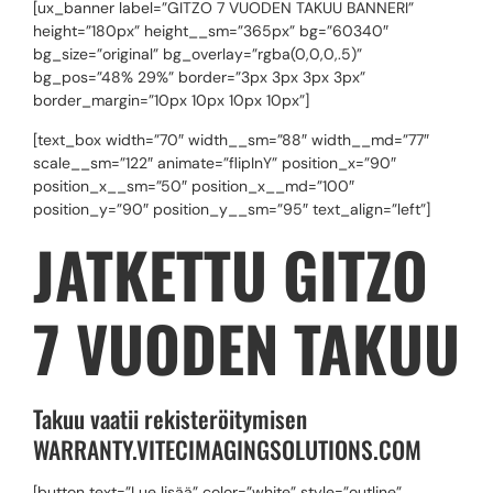
[ux_banner label=”GITZO 7 VUODEN TAKUU BANNERI”
height=”180px” height__sm=”365px” bg=”60340″
bg_size=”original” bg_overlay=”rgba(0,0,0,.5)”
bg_pos=”48% 29%” border=”3px 3px 3px 3px”
border_margin=”10px 10px 10px 10px”]
[text_box width=”70″ width__sm=”88″ width__md=”77″
scale__sm=”122″ animate=”flipInY” position_x=”90″
position_x__sm=”50″ position_x__md=”100″
position_y=”90″ position_y__sm=”95″ text_align=”left”]
JATKETTU GITZO
7 VUODEN TAKUU
Takuu vaatii rekisteröitymisen
WARRANTY.VITECIMAGINGSOLUTIONS.COM
[button text=”Lue lisää” color=”white” style=”outline”