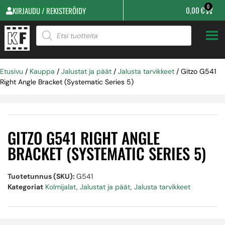
0
0,00
€
KIRJAUDU / REKISTERÖIDY
Etusivu
/
Kauppa
/
Jalustat ja päät
/
Jalusta tarvikkeet
/ Gitzo G541
Right Angle Bracket (Systematic Series 5)
GITZO G541 RIGHT ANGLE
BRACKET (SYSTEMATIC SERIES 5)
Tuotetunnus (SKU):
G541
Kategoriat
Kolmijalat
,
Jalustat ja päät
,
Jalusta tarvikkeet