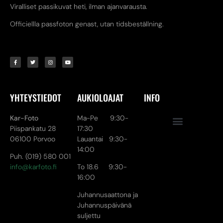
Viralliset passikuvat heti, ilman ajanvarausta.
Officiellla passfoton genast, utan tidsbeställning.
YHTEYSTIEDOT
AUKIOLOAJAT
INFO
Kar-Foto
Ma-Pe 9:30-
Piispankatu 28
17:30
06100 Porvoo
Lauantai 9:30-
14:00
Puh. (019) 580 001
info@karfoto.fi
To 18.6 9:30-
16:00
Juhannusaattona ja
Juhannuspäivänä
suljettu