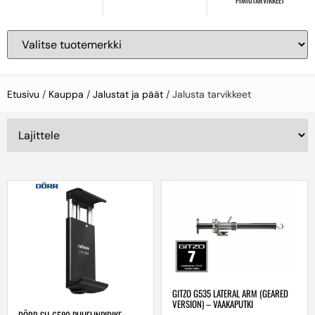
PIMIÖTARVIKKEET
Etusivu
/
Kauppa
/
Jalustat ja päät
/ Jalusta tarvikkeet
GITZO G535 LATERAL ARM (GEARED
VERSION) – VAAKAPUTKI
DÖRR SH-6580 PUHELINPIDIKE