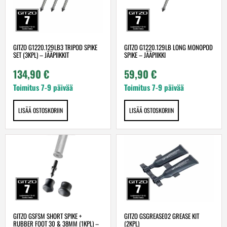
GITZO G1220.129LB3 TRIPOD SPIKE
GITZO G1220.129LB LONG MONOPOD
SET (3KPL) – JÄÄPIIKKIT
SPIKE – JÄÄPIIKKI
134,90
€
59,90
€
Toimitus 7-9 päivää
Toimitus 7-9 päivää
LISÄÄ OSTOSKORIIN
LISÄÄ OSTOSKORIIN
GITZO GSFSM SHORT SPIKE +
GITZO GSGREASE02 GREASE KIT
RUBBER FOOT 30 & 38MM (1KPL) –
(2KPL)