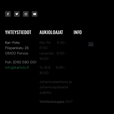
YHTEYSTIEDOT
AUKIOLOAJAT
INFO
Kar-Foto
Ma-Pe 9:30-
Piispankatu 28
17:30
06100 Porvoo
Lauantai 9:30-
14:00
Puh. (019) 580 001
info@karfoto.fi
To 18.6 9:30-
16:00
Juhannusaattona ja
Juhannuspäivänä
suljettu
Verkkokauppa
24/7