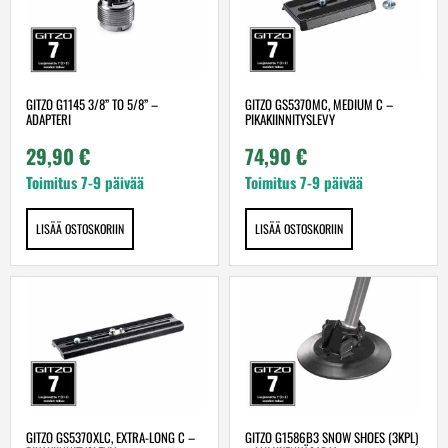
GITZO G1145 3/8” TO 5/8” –
GITZO GS5370MC, MEDIUM C –
ADAPTERI
PIKAKIINNITYSLEVY
29,90
€
74,90
€
Toimitus 7-9 päivää
Toimitus 7-9 päivää
LISÄÄ OSTOSKORIIN
LISÄÄ OSTOSKORIIN
GITZO GS5370XLC, EXTRA-LONG C –
GITZO G1586B3 SNOW SHOES (3KPL)