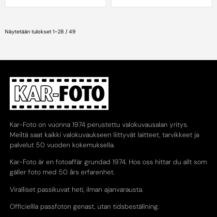
Näytetään tulokset 1–28 / 49
Kar-Foto on vuonna 1974 perustettu valokuvausalan yritys.
Meiltä saat kaikki valokuvaukseen liittyvät laitteet, tarvikkeet ja
palvelut 50 vuoden kokemuksella.
Kar-Foto är en fotoaffär grundad 1974. Hos oss hittar du allt som
gäller foto med 50 års erfarenhet.
Viralliset passikuvat heti, ilman ajanvarausta.
Officiellla passfoton genast, utan tidsbeställning.