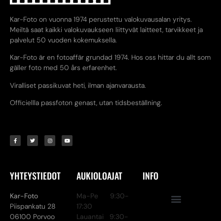
Kar-Foto on vuonna 1974 perustettu valokuvausalan yritys.
Meiltä saat kaikki valokuvaukseen liittyvät laitteet, tarvikkeet ja
palvelut 50 vuoden kokemuksella.
Kar-Foto är en fotoaffär grundad 1974. Hos oss hittar du allt som
gäller foto med 50 års erfarenhet.
Viralliset passikuvat heti, ilman ajanvarausta.
Officiellla passfoton genast, utan tidsbeställning.
YHTEYSTIEDOT
AUKIOLOAJAT
INFO
Kar-Foto
Ma-Pe 9:30-
Piispankatu 28
17:30
06100 Porvoo
Lauantai 9:30-