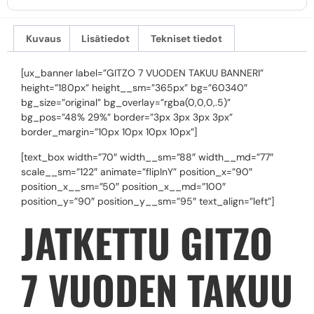
Kuvaus
Lisätiedot
Tekniset tiedot
[ux_banner label=”GITZO 7 VUODEN TAKUU BANNERI”
height=”180px” height__sm=”365px” bg=”60340″
bg_size=”original” bg_overlay=”rgba(0,0,0,.5)”
bg_pos=”48% 29%” border=”3px 3px 3px 3px”
border_margin=”10px 10px 10px 10px”]
[text_box width=”70″ width__sm=”88″ width__md=”77″
scale__sm=”122″ animate=”flipInY” position_x=”90″
position_x__sm=”50″ position_x__md=”100″
position_y=”90″ position_y__sm=”95″ text_align=”left”]
JATKETTU GITZO
7 VUODEN TAKUU