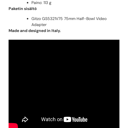
Paino: 113 g
Paketin sisältö
Gitzo GS5321V75 75mm Half-Bowl Video
Adapter
Made and designed in Italy.