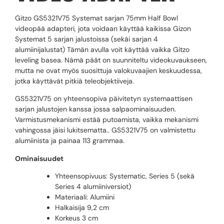
Gitzo GS5321V75 Systemat sarjan 75mm Half Bowl
videopää adapteri, jota voidaan käyttää kaikissa Gizon
Systemat 5 sarjan jalustoissa (sekäi sarjan 4
alumiinijalustat) Tämän avulla voit käyttää vaikka Gitzo
leveling basea. Nämä päät on suunniteltu videokuvaukseen,
mutta ne ovat myös suosittuja valokuvaajien keskuudessa,
jotka käyttävät pitkiä teleobjektiiveja.
GS5321V75 on yhteensopiva päivitetyn systemaattisen
sarjan jalustojen kanssa jossa salpaominaisuuden.
Varmistusmekanismi estää putoamista, vaikka mekanismi
vahingossa jäisi lukitsematta.. GS5321V75 on valmistettu
alumiinista ja painaa 113 grammaa.
Ominaisuudet
Yhteensopivuus: Systematic, Series 5 (sekä
Series 4 alumiiniversiot)
Materiaali: Alumiini
Halkaisija 9,2 cm
Korkeus 3 cm