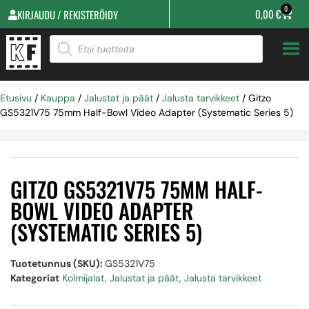
0
0,00
€
KIRJAUDU / REKISTERÖIDY
Etusivu
/
Kauppa
/
Jalustat ja päät
/
Jalusta tarvikkeet
/ Gitzo
GS5321V75 75mm Half-Bowl Video Adapter (Systematic Series 5)
GITZO GS5321V75 75MM HALF-
BOWL VIDEO ADAPTER
(SYSTEMATIC SERIES 5)
Tuotetunnus (SKU):
GS5321V75
Kategoriat
Kolmijalat
,
Jalustat ja päät
,
Jalusta tarvikkeet