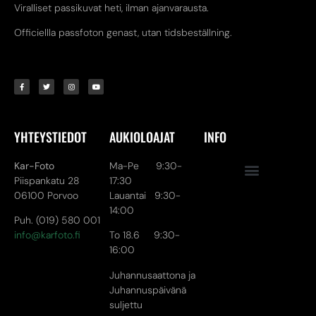
Viralliset passikuvat heti, ilman ajanvarausta.
Officiellla passfoton genast, utan tidsbeställning.
YHTEYSTIEDOT
AUKIOLOAJAT
INFO
Kar-Foto
Ma-Pe 9:30-
Piispankatu 28
17:30
06100 Porvoo
Lauantai 9:30-
14:00
Puh. (019) 580 001
info@karfoto.fi
To 18.6 9:30-
16:00
Juhannusaattona ja
Juhannuspäivänä
suljettu