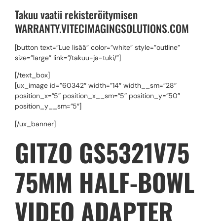
Takuu vaatii rekisteröitymisen
WARRANTY.VITECIMAGINGSOLUTIONS.COM
[button text=”Lue lisää” color=”white” style=”outline”
size=”large” link=”/takuu-ja-tuki/”]
[/text_box]
[ux_image id=”60342″ width=”14″ width__sm=”28″
position_x=”5″ position_x__sm=”5″ position_y=”50″
position_y__sm=”5″]
[/ux_banner]
GITZO GS5321V75
75MM HALF-BOWL
VIDEO ADAPTER