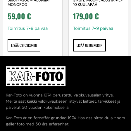
SIRUI P-306 – ALUMIINI
SIRUI ET-1004 JALUSTA + E-
MONOPOD
10 KUULAPÄÄ
59,00
€
179,00
€
Toimitus 7-9 päivää
Toimitus 7-9 päivää
LISÄÄ OSTOSKORIIN
LISÄÄ OSTOSKORIIN
Kar-Foto on vuonna 1974 perustettu valokuvausalan yritys.
Meiltä saat kaikki valokuvaukseen liittyvät laitteet, tarvikkeet ja
palvelut 50 vuoden kokemuksella.
Kar-Foto är en fotoaffär grundad 1974. Hos oss hittar du allt som
gäller foto med 50 års erfarenhet.