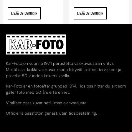
LISÄÄ OSTOSKORIIN
LISÄÄ OSTOSKORIIN
Kar-Foto on vuonna 1974 perustettu valokuvausalan yritys.
Meiltä saat kaikki valokuvaukseen liittyvät laitteet, tarvikkeet ja
palvelut 50 vuoden kokemuksella.
Kar-Foto är en fotoaffär grundad 1974. Hos oss hittar du allt som
gäller foto med 50 års erfarenhet.
Viralliset passikuvat heti, ilman ajanvarausta.
Officiellla passfoton genast, utan tidsbeställning.