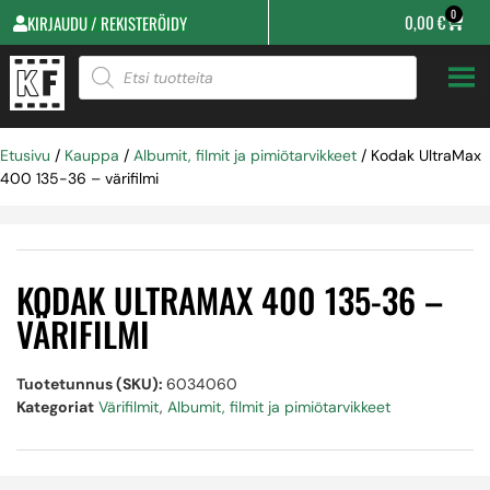
0
0,00
€
KIRJAUDU / REKISTERÖIDY
Etusivu
/
Kauppa
/
Albumit, filmit ja pimiötarvikkeet
/ Kodak UltraMax
400 135-36 – värifilmi
KODAK ULTRAMAX 400 135-36 –
VÄRIFILMI
Tuotetunnus (SKU):
6034060
Kategoriat
Värifilmit
,
Albumit, filmit ja pimiötarvikkeet