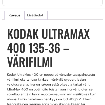
Kuvaus
Lisätiedot
KODAK ULTRAMAX
400 135-36 –
VÄRIFILMI
Kodak UltraMax 400 on nopea päivänvalo-tasapainotettu
värifilmi joka tarjoaa kirkkaan värikylläisyyden, laajan
valotusvarana, hienon rakeen sekä oikeat ja tarkat värit.
UltraMax 400 on optimoitu toistamaan ihonvärit joten se
soveltuu erittäin hyvin muotokuvauksiin niin sisätiloissa kuin
ulkona. Filmin nimellinen herkkyys on ISO 400/27°. Filmin
hienorakeinen rakenne sopii hyvin skannaukseen tai