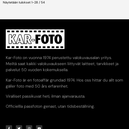
Näytetään tulokset 1–28 / 54
Kar-Foto on vuonna 1974 perustettu valokuvausalan yritys.
Meiltä saat kaikki valokuvaukseen liittyvät laitteet, tarvikkeet ja
palvelut 50 vuoden kokemuksella.
Kar-Foto är en fotoaffär grundad 1974. Hos oss hittar du allt som
gäller foto med 50 års erfarenhet.
Viralliset passikuvat heti, ilman ajanvarausta.
Officiellla passfoton genast, utan tidsbeställning.