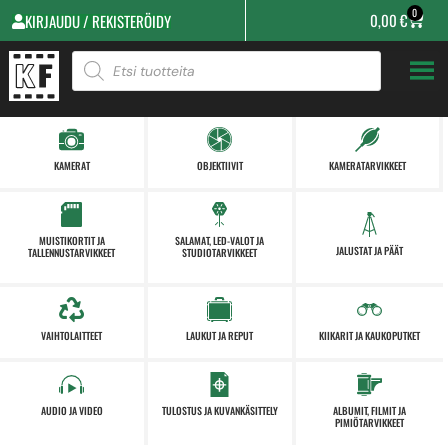
0
0,00
€
KIRJAUDU / REKISTERÖIDY
KAMERAT
OBJEKTIIVIT
KAMERATARVIKKEET
MUISTIKORTIT JA
SALAMAT, LED-VALOT JA
JALUSTAT JA PÄÄT
TALLENNUSTARVIKKEET
STUDIOTARVIKKEET
VAIHTOLAITTEET
LAUKUT JA REPUT
KIIKARIT JA KAUKOPUTKET
AUDIO JA VIDEO
TULOSTUS JA KUVANKÄSITTELY
ALBUMIT, FILMIT JA
PIMIÖTARVIKKEET