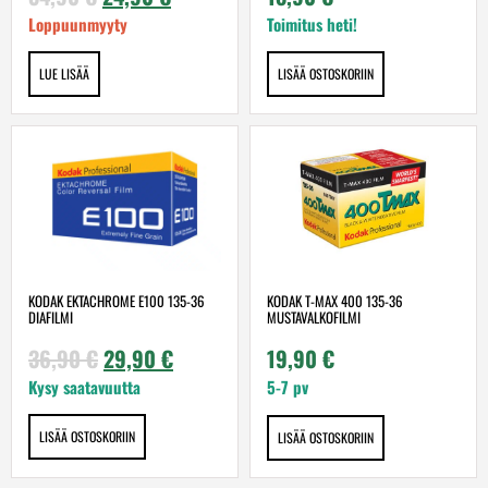
Loppuunmyyty
Toimitus heti!
LUE LISÄÄ
LISÄÄ OSTOSKORIIN
KODAK EKTACHROME E100 135-36
KODAK T-MAX 400 135-36
DIAFILMI
MUSTAVALKOFILMI
36,90
€
29,90
€
19,90
€
Kysy saatavuutta
5-7 pv
LISÄÄ OSTOSKORIIN
LISÄÄ OSTOSKORIIN