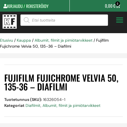
0
0,00
€
KIRJAUDU / REKISTERÖIDY
Etusivu
/
Kauppa
/
Albumit, filmit ja pimiötarvikkeet
/ Fujifilm
Fujichrome Velvia 50, 135-36 – Diafilmi
FUJIFILM FUJICHROME VELVIA 50,
135-36 – DIAFILMI
Tuotetunnus (SKU):
16326054-1
Kategoriat
Diafilmit
,
Albumit, filmit ja pimiötarvikkeet