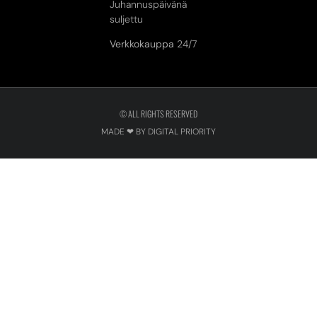
Juhannuspäivänä
suljettu
Verkkokauppa
24/7
© ALL RIGHTS RESERVED
MADE ❤ BY DIGITAL PRIORITY