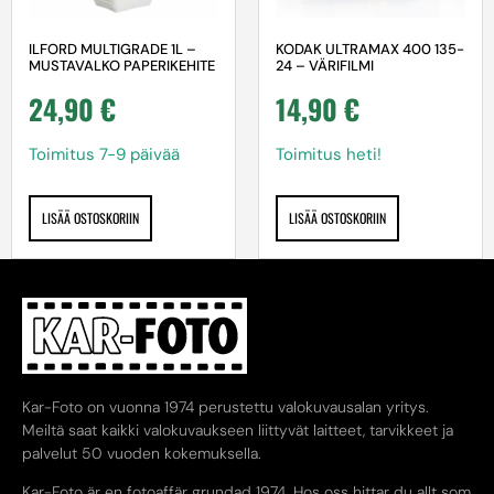
ILFORD MULTIGRADE 1L –
KODAK ULTRAMAX 400 135-
MUSTAVALKO PAPERIKEHITE
24 – VÄRIFILMI
24,90
€
14,90
€
Toimitus 7-9 päivää
Toimitus heti!
LISÄÄ OSTOSKORIIN
LISÄÄ OSTOSKORIIN
Kar-Foto on vuonna 1974 perustettu valokuvausalan yritys.
Meiltä saat kaikki valokuvaukseen liittyvät laitteet, tarvikkeet ja
palvelut 50 vuoden kokemuksella.
Kar-Foto är en fotoaffär grundad 1974. Hos oss hittar du allt som