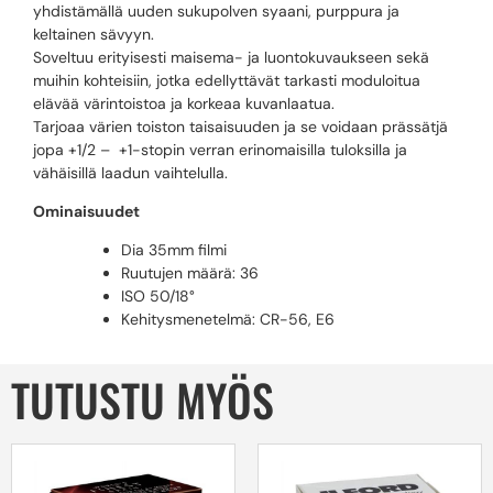
yhdistämällä uuden sukupolven syaani, purppura ja
keltainen sävyyn.
Soveltuu erityisesti maisema- ja luontokuvaukseen sekä
muihin kohteisiin, jotka edellyttävät tarkasti moduloitua
elävää värintoistoa ja korkeaa kuvanlaatua.
Tarjoaa värien toiston taisaisuuden ja se voidaan prässätjä
jopa +1/2 – +1-stopin verran erinomaisilla tuloksilla ja
vähäisillä laadun vaihtelulla.
Ominaisuudet
Dia 35mm filmi
Ruutujen määrä: 36
ISO 50/18°
Kehitysmenetelmä: CR-56, E6
TUTUSTU MYÖS