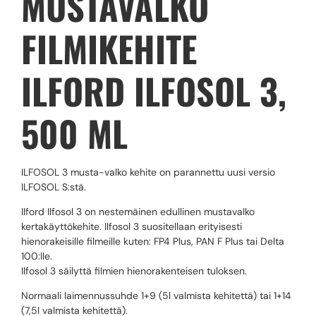
MUSTAVALKO
FILMIKEHITE
ILFORD ILFOSOL 3,
500 ML
ILFOSOL 3 musta-valko kehite on parannettu uusi versio
ILFOSOL S:stä.
Ilford Ilfosol 3 on nestemäinen edullinen mustavalko
kertakäyttökehite. Ilfosol 3 suositellaan erityisesti
hienorakeisille filmeille kuten: FP4 Plus, PAN F Plus tai Delta
100:lle.
Ilfosol 3 säilyttä filmien hienorakenteisen tuloksen.
Normaali laimennussuhde 1+9 (5l valmista kehitettä) tai 1+14
(7,5l valmista kehitettä).