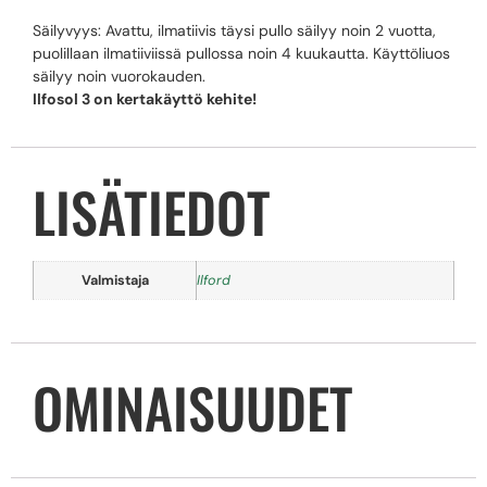
Säilyvyys: Avattu, ilmatiivis täysi pullo säilyy noin 2 vuotta,
puolillaan ilmatiiviissä pullossa noin 4 kuukautta. Käyttöliuos
säilyy noin vuorokauden.
Ilfosol 3 on kertakäyttö kehite!
LISÄTIEDOT
Valmistaja
Ilford
OMINAISUUDET