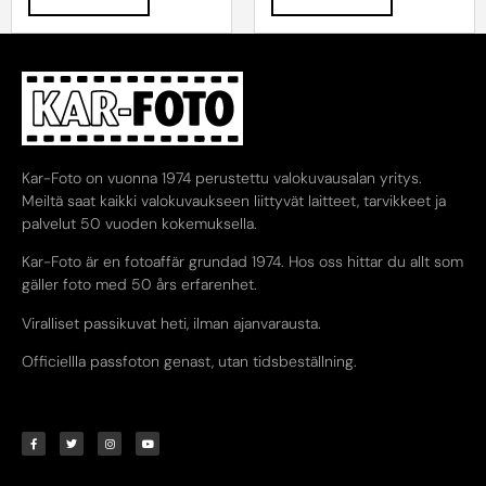
Kar-Foto on vuonna 1974 perustettu valokuvausalan yritys.
Meiltä saat kaikki valokuvaukseen liittyvät laitteet, tarvikkeet ja
palvelut 50 vuoden kokemuksella.
Kar-Foto är en fotoaffär grundad 1974. Hos oss hittar du allt som
gäller foto med 50 års erfarenhet.
Viralliset passikuvat heti, ilman ajanvarausta.
Officiellla passfoton genast, utan tidsbeställning.