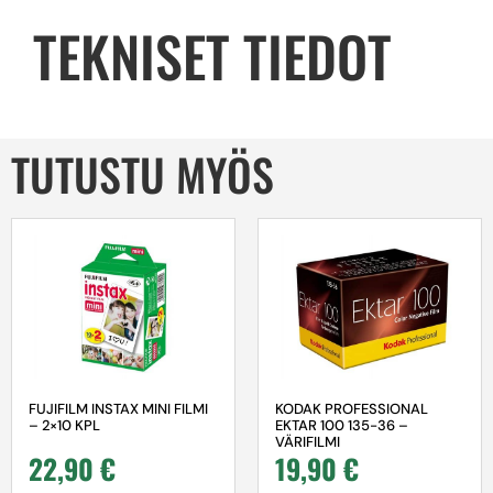
TEKNISET TIEDOT
TUTUSTU MYÖS
FUJIFILM INSTAX MINI FILMI
KODAK PROFESSIONAL
– 2×10 KPL
EKTAR 100 135-36 –
VÄRIFILMI
22,90
€
19,90
€