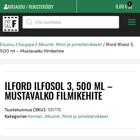
0
0,00
€
KIRJAUDU / REKISTERÖIDY
Etusivu
/
Kauppa
/
Albumit, filmit ja pimiötarvikkeet
/ Ilford Ilfosol 3,
500 ml – Mustavalko filmikehite
ILFORD ILFOSOL 3, 500 ML –
MUSTAVALKO FILMIKEHITE
Tuotetunnus (SKU):
1131778
Kategoriat
Kemiat
,
Albumit, filmit ja pimiötarvikkeet