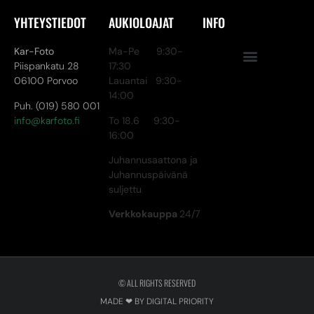
YHTEYSTIEDOT
AUKIOLOAJAT
INFO
Kar-Foto
Ma-Pe 9:30-
Piispankatu 28
17:30
06100 Porvoo
Lauantai 9:30-
14:00
Puh. (019) 580 001
info@karfoto.fi
To 18.6 9:30-
16:00
Juhannusaattona ja
Juhannuspäivänä
suljettu
Verkkokauppa
24/7
© ALL RIGHTS RESERVED
MADE ❤ BY DIGITAL PRIORITY