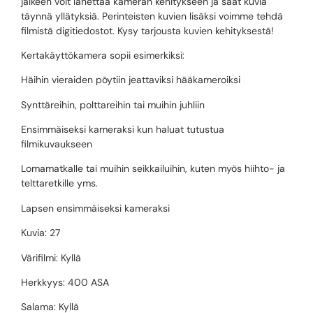
jälkeen voit lähettää kameran kehitykseen ja saat kuvia
täynnä yllätyksiä. Perinteisten kuvien lisäksi voimme tehdä
filmistä digitiedostot. Kysy tarjousta kuvien kehityksestä!
Kertakäyttökamera sopii esimerkiksi:
Häihin vieraiden pöytiin jeattaviksi hääkameroiksi
Synttäreihin, polttareihin tai muihin juhliin
Ensimmäiseksi kameraksi kun haluat tutustua
filmikuvaukseen
Lomamatkalle tai muihin seikkailuihin, kuten myös hiihto- ja
telttaretkille yms.
Lapsen ensimmäiseksi kameraksi
Kuvia: 27
Värifilmi: Kyllä
Herkkyys: 400 ASA
Salama: Kyllä