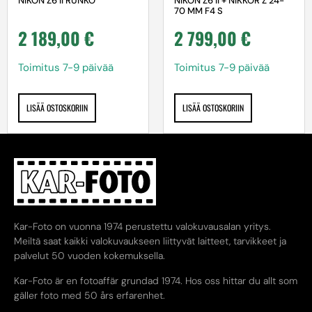
NIKON Z6 II RUNKO
NIKON Z6 II + NIKKOR Z 24-
70 MM F4 S
2 189,00
€
2 799,00
€
Toimitus 7-9 päivää
Toimitus 7-9 päivää
LISÄÄ OSTOSKORIIN
LISÄÄ OSTOSKORIIN
Kar-Foto on vuonna 1974 perustettu valokuvausalan yritys.
Meiltä saat kaikki valokuvaukseen liittyvät laitteet, tarvikkeet ja
palvelut 50 vuoden kokemuksella.
Kar-Foto är en fotoaffär grundad 1974. Hos oss hittar du allt som
gäller foto med 50 års erfarenhet.