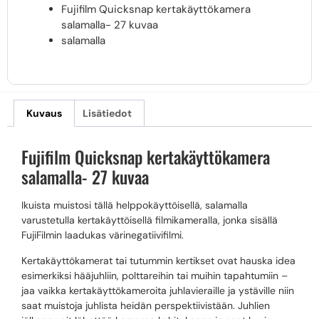
Fujifilm Quicksnap kertakäyttökamera
salamalla- 27 kuvaa
salamalla
Kuvaus
Lisätiedot
Fujifilm Quicksnap kertakäyttökamera
salamalla- 27 kuvaa
Ikuista muistosi tällä helppokäyttöisellä, salamalla
varustetulla kertakäyttöisellä filmikameralla, jonka sisällä
FujiFilmin laadukas värinegatiivifilmi.
Kertakäyttökamerat tai tutummin kertikset ovat hauska idea
esimerkiksi hääjuhliin, polttareihin tai muihin tapahtumiin –
jaa vaikka kertakäyttökameroita juhlavieraille ja ystäville niin
saat muistoja juhlista heidän perspektiivistään. Juhlien