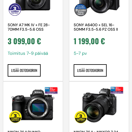
SONY A7 MK IV + FE 28-
SONY A6400 + SEL 16-
70MM F3.5-5.6 OSS
50MM F3.5-5.6 PZ OSS II
3 099,00
€
1 199,00
€
Toimitus 7-9 päivää
5-7 pv
LISÄÄ OSTOSKORIIN
LISÄÄ OSTOSKORIIN