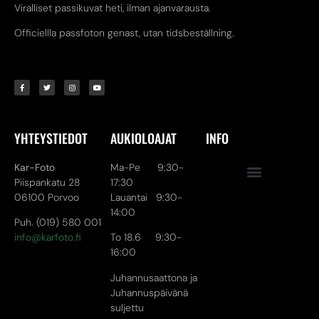
Viralliset passikuvat heti, ilman ajanvarausta.
Officiellla passfoton genast, utan tidsbeställning.
YHTEYSTIEDOT
AUKIOLOAJAT
INFO
Kar-Foto
Ma-Pe 9:30-
Piispankatu 28
17:30
06100 Porvoo
Lauantai 9:30-
14:00
Puh. (019) 580 001
info@karfoto.fi
To 18.6 9:30-
16:00
Juhannusaattona ja
Juhannuspäivänä
suljettu