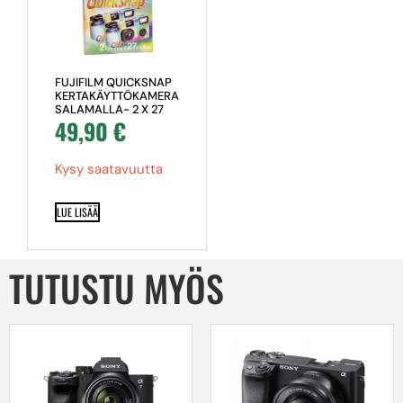
FUJIFILM QUICKSNAP
KERTAKÄYTTÖKAMERA
SALAMALLA- 2 X 27
49,90
€
KUVAA-
TUPLAPAKKAUS
Kysy saatavuutta
LUE LISÄÄ
TUTUSTU MYÖS