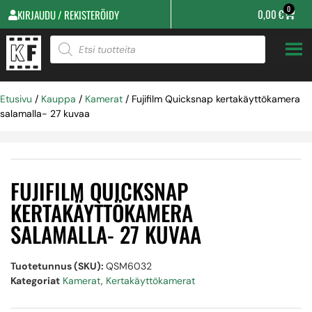
0
0,00
€
KIRJAUDU / REKISTERÖIDY
Etusivu
/
Kauppa
/
Kamerat
/ Fujifilm Quicksnap kertakäyttökamera
salamalla- 27 kuvaa
FUJIFILM QUICKSNAP
KERTAKÄYTTÖKAMERA
SALAMALLA- 27 KUVAA
Tuotetunnus (SKU):
QSM6032
Kategoriat
Kamerat
,
Kertakäyttökamerat