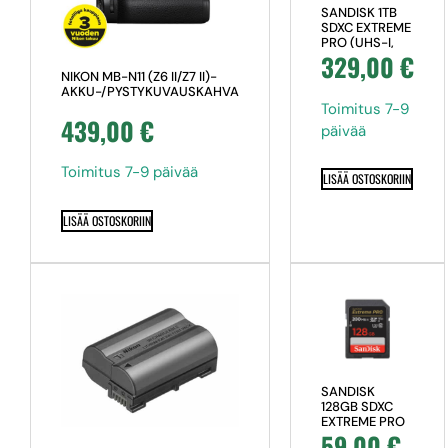
SANDISK 1TB
SDXC EXTREME
PRO (UHS-I,
329,00
€
200 MB/S, (U3
& V30), CLASS
NIKON MB-N11 (Z6 II/Z7 II)-
10)
AKKU-/PYSTYKUVAUSKAHVA
Toimitus 7-9
439,00
€
päivää
Toimitus 7-9 päivää
LISÄÄ OSTOSKORIIN
LISÄÄ OSTOSKORIIN
SANDISK
128GB SDXC
EXTREME PRO
59,00
€
(UHS-I, 200