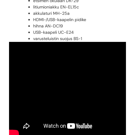
etsimen okulaari DK-29
litiumioniakku EN-EL15c
akkulaturi MH-25a
HDMI-/USB-kaapelin pidike
hihna AN-DC19
USB-kaapeli UC-E24
varusteluistin suojus BS-1