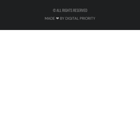
© ALL RIGHTS RESERVED
MADE ❤ BY DIGITAL PRIORITY