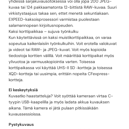
yhdessä sarjakuvausotoksessa voi olla jopa 200 JPEG-
kuvaa tai 124 pakkaamatonta 12-bittistä RAW-kuvaa. Suuri
virkistystaajuus takaa sen, ettet menetä sekuntiakaan.
EXPEED-kaksoisprosessori varmistaa puolestaan
salamannopean kirjoitusnopeuden.
Kaksi korttipaikkaa – sujuva työnkulku
Kun käytettävissä on kaksi muistikorttipaikkaa, on varaa
sopeutua kaikenlaisiin työnkulkuihin. Voit erotella valokuvat
ja videot tai RAW- ja JPEG-kuvat. Voit myös kopioida
tiedostoja korttien välillä. Voit määrittää korttipaikat myös
ylivuotoa ja varmuuskopiointia varten. Toisessa
korttipaikassa voi käyttää UHS-II SD ‑kortteja ja toisessa
XQD-kortteja tai uusimpia, erittäin nopeita CFexpress-
kortteja.
Ei keskeytyksiä
Kuvaatko haastatteluja? Voit syöttää kameraan virtaa C-
tyypin USB-kaapelilla ja myös ladata akkua kuvauksen
aikana. Tämä kamera ei jätä pulaan pitkissäkään
kuvaussessioissa.
Pystykuvaus