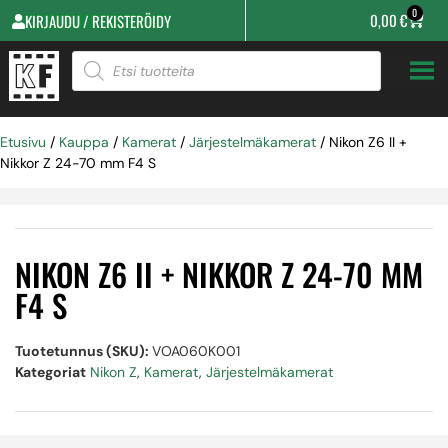
0
0,00
€
KIRJAUDU / REKISTERÖIDY
Etusivu
/
Kauppa
/
Kamerat
/
Järjestelmäkamerat
/ Nikon Z6 II +
Nikkor Z 24-70 mm F4 S
NIKON Z6 II + NIKKOR Z 24-70 MM
F4 S
Tuotetunnus (SKU):
VOA060K001
Kategoriat
Nikon Z
,
Kamerat
,
Järjestelmäkamerat