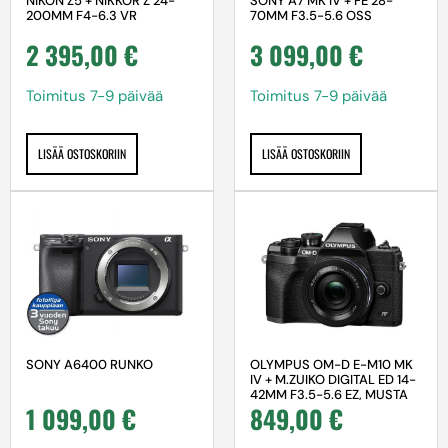
NIKON Z5 + NIKKOR Z 24-
SONY A7 MK IV + FE 28-
200MM F4-6.3 VR
70MM F3.5-5.6 OSS
2 395,00
€
3 099,00
€
Toimitus 7-9 päivää
Toimitus 7-9 päivää
LISÄÄ OSTOSKORIIN
LISÄÄ OSTOSKORIIN
SONY A6400 RUNKO
OLYMPUS OM-D E-M10 MK
IV + M.ZUIKO DIGITAL ED 14-
42MM F3.5-5.6 EZ, MUSTA
1 099,00
€
849,00
€