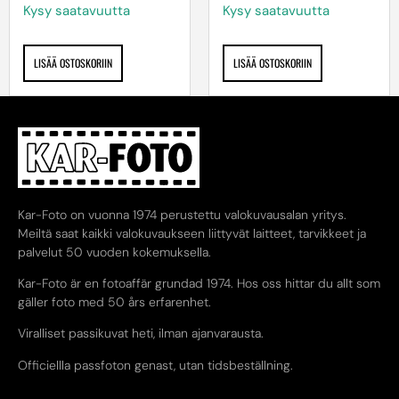
Kysy saatavuutta
Kysy saatavuutta
LISÄÄ OSTOSKORIIN
LISÄÄ OSTOSKORIIN
Kar-Foto on vuonna 1974 perustettu valokuvausalan yritys.
Meiltä saat kaikki valokuvaukseen liittyvät laitteet, tarvikkeet ja
palvelut 50 vuoden kokemuksella.
Kar-Foto är en fotoaffär grundad 1974. Hos oss hittar du allt som
gäller foto med 50 års erfarenhet.
Viralliset passikuvat heti, ilman ajanvarausta.
Officiellla passfoton genast, utan tidsbeställning.