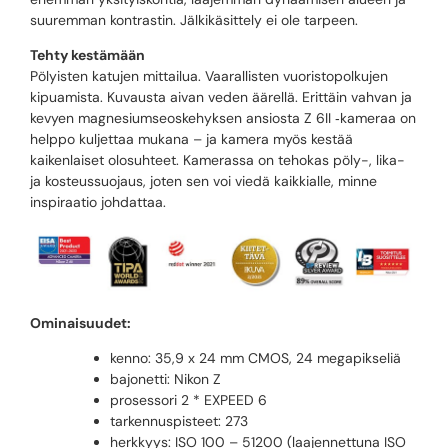
suuremman kontrastin. Jälkikäsittely ei ole tarpeen.
Tehty kestämään
Pölyisten katujen mittailua. Vaarallisten vuoristopolkujen
kipuamista. Kuvausta aivan veden äärellä. Erittäin vahvan ja
kevyen magnesiumseoskehyksen ansiosta Z 6II ‑kameraa on
helppo kuljettaa mukana – ja kamera myös kestää
kaikenlaiset olosuhteet. Kamerassa on tehokas pöly-, lika-
ja kosteussuojaus, joten sen voi viedä kaikkialle, minne
inspiraatio johdattaa.
Ominaisuudet:
kenno: 35,9 x 24 mm CMOS, 24 megapikseliä
bajonetti: Nikon Z
prosessori 2 * EXPEED 6
tarkennuspisteet: 273
herkkyys: ISO 100 – 51200 (laajennettuna ISO