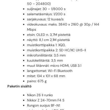
50 – 204800)
suljinajat: 30 – 1/8000 s
salamatäsmäys: 1/200 s
sarjakuvaus: 12 kuvaa/s
videokuvaus: maks. 3840 x 2160 @ 30p / 144
Mbps
etsin: OLED n. 3,7M pistettä
näyttö: 8,1 cm 2,1M pistettä
muistikorttipaikka 1: XQD,
muistikorttipaikka 2: SD HC/XC UHS-II
mikrofoniliitäntä: 3,5 mm
kuulokeliitäntä: 3,5 mm
muut liitännät: micro HDMI, USB 3.1
langattomat: Wi-Fi Bluetooth
mitat: 134 x 101 x 68 mm
paino: 675 g
Paketin sisältö
Nikon Z6 II runko
Nikkor Z 24-70mm F4 S
Rungon suojus BF-N1