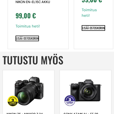
MB/S, (U3 &
NIKON EN-EL15C AKKU
V30), CLASS
10)
Toimitus
99,00
€
heti!
Toimitus heti!
LISÄÄ OSTOSKORIIN
LISÄÄ OSTOSKORIIN
TUTUSTU MYÖS