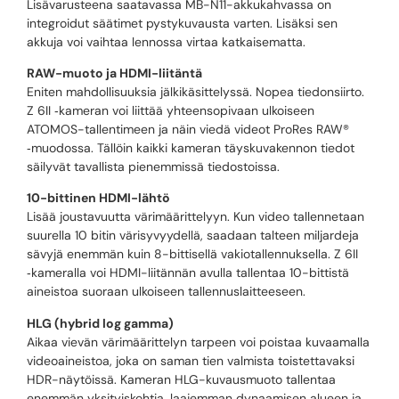
Lisävarusteena saatavassa MB-N11-akkukahvassa on
integroidut säätimet pystykuvausta varten. Lisäksi sen
akkuja voi vaihtaa lennossa virtaa katkaisematta.
RAW-muoto ja HDMI-liitäntä
Eniten mahdollisuuksia jälkikäsittelyssä. Nopea tiedonsiirto.
Z 6II ‑kameran voi liittää yhteensopivaan ulkoiseen
ATOMOS-tallentimeen ja näin viedä videot ProRes RAW®
‑muodossa. Tällöin kaikki kameran täyskuvakennon tiedot
säilyvät tavallista pienemmissä tiedostoissa.
10-bittinen HDMI-lähtö
Lisää joustavuutta värimäärittelyyn. Kun video tallennetaan
suurella 10 bitin värisyvyydellä, saadaan talteen miljardeja
sävyjä enemmän kuin 8-bittisellä vakiotallennuksella. Z 6II
‑kameralla voi HDMI-liitännän avulla tallentaa 10-bittistä
aineistoa suoraan ulkoiseen tallennuslaitteeseen.
HLG (hybrid log gamma)
Aikaa vievän värimäärittelyn tarpeen voi poistaa kuvaamalla
videoaineistoa, joka on saman tien valmista toistettavaksi
HDR-näytöissä. Kameran HLG-kuvausmuoto tallentaa
enemmän yksityiskohtia, laajemman dynaamisen alueen ja