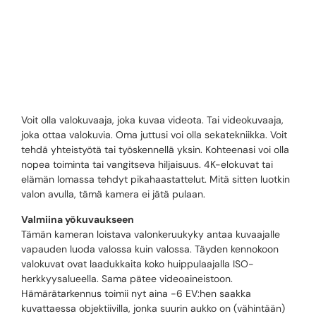
NIKKOR Z 24-70
MM F4 S
Voit olla valokuvaaja, joka kuvaa videota. Tai videokuvaaja,
joka ottaa valokuvia. Oma juttusi voi olla sekatekniikka. Voit
tehdä yhteistyötä tai työskennellä yksin. Kohteenasi voi olla
nopea toiminta tai vangitseva hiljaisuus. 4K-elokuvat tai
elämän lomassa tehdyt pikahaastattelut. Mitä sitten luotkin
valon avulla, tämä kamera ei jätä pulaan.
Valmiina yökuvaukseen
Tämän kameran loistava valonkeruukyky antaa kuvaajalle
vapauden luoda valossa kuin valossa. Täyden kennokoon
valokuvat ovat laadukkaita koko huippulaajalla ISO-
herkkyysalueella. Sama pätee videoaineistoon.
Hämärätarkennus toimii nyt aina −6 EV:hen saakka
kuvattaessa objektiivilla, jonka suurin aukko on (vähintään)