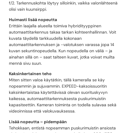
f/2. Tarkennuskohta löytyy silloinkin, vaikka valonlähteenä
olisi vain kuunsirppi.
Huimasti lisää nopeutta
Erittäin laajalla alueella toimiva hybridityyppinen
automaattitarkennus takaa tarkan kohteenhallinnan. Voit
kuvata täydellä tarkkuudella kokonaan
automaattitarkennuksen ja -valotuksen varassa jopa 14
kuvan sekuntinopeudella. Kun nopeudella on väliä – ja
ainahan sillä on – saat talteen kuvat, jotka voivat muilta
mennä sivu suun.
Kaksinkertainen teho
Miten sitten valoa käytätkin, tällä kameralla se käy
nopeammin ja sujuvammin. EXPEED-kaksoissuoritin
kaksinkertaistaa käytettävissä olevan suorituskyvyn
kaikessa, automaattitarkennuksesta puskurimuistin
kapasiteettiin. Kameran toiminta on todella sulavaa sekä
videoinnissa että valokuvauksessa.
Lisää nopeutta – pidempään
Tehokkaan, entistä nopeamman puskurimuistin ansiosta