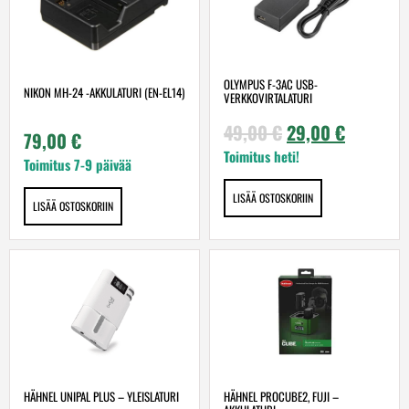
OLYMPUS F-3AC USB-
NIKON MH-24 -AKKULATURI (EN-EL14)
VERKKOVIRTALATURI
49,00
€
29,00
€
79,00
€
Toimitus heti!
Toimitus 7-9 päivää
LISÄÄ OSTOSKORIIN
LISÄÄ OSTOSKORIIN
HÄHNEL UNIPAL PLUS – YLEISLATURI
HÄHNEL PROCUBE2, FUJI –