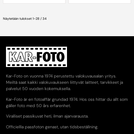
Näytetään tulokset 1–28 / 34
Kar-Foto on vuonna 1974 perustettu valokuvausalan yritys.
Meiltä saat kaikki valokuvaukseen liittyvät laitteet, tarvikkeet ja
palvelut 50 vuoden kokemuksella.
Kar-Foto är en fotoaffär grundad 1974. Hos oss hittar du allt som
gäller foto med 50 års erfarenhet.
Viralliset passikuvat heti, ilman ajanvarausta.
Officiellla passfoton genast, utan tidsbeställning.