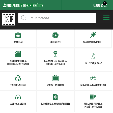
0
0,00
€
KIRJAUDU / REKISTERÖIDY
KAMERAT
OBJEKTIIVIT
KAMERATARVIKKEET
MUISTIKORTIT JA
SALAMAT, LED-VALOT JA
JALUSTAT JA PÄÄT
TALLENNUSTARVIKKEET
STUDIOTARVIKKEET
VAIHTOLAITTEET
LAUKUT JA REPUT
KIIKARIT JA KAUKOPUTKET
AUDIO JA VIDEO
TULOSTUS JA KUVANKÄSITTELY
ALBUMIT, FILMIT JA
PIMIÖTARVIKKEET