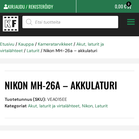
0
0,00
€
KIRJAUDU / REKISTERÖIDY
Etusivu
/
Kauppa
/
Kameratarvikkeet
/
Akut, laturit ja
virtalähteet
/
Laturit
/ Nikon MH-26a – akkulaturi
NIKON MH-26A – AKKULATURI
Tuotetunnus (SKU):
VEA015EE
Kategoriat
Akut, laturit ja virtalähteet
,
Nikon
,
Laturit