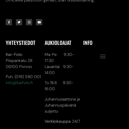
Officiellla passfoton genast, utan tidsbeställning.
YHTEYSTIEDOT
AUKIOLOAJAT
INFO
Kar-Foto
Ma-Pe 9:30-
Piispankatu 28
17:30
06100 Porvoo
Lauantai 9:30-
14:00
Puh. (019) 580 001
info@karfoto.fi
To 18.6 9:30-
16:00
Juhannusaattona ja
Juhannuspäivänä
suljettu
Verkkokauppa
24/7