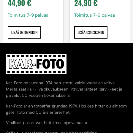
44,90
€
24,90
€
Toimitus 7-9 päivää
Toimitus 7-9 päivää
LISÄÄ OSTOSKORIIN
LISÄÄ OSTOSKORIIN
Kar-Foto on vuonna 1974 perustettu valokuvausalan yritys.
Meiltä saat kaikki valokuvaukseen liittyvät laitteet, tarvikkeet ja
palvelut 50 vuoden kokemuksella.
Kar-Foto är en fotoaffär grundad 1974. Hos oss hittar du allt som
gäller foto med 50 års erfarenhet.
Viralliset passikuvat heti, ilman ajanvarausta.