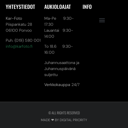
YHTEYSTIEDOT
AUKIOLOAJAT
INFO
Kar-Foto
Ma-Pe 9:30-
Piispankatu 28
17:30
06100 Porvoo
Lauantai 9:30-
14:00
Puh. (019) 580 001
info@karfoto.fi
To 18.6 9:30-
16:00
Juhannusaattona ja
Juhannuspäivänä
suljettu
Verkkokauppa
24/7
© ALL RIGHTS RESERVED
MADE ❤ BY DIGITAL PRIORITY