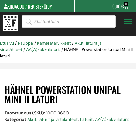
0
0,00
€
KIRJAUDU / REKISTERÖIDY
Etusivu
/
Kauppa
/
Kameratarvikkeet
/
Akut, laturit ja
virtalähteet
/
AA(A)-akkulaturit
/ HÄHNEL Powerstation Unipal Mini II
laturi
HÄHNEL POWERSTATION UNIPAL
MINI II LATURI
Tuotetunnus (SKU):
1000 366.0
Kategoriat
Akut, laturit ja virtalähteet
,
Laturit
,
AA(A)-akkulaturit