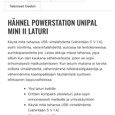
Tekniset tiedot
HÄHNEL POWERSTATION UNIPAL
MINI II LATURI
Käytä mitä tahansa USB-virtalähdettä (vähintään 5 V 1 A),
esim. sovitinta, varavirtalähdettä, autossa tai lentokoneessa,
aurinkopaneeleita jne. Lataa akkuja missä tahansa, jopa
silloin kun olet kaukana sähköverkosta, joten se sopii
erinomaisesti matkustamiseen. Kun laturin mukana ei tarvita
erillistä virtalähdettä, vähennämme hiilidioksidipäästöjä ja
vähennämme kaatopaikkojen täyttämistä tuotteen
elinkaaren loppuvaiheessa.
Yksi laturi kaikille
Erittäin kompakti yleislaturi, joka sopii
erinomaisesti matkoille ja yrityskäyttöön
Käytä mitä tahansa USB-virtalähdettä
(vähintään 5 V 1 A)