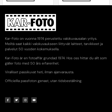
Kar-Foto on vuonna 1974 perustettu valokuvausalan yritys.
Meiltä saat kaikki valokuvaukseen liittyvät laitteet, tarvikkeet ja
palvelut 50 vuoden kokemuksella.
Kar-Foto är en fotoaffär grundad 1974. Hos oss hittar du allt som
gäller foto med 50 års erfarenhet.
Viralliset passikuvat heti, ilman ajanvarausta.
Officiellla passfoton genast, utan tidsbeställning.