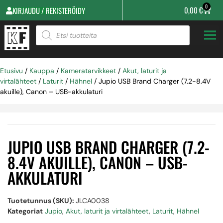
0
0,00
€
KIRJAUDU / REKISTERÖIDY
Etusivu
/
Kauppa
/
Kameratarvikkeet
/
Akut, laturit ja
virtalähteet
/
Laturit
/
Hähnel
/ Jupio USB Brand Charger (7.2-8.4V
akuille), Canon – USB-akkulaturi
JUPIO USB BRAND CHARGER (7.2-
8.4V AKUILLE), CANON – USB-
AKKULATURI
Tuotetunnus (SKU):
JLCA0038
Kategoriat
Jupio
,
Akut, laturit ja virtalähteet
,
Laturit
,
Hähnel