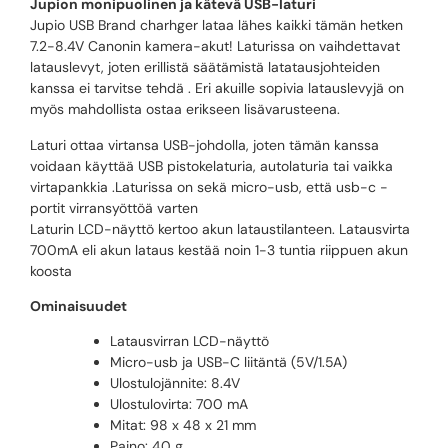
Jupion monipuolinen ja kätevä USB-laturi
Jupio
USB
Brand charhger lataa lähes kaikki tämän hetken
7.2-8.4V Canonin kamera-akut! Laturissa on vaihdettavat
latauslevyt, joten erillistä säätämistä latatausjohteiden
kanssa ei tarvitse tehdä . Eri akuille sopivia latauslevyjä on
myös mahdollista ostaa erikseen lisävarusteena.
Laturi ottaa virtansa USB-johdolla, joten tämän kanssa
voidaan käyttää USB pistokelaturia, autolaturia tai vaikka
virtapankkia .Laturissa on sekä micro-usb, että usb-c -
portit virransyöttöä varten
Laturin LCD-näyttö kertoo akun lataustilanteen. Latausvirta
700mA eli akun lataus kestää noin 1-3 tuntia riippuen akun
koosta
Ominaisuudet
Latausvirran LCD-näyttö
Micro-usb ja USB-C liitäntä (5V/1.5A)
Ulostulojännite: 8.4V
Ulostulovirta: 700 mA
Mitat: 98 x 48 x 21 mm
Paino: 40 g