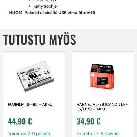
kähyttöohje
HUOM! Paketti ei sisällä USB virtalähdettä
TUTUSTU MYÖS
FUJIFILM NP-95 – AKKU
HÄHNEL HL-E6 (CANON LP-
E6/E6N) – AKKU
44,90
€
34,90
€
Toimitus 7-9 päivää
Toimitus 7-9 päivää