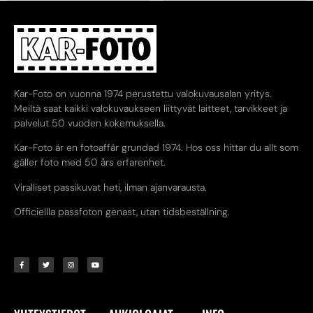
Kar-Foto on vuonna 1974 perustettu valokuvausalan yritys.
Meiltä saat kaikki valokuvaukseen liittyvät laitteet, tarvikkeet ja
palvelut 50 vuoden kokemuksella.
Kar-Foto är en fotoaffär grundad 1974. Hos oss hittar du allt som
gäller foto med 50 års erfarenhet.
Viralliset passikuvat heti, ilman ajanvarausta.
Officiellla passfoton genast, utan tidsbeställning.