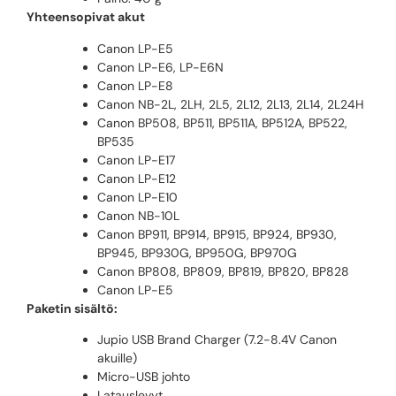
Yhteensopivat akut
Canon LP-E5
Canon LP-E6, LP-E6N
Canon LP-E8
Canon NB-2L, 2LH, 2L5, 2L12, 2L13, 2L14, 2L24H
Canon BP508, BP511, BP511A, BP512A, BP522,
BP535
Canon LP-E17
Canon LP-E12
Canon LP-E10
Canon NB-10L
Canon BP911, BP914, BP915, BP924, BP930,
BP945, BP930G, BP950G, BP970G
Canon BP808, BP809, BP819, BP820, BP828
Canon LP-E5
Paketin sisältö:
Jupio USB Brand Charger (7.2-8.4V Canon
akuille)
Micro-USB johto
Latauslevyt