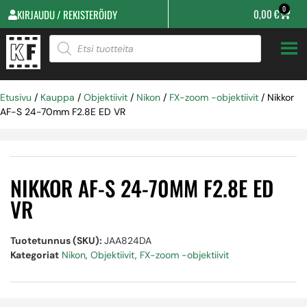
0
0,00
€
KIRJAUDU / REKISTERÖIDY
Etusivu
/
Kauppa
/
Objektiivit
/
Nikon
/
FX-zoom -objektiivit
/ Nikkor
AF-S 24-70mm F2.8E ED VR
NIKKOR AF-S 24-70MM F2.8E ED
VR
Tuotetunnus (SKU):
JAA824DA
Kategoriat
Nikon
,
Objektiivit
,
FX-zoom -objektiivit