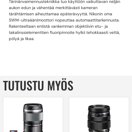
Tärinänvaimennustekniikka tuo käyttöön vaikuttavan neljän
aukon edun ja vähentää merkittävästi kameran
tärähtämisen aiheuttamaa epäterävyyttä. Nikonin oma
SWM-ultraäänimoottori nopeuttaa automaattitarkennusta.
Rakenteeltaan entistä vankemman objektiivin etu- ja
takalinssielementtien fluoripinnoite hylkii tehokkaasti vettä,
pölyä ja likaa.
TUTUSTU MYÖS