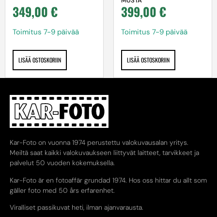
MUSTA
349,00
€
399,00
€
Toimitus 7-9 päivää
Toimitus 7-9 päivää
LISÄÄ OSTOSKORIIN
LISÄÄ OSTOSKORIIN
Kar-Foto on vuonna 1974 perustettu valokuvausalan yritys.
Meiltä saat kaikki valokuvaukseen liittyvät laitteet, tarvikkeet ja
palvelut 50 vuoden kokemuksella.
Kar-Foto är en fotoaffär grundad 1974. Hos oss hittar du allt som
gäller foto med 50 års erfarenhet.
Viralliset passikuvat heti, ilman ajanvarausta.