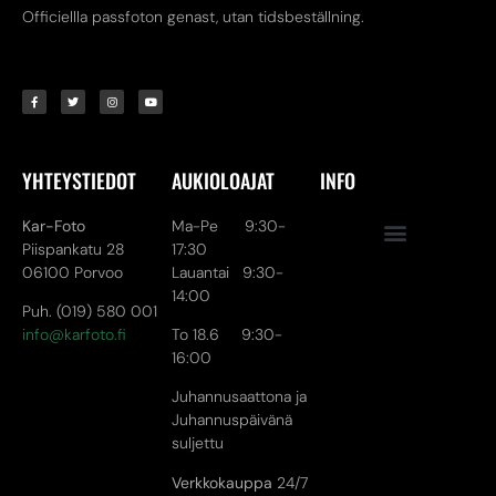
Officiellla passfoton genast, utan tidsbeställning.
YHTEYSTIEDOT
AUKIOLOAJAT
INFO
Kar-Foto
Ma-Pe 9:30-
Piispankatu 28
17:30
06100 Porvoo
Lauantai 9:30-
14:00
Puh. (019) 580 001
info@karfoto.fi
To 18.6 9:30-
16:00
Juhannusaattona ja
Juhannuspäivänä
suljettu
Verkkokauppa
24/7