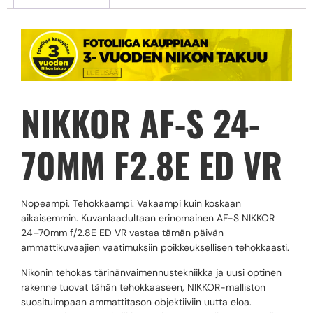
NIKKOR AF-S 24-
70MM F2.8E ED VR
Nopeampi. Tehokkaampi. Vakaampi kuin koskaan
aikaisemmin. Kuvanlaadultaan erinomainen AF-S NIKKOR
24–70mm f/2.8E ED VR vastaa tämän päivän
ammattikuvaajien vaatimuksiin poikkeuksellisen tehokkaasti.
Nikonin tehokas tärinänvaimennustekniikka ja uusi optinen
rakenne tuovat tähän tehokkaaseen, NIKKOR-malliston
suosituimpaan ammattitason objektiiviin uutta eloa.