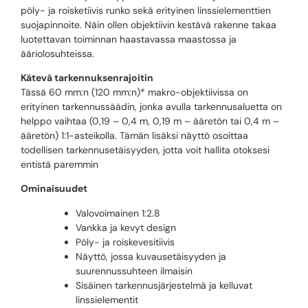
pöly- ja roisketiivis runko sekä erityinen linssielementtien
suojapinnoite. Näin ollen objektiivin kestävä rakenne takaa
luotettavan toiminnan haastavassa maastossa ja
ääriolosuhteissa.
Kätevä tarkennuksenrajoitin
Tässä 60 mm:n (120 mm:n)* makro-objektiivissa on
erityinen tarkennussäädin, jonka avulla tarkennusaluetta on
helppo vaihtaa (0,19 – 0,4 m, 0,19 m – ääretön tai 0,4 m –
ääretön) 1:1-asteikolla. Tämän lisäksi näyttö osoittaa
todellisen tarkennusetäisyyden, jotta voit hallita otoksesi
entistä paremmin
Ominaisuudet
Valovoimainen 1:2.8
Vankka ja kevyt design
Pöly- ja roiskevesitiivis
Näyttö, jossa kuvausetäisyyden ja
suurennussuhteen ilmaisin
Sisäinen tarkennusjärjestelmä ja kelluvat
linssielementit