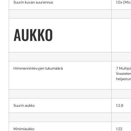
Suurin kuvan suurennus
1.0x (Mi
AUKKO
Himmenninlevyjen lukumäärä
7 Multipä
linssiel
heijastu
Suurin aukko
1:2.8
Minimiaukko
1:22