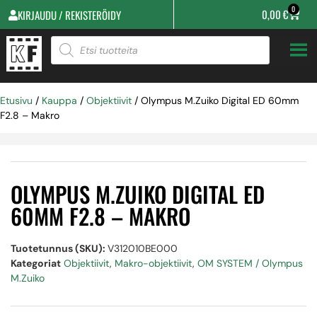
0
0,00
€
KIRJAUDU / REKISTERÖIDY
Etusivu
/
Kauppa
/
Objektiivit
/ Olympus M.Zuiko Digital ED 60mm
F2.8 – Makro
OLYMPUS M.ZUIKO DIGITAL ED
60MM F2.8 – MAKRO
Tuotetunnus (SKU):
V312010BE000
Kategoriat
Objektiivit
,
Makro-objektiivit
,
OM SYSTEM / Olympus
M.Zuiko