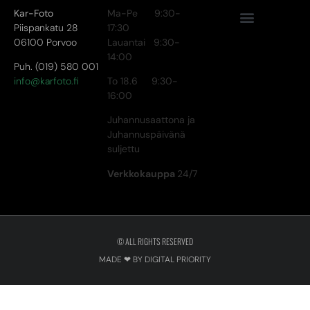
Kar-Foto
Ma-Pe 9:30-
Piispankatu 28
17:30
06100 Porvoo
Lauantai 9:30-
14:00
Puh. (019) 580 001
info@karfoto.fi
To 18.6 9:30-
16:00
Juhannusaattona ja
Juhannuspäivänä
suljettu
Verkkokauppa
24/7
© ALL RIGHTS RESERVED
MADE ❤ BY DIGITAL PRIORITY