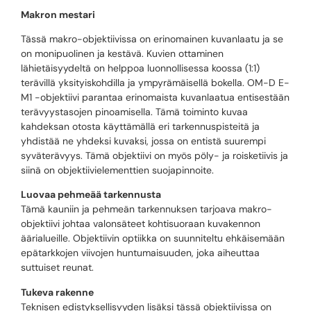
Makron mestari
Tässä makro-objektiivissa on erinomainen kuvanlaatu ja se
on monipuolinen ja kestävä. Kuvien ottaminen
lähietäisyydeltä on helppoa luonnollisessa koossa (1:1)
terävillä yksityiskohdilla ja ympyrämäisellä bokella. OM-D E-
M1 -objektiivi parantaa erinomaista kuvanlaatua entisestään
terävyystasojen pinoamisella. Tämä toiminto kuvaa
kahdeksan otosta käyttämällä eri tarkennuspisteitä ja
yhdistää ne yhdeksi kuvaksi, jossa on entistä suurempi
syväterävyys. Tämä objektiivi on myös pöly- ja roisketiivis ja
siinä on objektiivielementtien suojapinnoite.
Luovaa pehmeää tarkennusta
Tämä kauniin ja pehmeän tarkennuksen tarjoava makro-
objektiivi johtaa valonsäteet kohtisuoraan kuvakennon
äärialueille. Objektiivin optiikka on suunniteltu ehkäisemään
epätarkkojen viivojen huntumaisuuden, joka aiheuttaa
suttuiset reunat.
Tukeva rakenne
Teknisen edistyksellisyyden lisäksi tässä objektiivissa on