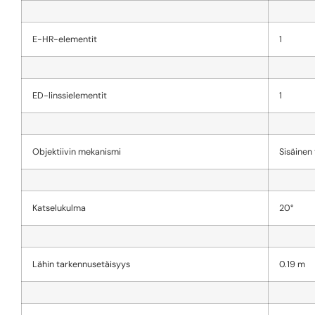
E-HR-elementit
1
ED-linssielementit
1
Objektiivin mekanismi
Sisäinen
Katselukulma
20°
Lähin tarkennusetäisyys
0.19 m