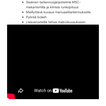
Sisäinen tarkennusjärjestelmä MSC-
mekanismilla ja kiinteä runkopituus
Miellyttävä kuvaus manuaalitarkennuksella
Pyöreä bokeh
Lisävarusteilla tehoa makrokuvaukseen