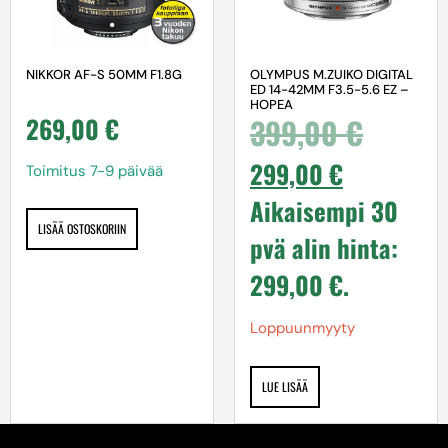
NIKKOR AF-S 50MM F1.8G
OLYMPUS M.ZUIKO DIGITAL
ED 14-42MM F3.5-5.6 EZ –
HOPEA
269,00
€
399,00
€
299,00
€
Toimitus 7-9 päivää
Aikaisempi 30
LISÄÄ OSTOSKORIIN
pvä alin hinta:
299,00
€
.
Loppuunmyyty
LUE LISÄÄ