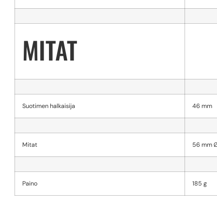
MITAT
Suotimen halkaisija
46 mm
Mitat
56 mm Ø
Paino
185 g