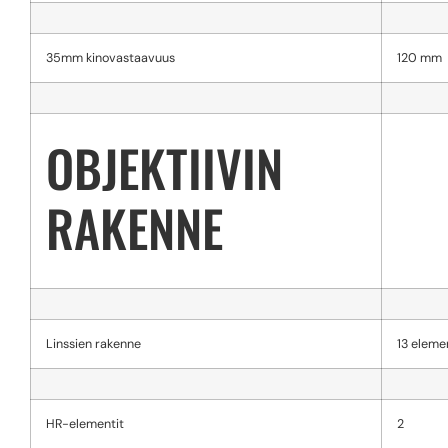
35mm kinovastaavuus
120 mm
OBJEKTIIVIN
RAKENNE
Linssien rakenne
13 eleme
HR-elementit
2