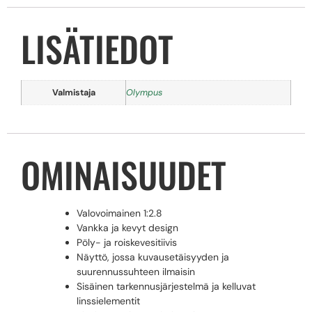
LISÄTIEDOT
Valmistaja
Olympus
OMINAISUUDET
Valovoimainen 1:2.8
Vankka ja kevyt design
Pöly- ja roiskevesitiivis
Näyttö, jossa kuvausetäisyyden ja
suurennussuhteen ilmaisin
Sisäinen tarkennusjärjestelmä ja kelluvat
linssielementit