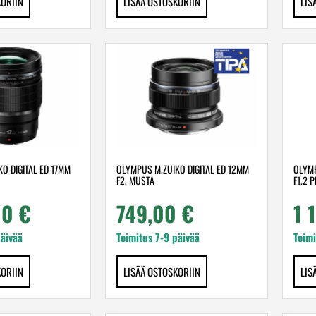
KORIIN
LISÄÄ OSTOSKORIIN
LIS
O DIGITAL ED 17MM
OLYMPUS M.ZUIKO DIGITAL ED 12MM
OLYMP
F2, MUSTA
F1.2 
00
€
749,00
€
1 
päivää
Toimitus 7-9 päivää
Toimi
KORIIN
LISÄÄ OSTOSKORIIN
LIS