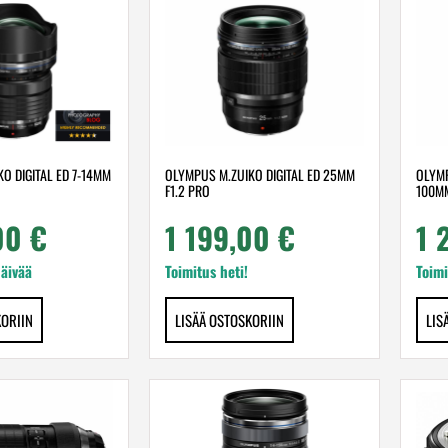
O DIGITAL ED 7-14MM
OLYMPUS M.ZUIKO DIGITAL ED 25MM
OLYMP
F1.2 PRO
100MM
,00
€
1 199,00
€
1 
päivää
Toimitus heti!
Toimi
KORIIN
LISÄÄ OSTOSKORIIN
LIS