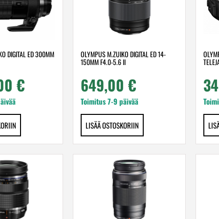
KO DIGITAL ED 300MM
OLYMPUS M.ZUIKO DIGITAL ED 14-
OLYMP
150MM F4.0-5.6 II
TELEJ
,00
€
649,00
€
34
päivää
Toimitus 7-9 päivää
Toimi
KORIIN
LISÄÄ OSTOSKORIIN
LIS