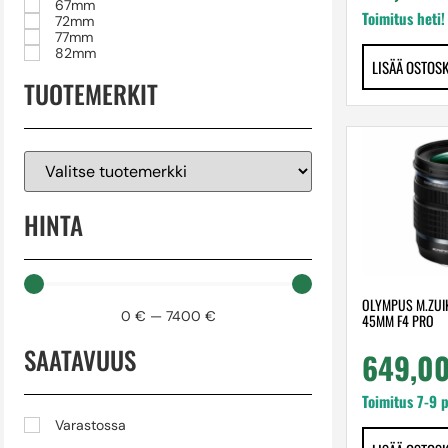
67mm
Toimitus heti!
72mm
77mm
82mm
LISÄÄ OSTOS
TUOTEMERKIT
HINTA
OLYMPUS M.ZUIK
0
€
—
7400
€
45MM F4 PRO
SAATAVUUS
649,0
Toimitus 7-9 
Varastossa