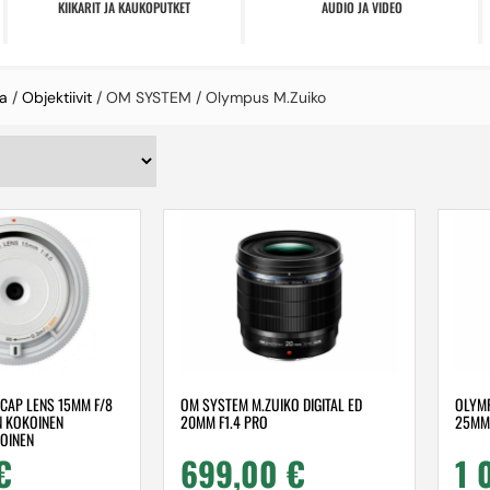
KIIKARIT JA KAUKOPUTKET
AUDIO JA VIDEO
a
/
Objektiivit
/ OM SYSTEM / Olympus M.Zuiko
CAP LENS 15MM F/8
OM SYSTEM M.ZUIKO DIGITAL ED
OLYMP
 KOKOINEN
20MM F1.4 PRO
25MM
KOINEN
€
699,00
€
1 