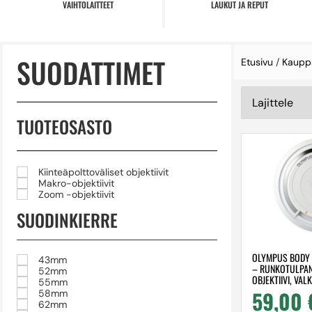
VAIHTOLAITTEET
LAUKUT JA REPUT
SUODATTIMET
Etusivu
/
Kaupp
TUOTEOSASTO
Kiinteäpolttoväliset objektiivit
Makro-objektiivit
Zoom -objektiivit
SUODINKIERRE
OLYMPUS BODY 
43mm
– RUNKOTULPAN
52mm
OBJEKTIIVI, VAL
55mm
59,00
58mm
62mm