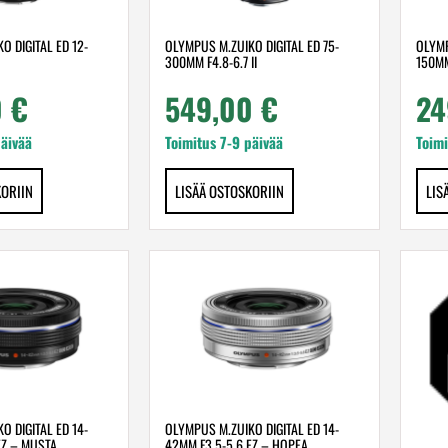
O DIGITAL ED 12-
OLYMPUS M.ZUIKO DIGITAL ED 75-
OLYMP
300MM F4.8-6.7 II
150MM
0
€
549,00
€
24
päivää
Toimitus 7-9 päivää
Toimi
KORIIN
LISÄÄ OSTOSKORIIN
LIS
O DIGITAL ED 14-
OLYMPUS M.ZUIKO DIGITAL ED 14-
EZ – MUSTA
42MM F3.5-5.6 EZ – HOPEA