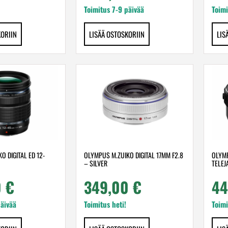
Toimitus 7-9 päivää
Toimi
KORIIN
LISÄÄ OSTOSKORIIN
LIS
O DIGITAL ED 12-
OLYMPUS M.ZUIKO DIGITAL 17MM F2.8
OLYMP
– SILVER
TELEJ
0
€
349,00
€
4
päivää
Toimitus heti!
Toimi