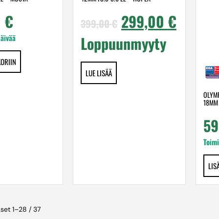
0
€
299,00
€
399,00
€
päivää
Loppuunmyyty
KORIIN
LUE LISÄÄ
OLYMP
18MM 
59
Toimi
LIS
set 1–28 / 37