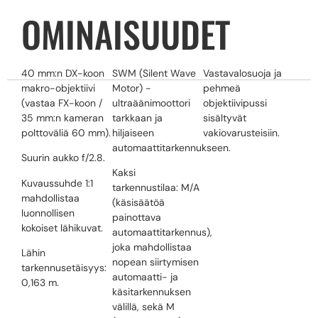
OMINAISUUDET
40 mm:n DX-koon
SWM (Silent Wave
Vastavalosuoja ja
makro-objektiivi
Motor) -
pehmeä
(vastaa FX-koon /
ultraäänimoottori
objektiivipussi
35 mm:n kameran
tarkkaan ja
sisältyvät
polttoväliä 60 mm).
hiljaiseen
vakiovarusteisiin.
automaattitarkennukseen.
Suurin aukko f/2.8.
Kaksi
Kuvaussuhde 1:1
tarkennustilaa: M/A
mahdollistaa
(käsisäätöä
luonnollisen
painottava
kokoiset lähikuvat.
automaattitarkennus),
joka mahdollistaa
Lähin
nopean siirtymisen
tarkennusetäisyys:
automaatti- ja
0,163 m.
käsitarkennuksen
välillä, sekä M