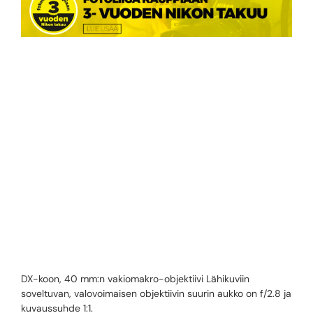
NIKKOR AF-S
DX MICRO-
NIKKOR 40MM
F2.8G ED
DX-koon, 40 mm:n vakiomakro-objektiivi Lähikuviin
soveltuvan, valovoimaisen objektiivin suurin aukko on f/2.8 ja
kuvaussuhde 1:1.