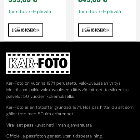
Toimitus 7-9 päivää
Toimitus 7-9 päivää
LISÄÄ OSTOSKORIIN
LISÄÄ OSTOSKORIIN
Kar-Foto on vuonna 1974 perustettu valokuvausalan yritys.
Meiltä saat kaikki valokuvaukseen liittyvät laitteet, tarvikkeet ja
palvelut 50 vuoden kokemuksella.
Kar-Foto är en fotoaffär grundad 1974. Hos oss hittar du allt som
gäller foto med 50 års erfarenhet.
Viralliset passikuvat heti, ilman ajanvarausta.
Officiellla passfoton genast, utan tidsbeställning.