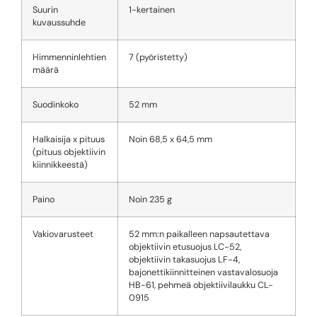
Suurin
1-kertainen
kuvaussuhde
Himmenninlehtien
7 (pyöristetty)
määrä
Suodinkoko
52 mm
Halkaisija x pituus
Noin 68,5 x 64,5 mm
(pituus objektiivin
kiinnikkeestä)
Paino
Noin 235 g
Vakiovarusteet
52 mm:n paikalleen napsautettava
objektiivin etusuojus LC-52,
objektiivin takasuojus LF-4,
bajonettikiinnitteinen vastavalosuoja
HB-61, pehmeä objektiivilaukku CL-
0915