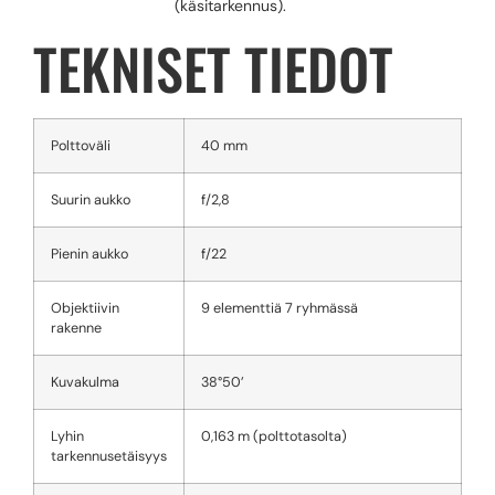
(käsitarkennus).
TEKNISET TIEDOT
Polttoväli
40 mm
Suurin aukko
f/2,8
Pienin aukko
f/22
Objektiivin
9 elementtiä 7 ryhmässä
rakenne
Kuvakulma
38°50’
Lyhin
0,163 m (polttotasolta)
tarkennusetäisyys