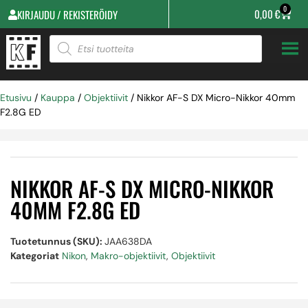
0
0,00
€
KIRJAUDU / REKISTERÖIDY
Etusivu
/
Kauppa
/
Objektiivit
/ Nikkor AF-S DX Micro-Nikkor 40mm
F2.8G ED
NIKKOR AF-S DX MICRO-NIKKOR
40MM F2.8G ED
Tuotetunnus (SKU):
JAA638DA
Kategoriat
Nikon
,
Makro-objektiivit
,
Objektiivit