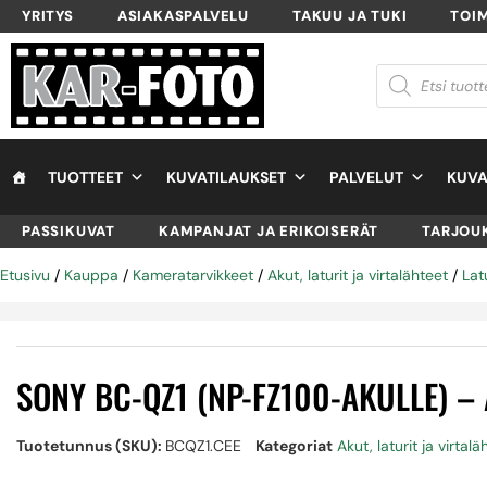
YRITYS
ASIAKASPALVELU
TAKUU JA TUKI
TOI
TUOTTEET
KUVATILAUKSET
PALVELUT
KUVA
PASSIKUVAT
KAMPANJAT JA ERIKOISERÄT
TARJOU
Etusivu
/
Kauppa
/
Kameratarvikkeet
/
Akut, laturit ja virtalähteet
/
Lat
SONY BC-QZ1 (NP-FZ100-AKULLE) –
Tuotetunnus (SKU):
BCQZ1.CEE
Kategoriat
Akut, laturit ja virtal