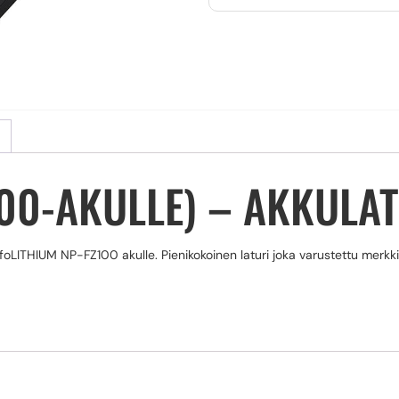
100-AKULLE) – AKKULA
InfoLITHIUM NP-FZ100 akulle. Pienikokoinen laturi joka varustettu merkk