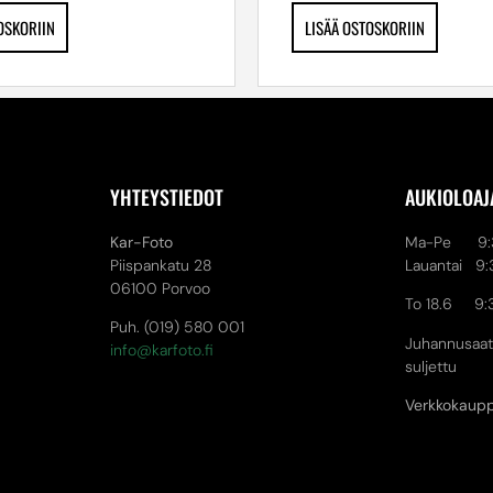
OSKORIIN
LISÄÄ OSTOSKORIIN
YHTEYSTIEDOT
AUKIOLOAJ
Kar-Foto
Ma-Pe 9:3
Piispankatu 28
Lauantai 9:
06100 Porvoo
To 18.6 9:
Puh. (019) 580 001
Juhannusaat
info@karfoto.fi
suljettu
Verkkokaup