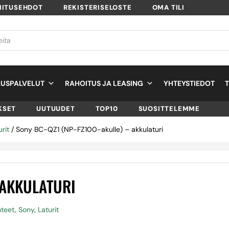
MITUSEHDOT
REKISTERISELOSTE
OMA TILI
USPALVELUT
RAHOITUS JA LEASING
YHTEYSTIEDOT
KSET
UUTUUDET
TOP10
SUOSITTELEMME
urit
/ Sony BC-QZ1 (NP-FZ100-akulle) – akkulaturi
 AKKULATURI
ähteet
,
Sony
,
Laturit