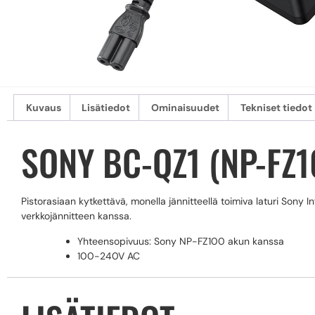
Kuvaus
Lisätiedot
Ominaisuudet
Tekniset tiedot
SONY BC-QZ1 (NP-FZ
Pistorasiaan kytkettävä, monella jännitteellä toimiva laturi Sony 
verkkojännitteen kanssa.
Yhteensopivuus: Sony NP-FZ100 akun kanssa
100-240V AC