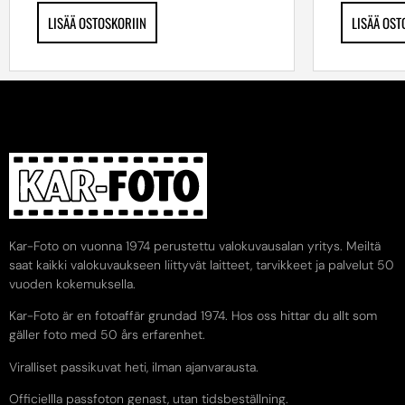
LISÄÄ OSTOSKORIIN
LISÄÄ OST
Kar-Foto on vuonna 1974 perustettu valokuvausalan yritys. Meiltä
saat kaikki valokuvaukseen liittyvät laitteet, tarvikkeet ja palvelut 50
vuoden kokemuksella.
Kar-Foto är en fotoaffär grundad 1974. Hos oss hittar du allt som
gäller foto med 50 års erfarenhet.
Viralliset passikuvat heti, ilman ajanvarausta.
Officiellla passfoton genast, utan tidsbeställning.