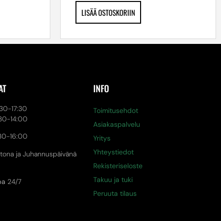
LISÄÄ OSTOSKORIIN
AT
INFO
0-17:30
Toimitusehdot
30-14:00
Asiakaspalvelu
30-16:00
Yritys
Yhteystiedot
tona ja Juhannuspäivänä
Rekisteriseloste
Takuu ja tuki
pa
24/7
Peruuta tilaus