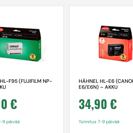
HL-F95 (FUJIFILM NP-
HÄHNEL HL-E6 (CANO
KKU
E6/E6N) – AKKU
90
€
34,90
€
7-9 päivää
Toimitus 7-9 päivää