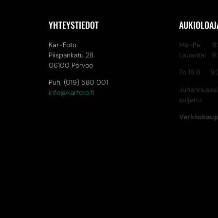
YHTEYSTIEDOT
AUKIOLOAJ
Kar-Foto
Ma-Pe 9:3
Piispankatu 28
Lauantai 9
06100 Porvoo
To 18.6 9:
Puh. (019) 580 001
Juhannusaat
info@karfoto.fi
suljettu
Verkkokau