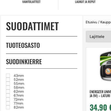
VAIHTOLAITTEET
LAUKUT JA REPUT
SUODATTIMET
Etusivu
/
Kaupp
TUOTEOSASTO
SUODINKIERRE
43mm
52mm
55mm
58mm
ENERGIZER UNIVE
62mm
JA 9V) – LATURI
67mm
72mm
77mm
34,90
82mm