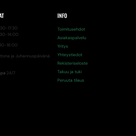
AT
INFO
0-17:30
Toimitusehdot
:30-14:00
Asiakaspalvelu
30-16:00
Yritys
Yhteystiedot
tona ja Juhannuspäivänä
Rekisteriseloste
Takuu ja tuki
ppa
24/7
Peruuta tilaus