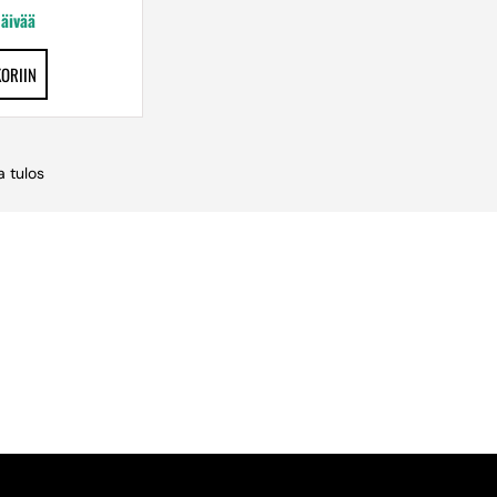
päivää
KORIIN
 tulos