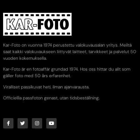
Kar-Foto on vuonna 1974 perustettu valokuvausalan yritys. Meiltä
saat kaikki valokuvaukseen liittyvät laitteet, tarvikkeet ja palvelut 50
vuoden kokemuksella.
Kar-Foto är en fotoaffär grundad 1974. Hos oss hittar du allt som
gäller foto med 50 års erfarenhet.
Viralliset passikuvat heti, ilman ajanvarausta.
Officiellla passfoton genast, utan tidsbeställning.