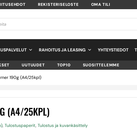
MITUSEHDOT
REKISTERISELOSTE
OMA TILI
USPALVELUT
RAHOITUS JA LEASING
YHTEYSTIEDOT
KSET
UUTUUDET
TOP10
SUOSITTELEMME
rner 190g (A4/25kpl)
G (A4/25KPL)
m)
,
Tulostuspaperit
,
Tulostus ja kuvankäsittely