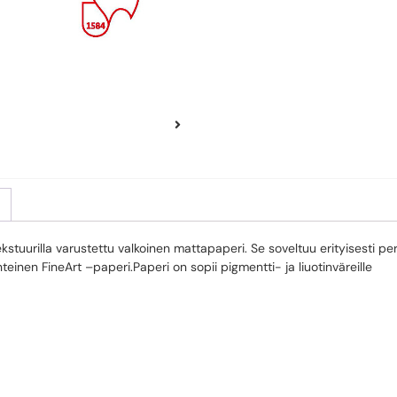
stuurilla varustettu valkoinen mattapaperi. Se soveltuu erityisesti pe
teinen FineArt –paperi.Paperi on sopii pigmentti- ja liuotinväreille