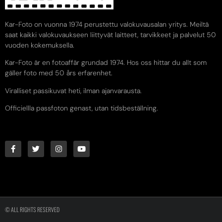
Kar-Foto on vuonna 1974 perustettu valokuvausalan yritys. Meiltä
saat kaikki valokuvaukseen liittyvät laitteet, tarvikkeet ja palvelut 50
vuoden kokemuksella.
Kar-Foto är en fotoaffär grundad 1974. Hos oss hittar du allt som
gäller foto med 50 års erfarenhet.
Viralliset passikuvat heti, ilman ajanvarausta.
Officiellla passfoton genast, utan tidsbeställning.
© ALL RIGHTS RESERVED