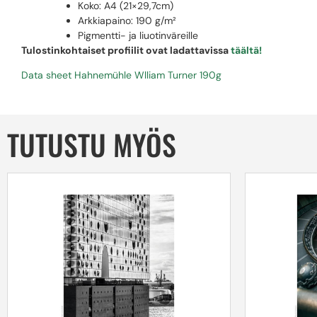
Koko: A4 (21×29,7cm)
Arkkiapaino: 190 g/m²
Pigmentti- ja liuotinväreille
Tulostinkohtaiset profiilit ovat ladattavissa
täältä!
Data sheet Hahnemühle Wlliam Turner 190g
TUTUSTU MYÖS