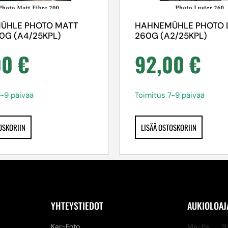
ÜHLE PHOTO MATT
HAHNEMÜHLE PHOTO 
00G (A4/25KPL)
260G (A2/25KPL)
00
€
92,00
€
7-9 päivää
Toimitus 7-9 päivää
OSKORIIN
LISÄÄ OSTOSKORIIN
YHTEYSTIEDOT
AUKIOLOAJ
Kar-Foto
Ma-Pe 9:3