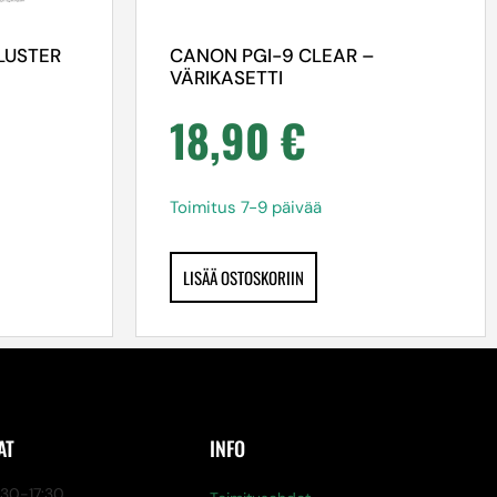
LUSTER
CANON PGI-9 CLEAR –
VÄRIKASETTI
18,90
€
Toimitus 7-9 päivää
LISÄÄ OSTOSKORIIN
AT
INFO
0-17:30