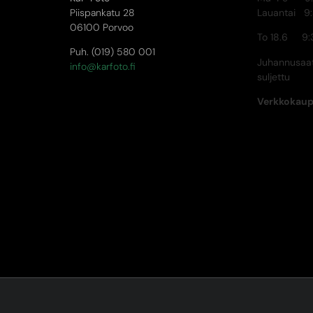
Piispankatu 28
Lauantai 9
06100 Porvoo
To 18.6 9:
Puh. (019) 580 001
Juhannusaat
info@karfoto.fi
suljettu
Verkkokau