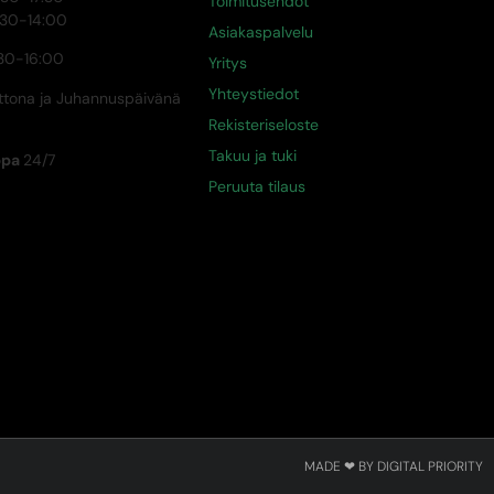
Toimitusehdot
:30-14:00
Asiakaspalvelu
30-16:00
Yritys
Yhteystiedot
tona ja Juhannuspäivänä
Rekisteriseloste
Takuu ja tuki
ppa
24/7
Peruuta tilaus
MADE ❤ BY DIGITAL PRIORITY