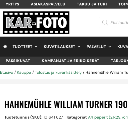
YRITYS
ASIAKASPALVELU
TAKUU JA TUKI
TOI
TUOTTEET
KUVATILAUKSET
PALVELUT
KUVA
PASSIKUVAT
KAMPANJAT JA ERIKOISERÄT
TARJOU
Etusivu
/
Kauppa
/
Tulostus ja kuvankäsittely
/ Hahnemühle William Tu
HAHNEMÜHLE WILLIAM TURNER 190
Tuotetunnus (SKU):
10 641 627
Kategoriat
A4 paperit (21x29,7c