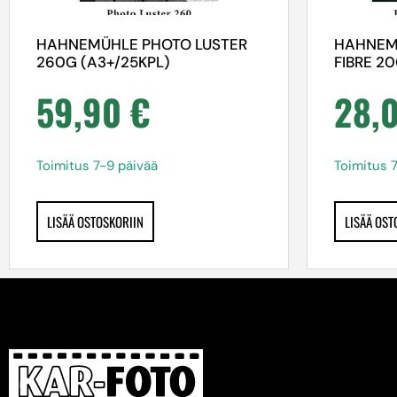
HAHNEMÜHLE PHOTO LUSTER
HAHNEM
260G (A3+/25KPL)
FIBRE 2
59,90
€
28,
Toimitus 7-9 päivää
Toimitus 
LISÄÄ OSTOSKORIIN
LISÄÄ OST