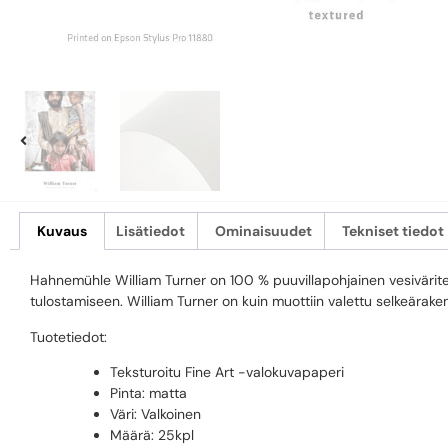
Kuvaus
Lisätiedot
Ominaisuudet
Tekniset tiedot
Hahnemühle William Turner on 100 % puuvillapohjainen vesiväritek
tulostamiseen. William Turner on kuin muottiin valettu selkeäraken
Tuotetiedot:
Teksturoitu Fine Art -valokuvapaperi
Pinta: matta
Väri: Valkoinen
Määrä: 25kpl