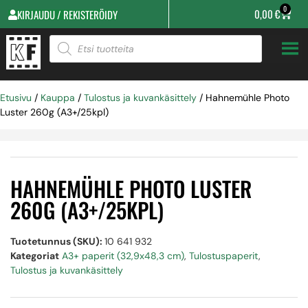
0
0,00
€
KIRJAUDU / REKISTERÖIDY
Etusivu
/
Kauppa
/
Tulostus ja kuvankäsittely
/ Hahnemühle Photo
Luster 260g (A3+/25kpl)
HAHNEMÜHLE PHOTO LUSTER
260G (A3+/25KPL)
Tuotetunnus (SKU):
10 641 932
Kategoriat
A3+ paperit (32,9x48,3 cm)
,
Tulostuspaperit
,
Tulostus ja kuvankäsittely