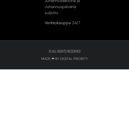
Juhannusaattona ja
Juhannuspäivänä
suljettu
Verkkokauppa
24/7
© ALL RIGHTS RESERVED
MADE ❤ BY DIGITAL PRIORITY