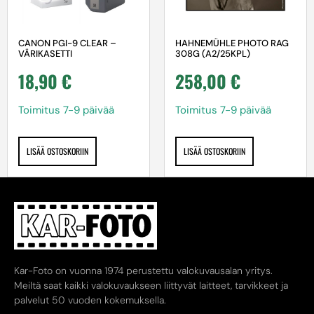
HAHNEMÜHLE PHOTO RAG
CANON PGI-9 CLEAR –
308G (A2/25KPL)
VÄRIKASETTI
258,00
€
18,90
€
Toimitus 7-9 päivää
Toimitus 7-9 päivää
LISÄÄ OSTOSKORIIN
LISÄÄ OSTOSKORIIN
Kar-Foto on vuonna 1974 perustettu valokuvausalan yritys.
Meiltä saat kaikki valokuvaukseen liittyvät laitteet, tarvikkeet ja
palvelut 50 vuoden kokemuksella.