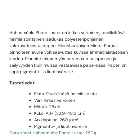
260G
Hahnemühle Photo Luster on kirkas valkoinen, puolikiiltävä
helmiäispintainen laadukas polyesteripohjainen
valokuvatulostuspaperi. Hienohuokoisen Micro-Porous
pinnoiteen avulla voit saavuttaa kuvissa ammatilaistasoisen
laadun. Pinnoite takaa myös paremman tasapainon ja
säilyvyyden kuin muissa vastaavissa papereissa. Paperi on
sopii pigmentti- ja liuotinväreille
Tuotetiedot:
Pinta: Puolikiiltävä helmiäispinta
Väri: Kirkas valkoinen
Määrä: 25kpl
Koko: A3+ (32,9×48,3 cm)
Arkkiapaino: 260 g/m²
Pigmentti- ja liuotinväreille
Data sheet Hahnemühle Photo Luster 260g