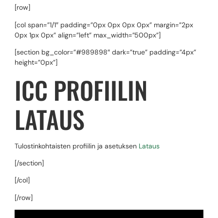
[row]
[col span=”1/1″ padding=”0px 0px 0px 0px” margin=”2px
0px 1px 0px” align=”left” max_width=”500px”]
[section bg_color=”#989898″ dark=”true” padding=”4px”
height=”0px”]
ICC PROFIILIN
LATAUS
Tulostinkohtaisten profiilin ja asetuksen
Lataus
[/section]
[/col]
[/row]