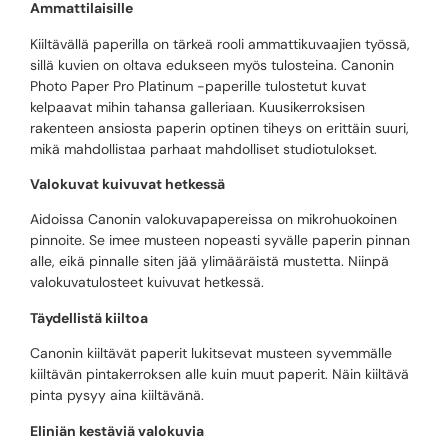
Ammattilaisille
Kiiltävällä paperilla on tärkeä rooli ammattikuvaajien työssä,
sillä kuvien on oltava edukseen myös tulosteina. Canonin
Photo Paper Pro Platinum -paperille tulostetut kuvat
kelpaavat mihin tahansa galleriaan. Kuusikerroksisen
rakenteen ansiosta paperin optinen tiheys on erittäin suuri,
mikä mahdollistaa parhaat mahdolliset studiotulokset.
Valokuvat kuivuvat hetkessä
Aidoissa Canonin valokuvapapereissa on mikrohuokoinen
pinnoite. Se imee musteen nopeasti syvälle paperin pinnan
alle, eikä pinnalle siten jää ylimääräistä mustetta. Niinpä
valokuvatulosteet kuivuvat hetkessä.
Täydellistä kiiltoa
Canonin kiiltävät paperit lukitsevat musteen syvemmälle
kiiltävän pintakerroksen alle kuin muut paperit. Näin kiiltävä
pinta pysyy aina kiiltävänä.
Eliniän kestäviä valokuvia