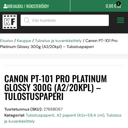
0
0,00
€
KIRJAUDU / REKISTERÖIDY
Etusivu
/
Kauppa
/
Tulostus ja kuvankäsittely
/ Canon PT-101 Pro
Platinum Glossy 300g (A2/20kpl) – Tulostuspaperi
CANON PT-101 PRO PLATINUM
GLOSSY 300G (A2/20KPL) –
TULOSTUSPAPERI
Tuotetunnus (SKU):
2768B067
Kategoriat
Tulostuspaperit
,
A2 paperit (42x×59,4 cm)
,
Tulostus
ja kuvankäsittely