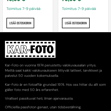
Toimitus 7-9 päivää
Toimitus 7-9 päivää
LISÄÄ OSTOSKORIIN
LISÄÄ OSTOSKORIIN
Kar-Foto on vuonna 1974 perustettu valokuvausalan yritys.
Meiltä saat kaikki valokuvaukseen liittyvät laitteet, tarvikkeet ja
palvelut 50 vuoden kokemuksella.
Kar-Foto är en fotoaffär grundad 1974. Hos oss hittar du allt som
gäller foto med 50 års erfarenhet.
Viralliset passikuvat heti, ilman ajanvarausta.
Officiellla passfoton genast, utan tidsbeställning.