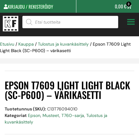
0
0,00
€
KIRJAUDU / REKISTERÖIDY
Etusivu
/
Kauppa
/
Tulostus ja kuvankäsittely
/ Epson T7609 Light
Light Black (SC-P600) – värikasetti
EPSON T7609 LIGHT LIGHT BLACK
(SC-P600) – VÄRIKASETTI
Tuotetunnus (SKU):
C13T76094010
Kategoriat
Epson
,
Musteet
,
T760-sarja
,
Tulostus ja
kuvankäsittely