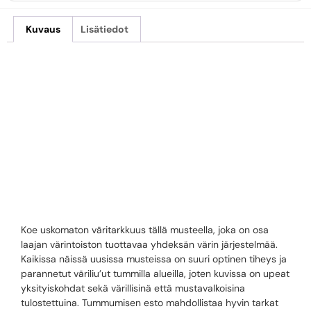
Kuvaus
Lisätiedot
EPSON T7609
LIGHT LIGHT
BLACK
Koe uskomaton väritarkkuus tällä musteella, joka on osa
laajan värintoiston tuottavaa yhdeksän värin järjestelmää.
Kaikissa näissä uusissa musteissa on suuri optinen tiheys ja
parannetut väriliu’ut tummilla alueilla, joten kuvissa on upeat
yksityiskohdat sekä värillisinä että mustavalkoisina
tulostettuina. Tummumisen esto mahdollistaa hyvin tarkat