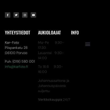
YHTEYSTIEDOT
AUKIOLOAJAT
INFO
Kar-Foto
Ma-Pe 9:30-
Piispankatu 28
17:30
06100 Porvoo
Lauantai 9:30-
14:00
Puh. (019) 580 001
info@karfoto.fi
To 18.6 9:30-
16:00
Juhannusaattona ja
Juhannuspäivänä
suljettu
Verkkokauppa
24/7