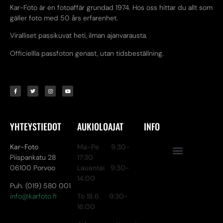
Kar-Foto är en fotoaffär grundad 1974. Hos oss hittar du allt som
gäller foto med 50 års erfarenhet.
Viralliset passikuvat heti, ilman ajanvarausta.
Officiellla passfoton genast, utan tidsbeställning.
YHTEYSTIEDOT
AUKIOLOAJAT
INFO
Kar-Foto
Ma-Pe 9:30-
Piispankatu 28
17:30
06100 Porvoo
Lauantai 9:30-
14:00
Puh. (019) 580 001
info@karfoto.fi
To 18.6 9:30-
16:00