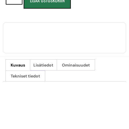
LISÄÄ OSTOSKORIIN
Kuvaus
Lisätiedot
Ominaisuudet
Tekniset tiedot
HAHNEMÜHLE
PHOTO GLOSSY