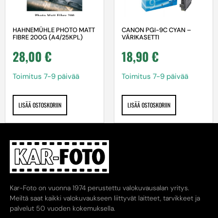
HAHNEMÜHLE PHOTO MATT
CANON PGI-9C CYAN –
FIBRE 200G (A4/25KPL)
VÄRIKASETTI
28,00
€
18,90
€
Toimitus 7-9 päivää
Toimitus 7-9 päivää
LISÄÄ OSTOSKORIIN
LISÄÄ OSTOSKORIIN
Kar-Foto on vuonna 1974 perustettu valokuvausalan yritys.
Meiltä saat kaikki valokuvaukseen liittyvät laitteet, tarvikkeet ja
palvelut 50 vuoden kokemuksella.