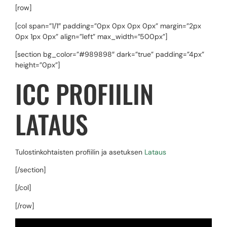
[row]
[col span=”1/1″ padding=”0px 0px 0px 0px” margin=”2px
0px 1px 0px” align=”left” max_width=”500px”]
[section bg_color=”#989898″ dark=”true” padding=”4px”
height=”0px”]
ICC PROFIILIN
LATAUS
Tulostinkohtaisten profiilin ja asetuksen
Lataus
[/section]
[/col]
[/row]