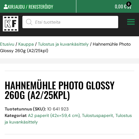
0
0,00
€
KIRJAUDU / REKISTERÖIDY
Etusivu
/
Kauppa
/
Tulostus ja kuvankäsittely
/ Hahnemühle Photo
Glossy 260g (A2/25kpl)
HAHNEMÜHLE PHOTO GLOSSY
260G (A2/25KPL)
Tuotetunnus (SKU):
10 641 923
Kategoriat
A2 paperit (42x×59,4 cm)
,
Tulostuspaperit
,
Tulostus
ja kuvankäsittely