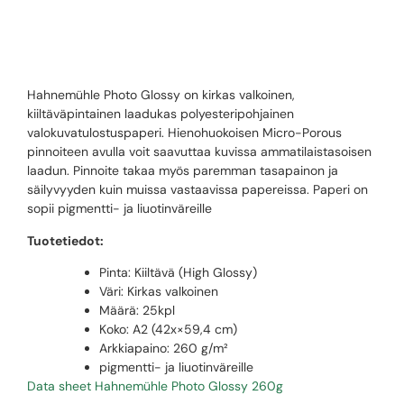
260G
Hahnemühle Photo Glossy on kirkas valkoinen,
kiiltäväpintainen laadukas polyesteripohjainen
valokuvatulostuspaperi. Hienohuokoisen Micro-Porous
pinnoiteen avulla voit saavuttaa kuvissa ammatilaistasoisen
laadun. Pinnoite takaa myös paremman tasapainon ja
säilyvyyden kuin muissa vastaavissa papereissa. Paperi on
sopii pigmentti- ja liuotinväreille
Tuotetiedot:
Pinta: Kiiltävä (High Glossy)
Väri: Kirkas valkoinen
Määrä: 25kpl
Koko: A2 (42x×59,4 cm)
Arkkiapaino: 260 g/m²
pigmentti- ja liuotinväreille
Data sheet Hahnemühle Photo Glossy 260g