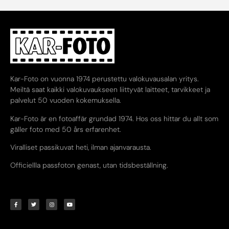
Kar-Foto on vuonna 1974 perustettu valokuvausalan yritys.
Meiltä saat kaikki valokuvaukseen liittyvät laitteet, tarvikkeet ja
palvelut 50 vuoden kokemuksella.
Kar-Foto är en fotoaffär grundad 1974. Hos oss hittar du allt som
gäller foto med 50 års erfarenhet.
Viralliset passikuvat heti, ilman ajanvarausta.
Officiellla passfoton genast, utan tidsbeställning.