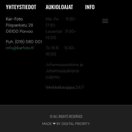
YHTEYSTIEDOT
AUKIOLOAJAT
INFO
Kar-Foto
Ma-Pe 9:30-
Piispankatu 28
17:30
06100 Porvoo
Lauantai 9:30-
14:00
Puh. (019) 580 001
info@karfoto.fi
To 18.6 9:30-
16:00
Juhannusaattona ja
Juhannuspäivänä
suljettu
Verkkokauppa
24/7
© ALL RIGHTS RESERVED
MADE ❤ BY DIGITAL PRIORITY