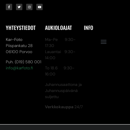
YHTEYSTIEDOT
AUKIOLOAJAT
INFO
Kar-Foto
Ma-Pe 9:30-
Piispankatu 28
17:30
06100 Porvoo
Lauantai 9:30-
14:00
Puh. (019) 580 001
info@karfoto.fi
To 18.6 9:30-
16:00
Juhannusaattona ja
Juhannuspäivänä
suljettu
Verkkokauppa
24/7