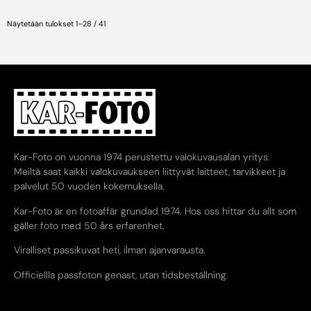
Näytetään tulokset 1–28 / 41
Kar-Foto on vuonna 1974 perustettu valokuvausalan yritys.
Meiltä saat kaikki valokuvaukseen liittyvät laitteet, tarvikkeet ja
palvelut 50 vuoden kokemuksella.
Kar-Foto är en fotoaffär grundad 1974. Hos oss hittar du allt som
gäller foto med 50 års erfarenhet.
Viralliset passikuvat heti, ilman ajanvarausta.
Officiellla passfoton genast, utan tidsbeställning.