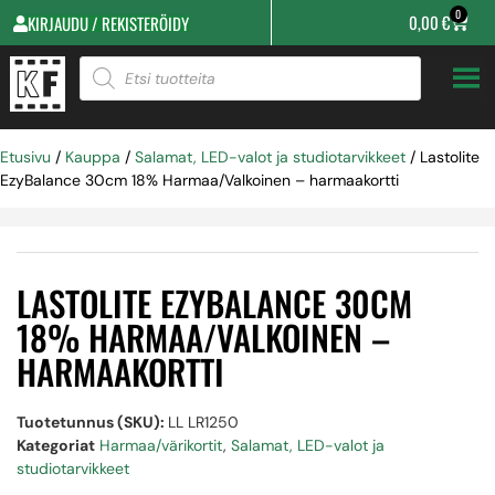
0
0,00
€
KIRJAUDU / REKISTERÖIDY
Etusivu
/
Kauppa
/
Salamat, LED-valot ja studiotarvikkeet
/ Lastolite
EzyBalance 30cm 18% Harmaa/Valkoinen – harmaakortti
LASTOLITE EZYBALANCE 30CM
18% HARMAA/VALKOINEN –
HARMAAKORTTI
Tuotetunnus (SKU):
LL LR1250
Kategoriat
Harmaa/värikortit
,
Salamat, LED-valot ja
studiotarvikkeet