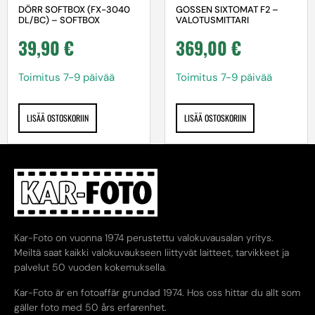
DÖRR SOFTBOX (FX-3040
GOSSEN SIXTOMAT F2 –
DL/BC) – SOFTBOX
VALOTUSMITTARI
39,90
€
369,00
€
Toimitus 7-9 päivää
Toimitus 7-9 päivää
LISÄÄ OSTOSKORIIN
LISÄÄ OSTOSKORIIN
Kar-Foto on vuonna 1974 perustettu valokuvausalan yritys.
Meiltä saat kaikki valokuvaukseen liittyvät laitteet, tarvikkeet ja
palvelut 50 vuoden kokemuksella.
Kar-Foto är en fotoaffär grundad 1974. Hos oss hittar du allt som
gäller foto med 50 års erfarenhet.