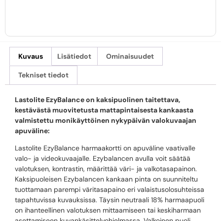
Kuvaus
Lisätiedot
Ominaisuudet
Tekniset tiedot
Lastolite EzyBalance on kaksipuolinen taitettava,
kestävästä muovitetusta mattapintaisesta kankaasta
valmistettu monikäyttöinen nykypäivän valokuvaajan
apuväline:
Lastolite EzyBalance harmaakortti on apuväline vaativalle
valo- ja videokuvaajalle. Ezybalancen avulla voit säätää
valotuksen, kontrastin, määrittää väri- ja valkotasapainon.
Kaksipuoleisen Ezybalancen kankaan pinta on suunniteltu
tuottamaan parempi väritasapaino eri valaistusolosuhteissa
tapahtuvissa kuvauksissa. Täysin neutraali 18% harmaapuoli
on ihanteellinen valotuksen mittaamiseen tai keskiharmaan
asettamiseen kuvankäsittelyohjelmassa. Valkoinen puoli