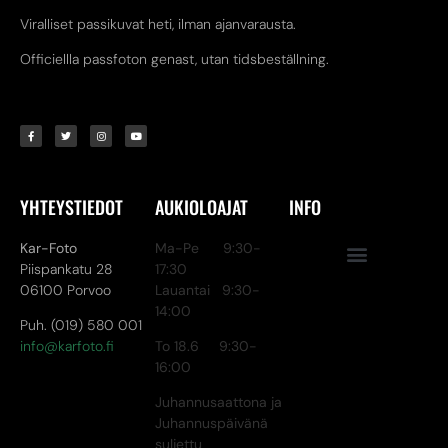
Viralliset passikuvat heti, ilman ajanvarausta.
Officiellla passfoton genast, utan tidsbeställning.
YHTEYSTIEDOT
AUKIOLOAJAT
INFO
Kar-Foto
Ma-Pe 9:30-
Piispankatu 28
17:30
06100 Porvoo
Lauantai 9:30-
14:00
Puh. (019) 580 001
info@karfoto.fi
To 18.6 9:30-
16:00
Juhannusaattona ja
Juhannuspäivänä
suljettu