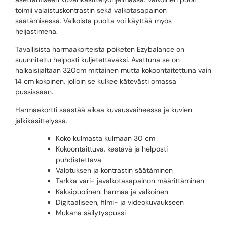
toimii valaistuskontrastin sekä valkotasapainon
säätämisessä. Valkoista puolta voi käyttää myös
heijastimena.
Tavallisista harmaakorteista poiketen Ezybalance on
suunniteltu helposti kuljetettavaksi. Avattuna se on
halkaisijaltaan 320cm mittainen mutta kokoontaitettuna vain
14 cm kokoinen, jolloin se kulkee kätevästi omassa
pussissaan.
Harmaakortti säästää aikaa kuvausvaiheessa ja kuvien
jälkikäsittelyssä.
Koko kulmasta kulmaan 30 cm
Kokoontaittuva, kestävä ja helposti
puhdistettava
Valotuksen ja kontrastin säätäminen
Tarkka väri- javalkotasapainon määrittäminen
Kaksipuolinen: harmaa ja valkoinen
Digitaaliseen, filmi- ja videokuvaukseen
Mukana säilytyspussi