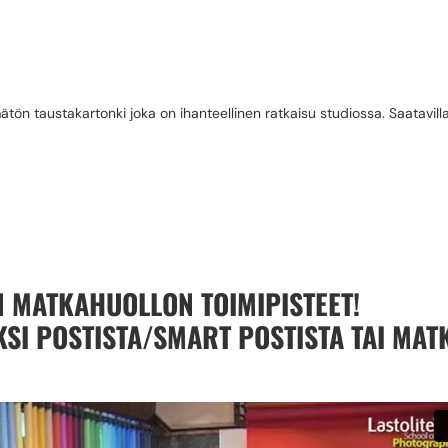
X 11M ARTIC GREY
ön taustakartonki joka on ihanteellinen ratkaisu studiossa. Saatavilla 
 MATKAHUOLLON TOIMIPISTEET!
AKSI POSTISTA/SMART POSTISTA TAI MA