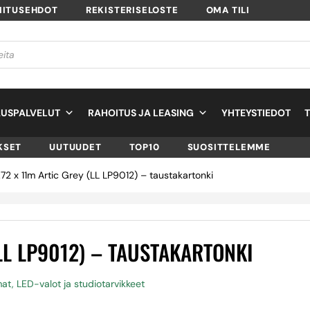
MITUSEHDOT
REKISTERISELOSTE
OMA TILI
USPALVELUT
RAHOITUS JA LEASING
YHTEYSTIEDOT
KSET
UUTUUDET
TOP10
SUOSITTELEMME
2.72 x 11m Artic Grey (LL LP9012) – taustakartonki
(LL LP9012) – TAUSTAKARTONKI
at, LED-valot ja studiotarvikkeet