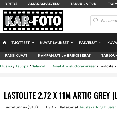
YRITYS
ASIAKASPALVELU
TAKUU JA TUKI
TOI
TUOTTEET
KUVATILAUKSET
PALVELUT
KUVA
PASSIKUVAT
KAMPANJAT JA ERIKOISERÄT
TARJOU
Etusivu
/
Kauppa
/
Salamat, LED-valot ja studiotarvikkeet
/ Lastolite 
LASTOLITE 2.72 X 11M ARTIC GREY 
Tuotetunnus (SKU):
LL LP9012
Kategoriat
Taustakartongit
,
Salam