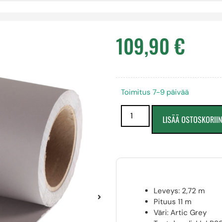
109,90
€
Toimitus 7-9 päivää
LISÄÄ OSTOSKORII
Leveys: 2,72 m
Pituus 11 m
Väri: Artic Grey