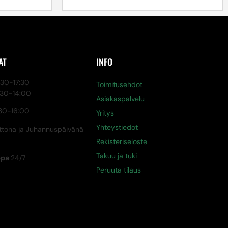
AT
INFO
0-17:30
Toimitusehdot
:30-14:00
Asiakaspalvelu
30-16:00
Yritys
Yhteystiedot
tona ja Juhannuspäivänä
Rekisteriseloste
Takuu ja tuki
ppa
24/7
Peruuta tilaus