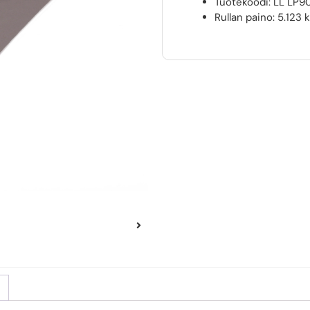
Tuotekoodi: LL LP9
Rullan paino:
5.123 