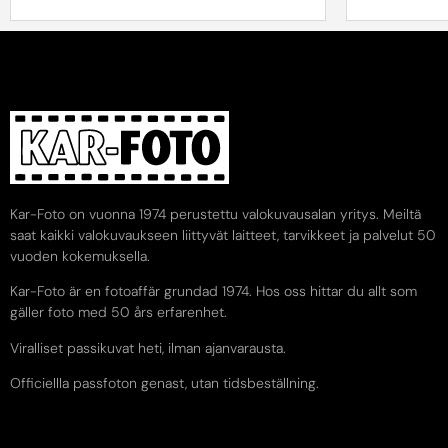
Kar-Foto on vuonna 1974 perustettu valokuvausalan yritys. Meiltä
saat kaikki valokuvaukseen liittyvät laitteet, tarvikkeet ja palvelut 50
vuoden kokemuksella.
Kar-Foto är en fotoaffär grundad 1974. Hos oss hittar du allt som
gäller foto med 50 års erfarenhet.
Viralliset passikuvat heti, ilman ajanvarausta.
Officiellla passfoton genast, utan tidsbeställning.