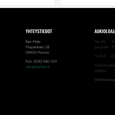
YHTEYSTIEDOT
AUKIOLOAJ
Kar-Foto
Ma-Pe 9:3
Piispankatu 28
Lauantai 9
06100 Porvoo
To 18.6 9:
Puh. (019) 580 001
Juhannusaat
info@karfoto.fi
suljettu
Verkkokau