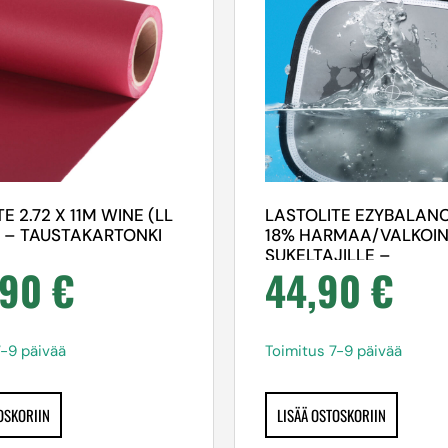
E 2.72 X 11M WINE (LL
LASTOLITE EZYBALAN
 – TAUSTAKARTONKI
18% HARMAA/VALKOI
SUKELTAJILLE –
,90
€
44,90
€
HARMAAKORTTI
7-9 päivää
Toimitus 7-9 päivää
OSKORIIN
LISÄÄ OSTOSKORIIN