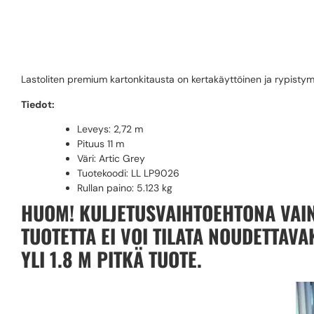
LASTOLITE 2.72 
Lastoliten premium kartonkitausta on kertakäyttöinen ja rypistymät
Tiedot:
Leveys: 2,72 m
Pituus 11 m
Väri: Artic Grey
Tuotekoodi: LL LP9026
Rullan paino:
5.123 kg
HUOM! KULJETUSVAIHTOEHTONA VAIN
TUOTETTA EI VOI TILATA NOUDETTAV
YLI 1.8 M PITKÄ TUOTE.