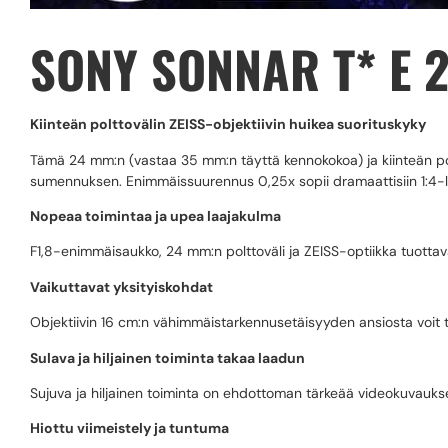
SONY SONNAR T* E 2
Kiinteän polttovälin ZEISS-objektiivin huikea suorituskyky
Tämä 24 mm:n (vastaa 35 mm:n täyttä kennokokoa) ja kiinteän polt
sumennuksen. Enimmäissuurennus 0,25x sopii dramaattisiin 1:4-lähi
Nopeaa toimintaa ja upea laajakulma
F1,8-enimmäisaukko, 24 mm:n polttoväli ja ZEISS-optiikka tuottavat 
Vaikuttavat yksityiskohdat
Objektiivin 16 cm:n vähimmäistarkennusetäisyyden ansiosta voit t
Sulava ja hiljainen toiminta takaa laadun
Sujuva ja hiljainen toiminta on ehdottoman tärkeää videokuvaukse
Hiottu viimeistely ja tuntuma