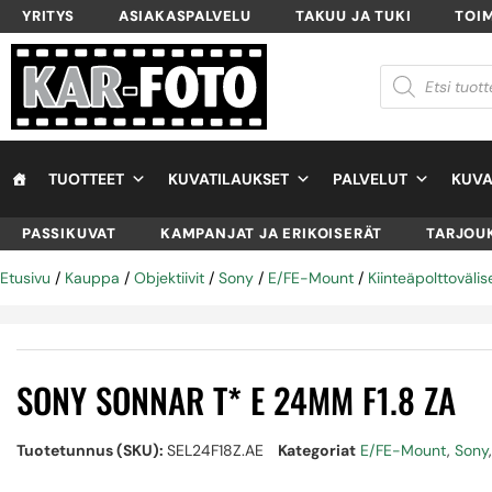
YRITYS
ASIAKASPALVELU
TAKUU JA TUKI
TOI
TUOTTEET
KUVATILAUKSET
PALVELUT
KUVA
PASSIKUVAT
KAMPANJAT JA ERIKOISERÄT
TARJOU
Etusivu
/
Kauppa
/
Objektiivit
/
Sony
/
E/FE-Mount
/
Kiinteäpolttovälis
SONY SONNAR T* E 24MM F1.8 ZA
Tuotetunnus (SKU):
SEL24F18Z.AE
Kategoriat
E/FE-Mount
,
Sony