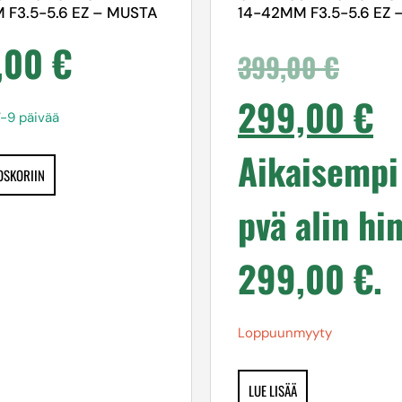
 F3.5-5.6 EZ – MUSTA
14-42MM F3.5-5.6 EZ 
,00
€
399,00
€
299,00
€
7-9 päivää
Aikaisempi
OSKORIIN
pvä alin hin
299,00
€
.
Loppuunmyyty
LUE LISÄÄ