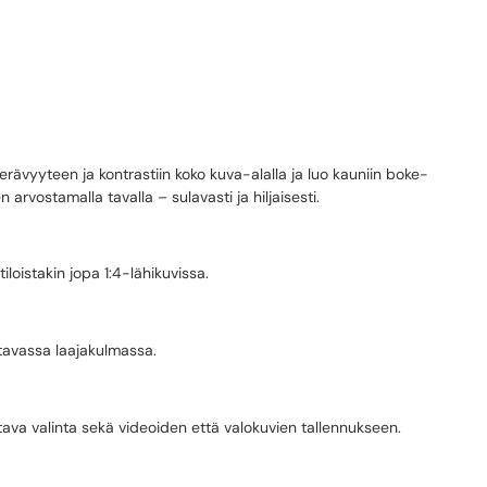
ävyyteen ja kontrastiin koko kuva-alalla ja luo kauniin boke-
rvostamalla tavalla – sulavasti ja hiljaisesti.
iloistakin jopa 1:4-lähikuvissa.
ttavassa laajakulmassa.
ava valinta sekä videoiden että valokuvien tallennukseen.