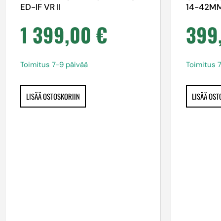
ED-IF VR II
14-42MM
1 399,00
€
399
Toimitus 7-9 päivää
Toimitus 
LISÄÄ OSTOSKORIIN
LISÄÄ OST