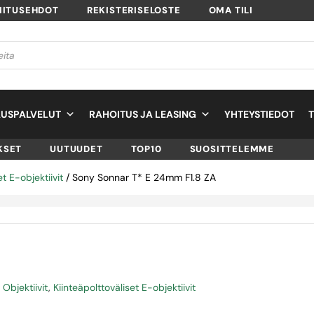
MITUSEHDOT
REKISTERISELOSTE
OMA TILI
USPALVELUT
RAHOITUS JA LEASING
YHTEYSTIEDOT
KSET
UUTUUDET
TOP10
SUOSITTELEMME
et E-objektiivit
/ Sony Sonnar T* E 24mm F1.8 ZA
,
Objektiivit
,
Kiinteäpolttoväliset E-objektiivit