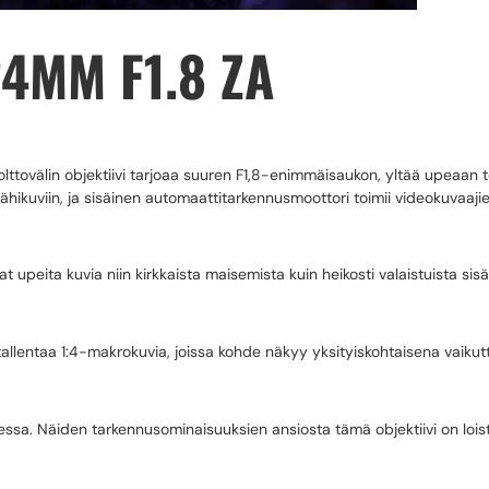
4MM F1.8 ZA
tovälin objektiivi tarjoaa suuren F1,8-enimmäisaukon, yltää upeaan ter
kuviin, ja sisäinen automaattitarkennusmoottori toimii videokuvaajien a
upeita kuvia niin kirkkaista maisemista kuin heikosti valaistuista sisät
allentaa 1:4-makrokuvia, joissa kohde näkyy yksityiskohtaisena vaiku
ssa. Näiden tarkennusominaisuuksien ansiosta tämä objektiivi on loist