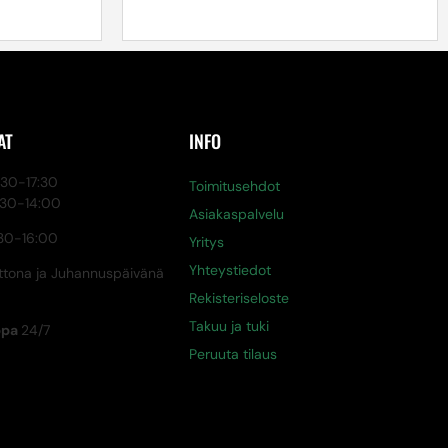
AT
INFO
0-17:30
Toimitusehdot
:30-14:00
Asiakaspalvelu
30-16:00
Yritys
Yhteystiedot
tona ja Juhannuspäivänä
Rekisteriseloste
Takuu ja tuki
ppa
24/7
Peruuta tilaus