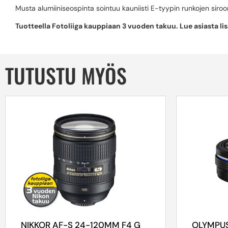
Musta alumiiniseospinta sointuu kauniisti E-tyypin runkojen siroon
Tuotteella Fotoliiga kauppiaan 3 vuoden takuu. Lue asiasta li
TUTUSTU MYÖS
NIKKOR AF-S 24-120MM F4 G
OLYMPUS