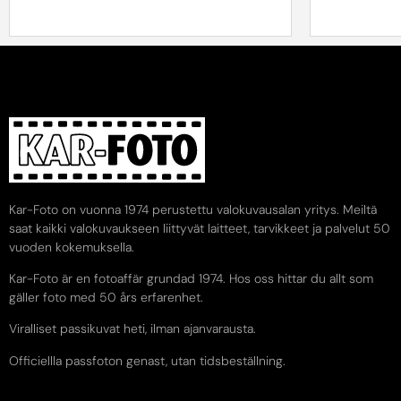
Kar-Foto on vuonna 1974 perustettu valokuvausalan yritys. Meiltä
saat kaikki valokuvaukseen liittyvät laitteet, tarvikkeet ja palvelut 50
vuoden kokemuksella.
Kar-Foto är en fotoaffär grundad 1974. Hos oss hittar du allt som
gäller foto med 50 års erfarenhet.
Viralliset passikuvat heti, ilman ajanvarausta.
Officiellla passfoton genast, utan tidsbeställning.