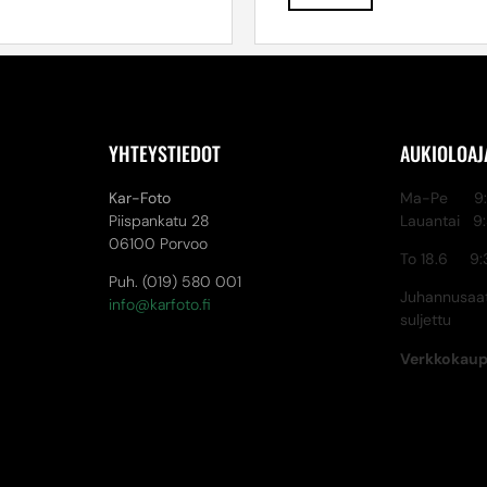
YHTEYSTIEDOT
AUKIOLOAJ
Kar-Foto
Ma-Pe 9:3
Piispankatu 28
Lauantai 9
06100 Porvoo
To 18.6 9:
Puh. (019) 580 001
Juhannusaat
info@karfoto.fi
suljettu
Verkkokau