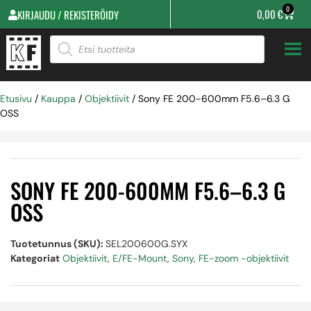
0
0,00
€
KIRJAUDU / REKISTERÖIDY
Etusivu
/
Kauppa
/
Objektiivit
/ Sony FE 200-600mm F5.6–6.3 G
OSS
SONY FE 200-600MM F5.6–6.3 G
OSS
Tuotetunnus (SKU):
SEL200600G.SYX
Kategoriat
Objektiivit
,
E/FE-Mount
,
Sony
,
FE-zoom -objektiivit