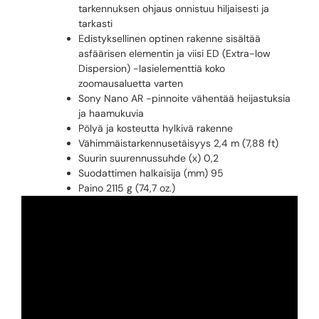
tarkennuksen ohjaus onnistuu hiljaisesti ja
tarkasti
Edistyksellinen optinen rakenne sisältää
asfäärisen elementin ja viisi ED (Extra-low
Dispersion) -lasielementtiä koko
zoomausaluetta varten
Sony Nano AR -pinnoite vähentää heijastuksia
ja haamukuvia
Pölyä ja kosteutta hylkivä rakenne
Vähimmäistarkennusetäisyys 2,4 m (7,88 ft)
Suurin suurennussuhde (x) 0,2
Suodattimen halkaisija (mm) 95
Paino 2115 g (74,7 oz.)