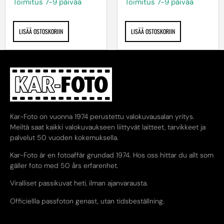
Toimitus 7-9 päivää
Toimitus 7-9 päivää
LISÄÄ OSTOSKORIIN
LISÄÄ OSTOSKORIIN
Kar-Foto on vuonna 1974 perustettu valokuvausalan yritys.
Meiltä saat kaikki valokuvaukseen liittyvät laitteet, tarvikkeet ja
palvelut 50 vuoden kokemuksella.
Kar-Foto är en fotoaffär grundad 1974. Hos oss hittar du allt som
gäller foto med 50 års erfarenhet.
Viralliset passikuvat heti, ilman ajanvarausta.
Officiellla passfoton genast, utan tidsbeställning.