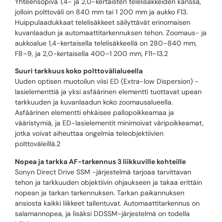
Yhteensopiva 1,4- ja 2,0-kertaisten telelisäkkeiden kanssa,
jolloin polttoväli on 840 mm tai 1 200 mm ja aukko F13.
Huippulaadukkaat telelisäkkeet säilyttävät erinomaisen
kuvanlaadun ja automaattitarkennuksen tehon. Zoomaus- ja
aukkoalue 1,4-kertaisella telelisäkkeellä on 280–840 mm,
F8–9, ja 2,0-kertaisella 400–1 200 mm, F11–13.2
Suuri tarkkuus koko polttovälialueella
Uuden optisen muotoilun viisi ED (Extra-low Dispersion) -
lasielementtiä ja yksi asfäärinen elementti tuottavat upean
tarkkuuden ja kuvanlaadun koko zoomausalueella.
Asfäärinen elementti ehkäisee pallopoikkeamaa ja
vääristymiä, ja ED-lasielementit minimoivat väripoikkeamat,
jotka voivat aiheuttaa ongelmia teleobjektiivien
polttoväleillä.2
Nopea ja tarkka AF-tarkennus 3 liikkuville kohteille
Sonyn Direct Drive SSM -järjestelmä tarjoaa tarvittavan
tehon ja tarkkuuden objektiivin ohjaukseen ja takaa erittäin
nopean ja tarkan tarkennuksen. Tarkan paikannuksen
ansiosta kaikki liikkeet tallentuvat. Automaattitarkennus on
salamannopea, ja lisäksi DDSSM-järjestelmä on todella