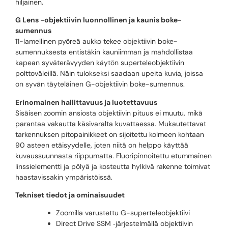
hiljainen.
G Lens -objektiivin luonnollinen ja kaunis boke-
sumennus
11-lamellinen pyöreä aukko tekee objektiivin boke-
sumennuksesta entistäkin kauniimman ja mahdollistaa
kapean syväterävyyden käytön superteleobjektiivin
polttoväleillä. Näin tulokseksi saadaan upeita kuvia, joissa
on syvän täyteläinen G-objektiivin boke-sumennus.
Erinomainen hallittavuus ja luotettavuus
Sisäisen zoomin ansiosta objektiivin pituus ei muutu, mikä
parantaa vakautta käsivaralta kuvattaessa. Mukautettavat
tarkennuksen pitopainikkeet on sijoitettu kolmeen kohtaan
90 asteen etäisyydelle, joten niitä on helppo käyttää
kuvaussuunnasta riippumatta. Fluoripinnoitettu etummainen
linssielementti ja pölyä ja kosteutta hylkivä rakenne toimivat
haastavissakin ympäristöissä.
Tekniset tiedot ja ominaisuudet
Zoomilla varustettu G-superteleobjektiivi
Direct Drive SSM ‑järjestelmällä objektiivin