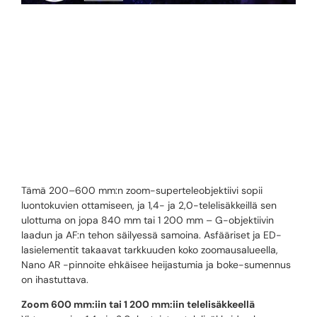
SONY FE 200-
600MM F5.6–
6.3 G OSS
Tämä 200–600 mm:n zoom-superteleobjektiivi sopii
luontokuvien ottamiseen, ja 1,4- ja 2,0-telelisäkkeillä sen
ulottuma on jopa 840 mm tai 1 200 mm – G-objektiivin
laadun ja AF:n tehon säilyessä samoina. Asfääriset ja ED-
lasielementit takaavat tarkkuuden koko zoomausalueella,
Nano AR -pinnoite ehkäisee heijastumia ja boke-sumennus
on ihastuttava.
Zoom 600 mm:iin tai 1 200 mm:iin telelisäkkeellä