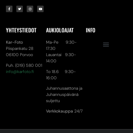
YHTEYSTIEDOT
AUKIOLOAJAT
INFO
Kar-Foto
Ma-Pe 9:30-
Piispankatu 28
17:30
06100 Porvoo
Lauantai 9:30-
14:00
Puh. (019) 580 001
info@karfoto.fi
To 18.6 9:30-
16:00
Juhannusaattona ja
Juhannuspäivänä
suljettu
Verkkokauppa
24/7