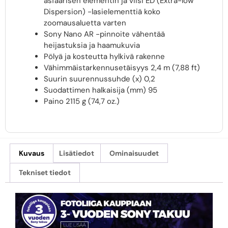
asfäärisen elementin ja viisi ED (Extra-low
Dispersion) -lasielementtiä koko
zoomausaluetta varten
Sony Nano AR -pinnoite vähentää
heijastuksia ja haamukuvia
Pölyä ja kosteutta hylkivä rakenne
Vähimmäistarkennusetäisyys 2,4 m (7,88 ft)
Suurin suurennussuhde (x) 0,2
Suodattimen halkaisija (mm) 95
Paino 2115 g (74,7 oz.)
Kuvaus
Lisätiedot
Ominaisuudet
Tekniset tiedot