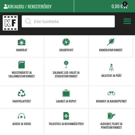
0
0,00
€
KIRJAUDU / REKISTERÖIDY
KAMERAT
OBJEKTIIVIT
KAMERATARVIKKEET
MUISTIKORTIT JA
SALAMAT, LED-VALOT JA
JALUSTAT JA PÄÄT
TALLENNUSTARVIKKEET
STUDIOTARVIKKEET
VAIHTOLAITTEET
LAUKUT JA REPUT
KIIKARIT JA KAUKOPUTKET
AUDIO JA VIDEO
TULOSTUS JA KUVANKÄSITTELY
ALBUMIT, FILMIT JA
PIMIÖTARVIKKEET