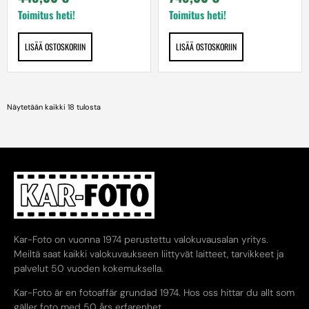
Toimitus heti!
Toimitus heti!
LISÄÄ OSTOSKORIIN
LISÄÄ OSTOSKORIIN
Näytetään kaikki 18 tulosta
Kar-Foto on vuonna 1974 perustettu valokuvausalan yritys.
Meiltä saat kaikki valokuvaukseen liittyvät laitteet, tarvikkeet ja
palvelut 50 vuoden kokemuksella.
Kar-Foto är en fotoaffär grundad 1974. Hos oss hittar du allt som
gäller foto med 50 års erfarenhet.