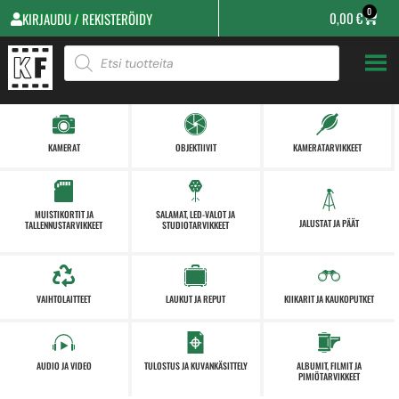
0
0,00
€
KIRJAUDU / REKISTERÖIDY
KAMERAT
OBJEKTIIVIT
KAMERATARVIKKEET
MUISTIKORTIT JA
SALAMAT, LED-VALOT JA
JALUSTAT JA PÄÄT
TALLENNUSTARVIKKEET
STUDIOTARVIKKEET
VAIHTOLAITTEET
LAUKUT JA REPUT
KIIKARIT JA KAUKOPUTKET
AUDIO JA VIDEO
TULOSTUS JA KUVANKÄSITTELY
ALBUMIT, FILMIT JA
PIMIÖTARVIKKEET