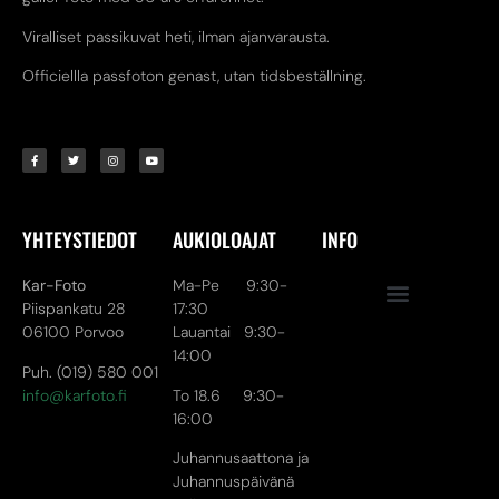
Viralliset passikuvat heti, ilman ajanvarausta.
Officiellla passfoton genast, utan tidsbeställning.
YHTEYSTIEDOT
AUKIOLOAJAT
INFO
Kar-Foto
Ma-Pe 9:30-
Piispankatu 28
17:30
06100 Porvoo
Lauantai 9:30-
14:00
Puh. (019) 580 001
info@karfoto.fi
To 18.6 9:30-
16:00
Juhannusaattona ja
Juhannuspäivänä