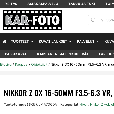
YRITYS
ASIAKASPALVELU
TAKUU JA TUKI
TOI
TUOTTEET
KUVATILAUKSET
PALVELUT
KUVA
PASSIKUVAT
KAMPANJAT JA ERIKOISERÄT
TARJOU
Etusivu
/
Kauppa
/
Objektiivit
/ Nikkor Z DX 16-50mm F3.5-6.3 VR, mu
NIKKOR Z DX 16-50MM F3.5-6.3 VR
Tuotetunnus (SKU):
JMA706DA
Kategoriat
Nikon
,
Nikkor Z -objek