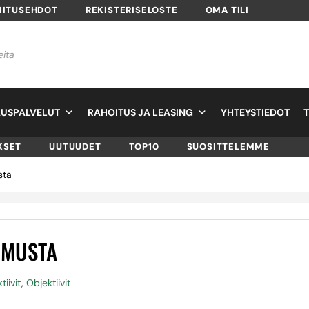
MITUSEHDOT
REKISTERISELOSTE
OMA TILI
USPALVELUT
RAHOITUS JA LEASING
YHTEYSTIEDOT
KSET
UUTUUDET
TOP10
SUOSITTELEMME
sta
, MUSTA
tiivit
,
Objektiivit