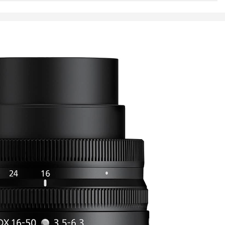
N
ajonetti
S-C
m