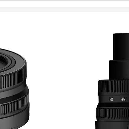
379,00
€
Toimitus 7-9 päivää
LISÄÄ OSTOSKORII
Tyyppi: Nikonin Z-b
Kennokoko: DX/ AP
Polttoväli: 16-50 m