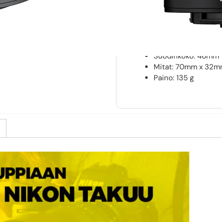
Suurin aukko: F3.6
Pienin aukko: f/40
Objektiivin rakenne
Lyhin tarkennusetäi
Himmenninlehtien m
Suodinkoko: 46mm
Mitat: 70mm x 32
Paino: 135 g