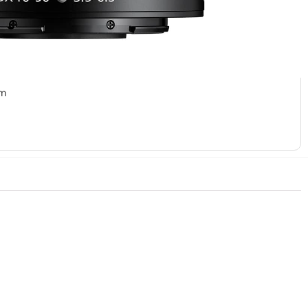
: 9 elementtiä 7 ryhmässä
syys: 0,2 m
äärä: 7 (pyöristetty himmenninaukko)
mm