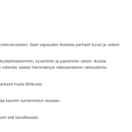
n yleisvarusteen. Saat vapauden ikuistaa parhaat kuvat ja videot
tyiskohtaisemmin, syvemmin ja paremmin värein. Ikuista
si videoita: saatat hämmästyä videoaineiston vakaudesta.
arkasti myös lähikuvia.
ottaa kauniin sumennetun taustan.
sit sitä kävellessäsi.