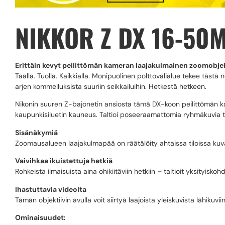
NIKKOR Z DX 16-50M
Erittäin kevyt peilittömän kameran laajakulmainen zoomobjek
Täällä. Tuolla. Kaikkialla. Monipuolinen polttovälialue tekee täs
arjen kommelluksista suuriin seikkailuihin. Hetkestä hetkeen.
Nikonin suuren Z-bajonetin ansiosta tämä DX-koon peilittömän k
kaupunkisiluetin kauneus. Taltioi poseeraamattomia ryhmäkuvia t
Sisänäkymiä
Zoomausalueen laajakulmapää on räätälöity ahtaissa tiloissa kuva
Vaivihkaa ikuistettuja hetkiä
Rohkeista ilmaisuista aina ohikiitäviin hetkiin – taltioit yksityi
Ihastuttavia videoita
Tämän objektiivin avulla voit siirtyä laajoista yleiskuvista lähikuv
Ominaisuudet: