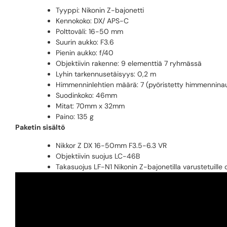
Tyyppi: Nikonin Z-bajonetti
Kennokoko: DX/ APS-C
Polttoväli: 16-50 mm
Suurin aukko: F3.6
Pienin aukko: f/40
Objektiivin rakenne: 9 elementtiä 7 ryhmässä
Lyhin tarkennusetäisyys: 0,2 m
Himmenninlehtien määrä: 7 (pyöristetty himmennina
Suodinkoko: 46mm
Mitat: 70mm x 32mm
Paino: 135 g
Paketin sisältö
Nikkor Z DX 16-50mm F3.5-6.3 VR
Objektiivin suojus LC-46B
Takasuojus LF-N1 Nikonin Z-bajonetilla varustetuille ob