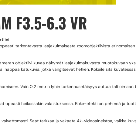
M F3.5-6.3 VR
tiivi
tä nopeasti tarkentavasta laajakulmaisesta zoomobjektiivista erinomaise
ameran objektiivi kuvaa näkymät laajakulmakuvasta muotokuvaan yksi
ai nappaa katukuvia, jotka vangitsevat hetken. Kokeile sitä kuvatessa
amiseen. Vain 0,2 metrin lyhin tarkennusetäisyys auttaa taltioimaan t
skohdat upeasti heikossakin valaistuksessa. Boke-efekti on pehmeä ja tu
iin vaivattomasti. Saat tarkkaa ja vakaata 4k-videoaineistoa, vaikka kuvai