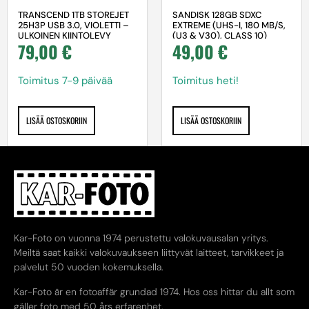
SANDISK 128GB SDXC
TRANSCEND 1TB STOREJET
EXTREME (UHS-I, 180 MB/S,
25H3P USB 3.0, VIOLETTI –
(U3 & V30), CLASS 10)
ULKOINEN KIINTOLEVY
49,00
€
79,00
€
Toimitus heti!
Toimitus 7-9 päivää
LISÄÄ OSTOSKORIIN
LISÄÄ OSTOSKORIIN
Kar-Foto on vuonna 1974 perustettu valokuvausalan yritys.
Meiltä saat kaikki valokuvaukseen liittyvät laitteet, tarvikkeet ja
palvelut 50 vuoden kokemuksella.
Kar-Foto är en fotoaffär grundad 1974. Hos oss hittar du allt som
gäller foto med 50 års erfarenhet.