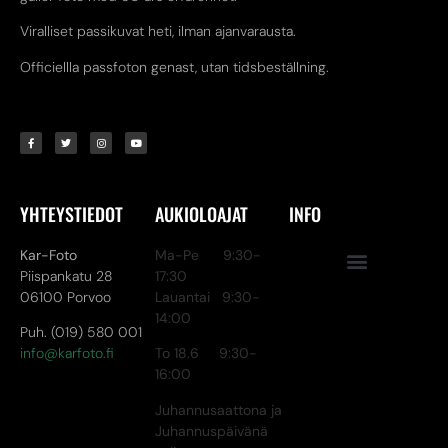
Viralliset passikuvat heti, ilman ajanvarausta.
Officiellla passfoton genast, utan tidsbeställning.
YHTEYSTIEDOT
AUKIOLOAJAT
INFO
Kar-Foto
Ma-Pe 9:30-
Piispankatu 28
17:30
06100 Porvoo
Lauantai 9:30-
14:00
Puh. (019) 580 001
info@karfoto.fi
To 18.6 9:30-
16:00
Juhannusaattona ja
Juhannuspäivänä