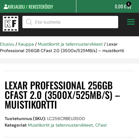
0
0,00
€
KIRJAUDU / REKISTERÖIDY
Etusivu
/
Kauppa
/
Muistikortit ja tallennustarvikkeet
/ Lexar
Professional 256GB CFast 2.0 (3500x/525MB/s) – muistikortti
LEXAR PROFESSIONAL 256GB
CFAST 2.0 (3500X/525MB/S) –
MUISTIKORTTI
Tuotetunnus (SKU):
LC256CRBEU3500
Kategoriat
Muistikortit ja tallennustarvikkeet
,
CFast