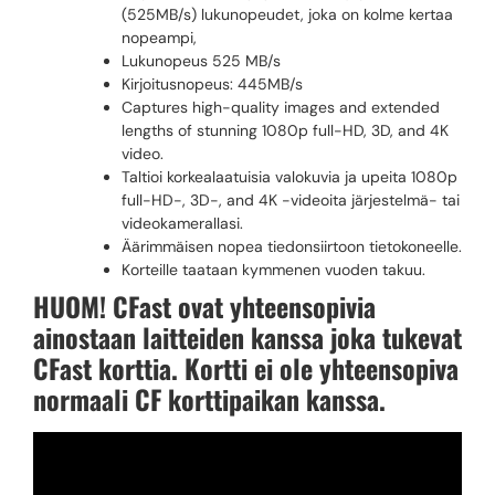
(525MB/s) lukunopeudet, joka on kolme kertaa
nopeampi,
Lukunopeus 525 MB/s
Kirjoitusnopeus: 445MB/s
Captures high-quality images and extended
lengths of stunning 1080p full-HD, 3D, and 4K
video.
Taltioi korkealaatuisia valokuvia ja upeita 1080p
full-HD-, 3D-, and 4K -videoita järjestelmä- tai
videokamerallasi.
Äärimmäisen nopea tiedonsiirtoon tietokoneelle.
Korteille taataan kymmenen vuoden takuu.
HUOM! CFast ovat yhteensopivia
ainostaan laitteiden kanssa joka tukevat
CFast korttia. Kortti ei ole yhteensopiva
normaali CF korttipaikan kanssa.