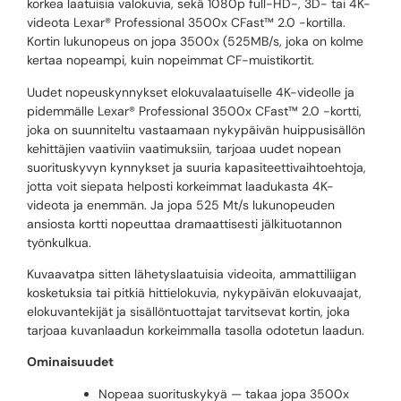
korkea laatuisia valokuvia, sekä 1080p full-HD-, 3D- tai 4K-
videota Lexar® Professional 3500x CFast™ 2.0 -kortilla.
Kortin lukunopeus on jopa 3500x (525MB/s, joka on kolme
kertaa nopeampi, kuin nopeimmat CF-muistikortit.
Uudet nopeuskynnykset elokuvalaatuiselle 4K-videolle ja
pidemmälle Lexar® Professional 3500x CFast™ 2.0 -kortti,
joka on suunniteltu vastaamaan nykypäivän huippusisällön
kehittäjien vaativiin vaatimuksiin, tarjoaa uudet nopean
suorituskyvyn kynnykset ja suuria kapasiteettivaihtoehtoja,
jotta voit siepata helposti korkeimmat laadukasta 4K-
videota ja enemmän. Ja jopa 525 Mt/s lukunopeuden
ansiosta kortti nopeuttaa dramaattisesti jälkituotannon
työnkulkua.
Kuvaavatpa sitten lähetyslaatuisia videoita, ammattiliigan
kosketuksia tai pitkiä hittielokuvia, nykypäivän elokuvaajat,
elokuvantekijät ja sisällöntuottajat tarvitsevat kortin, joka
tarjoaa kuvanlaadun korkeimmalla tasolla odotetun laadun.
Ominaisuudet
Nopeaa suorituskykyä — takaa jopa 3500x