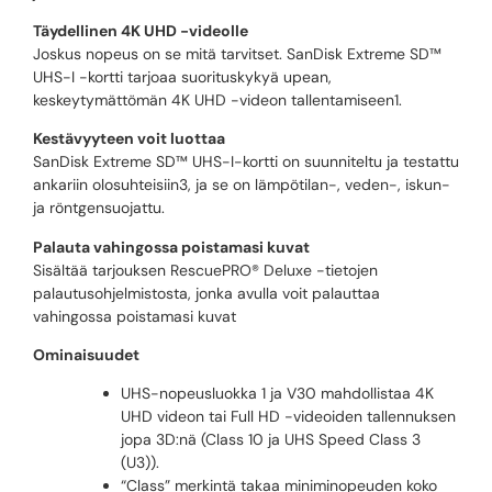
Täydellinen 4K UHD -videolle
Joskus nopeus on se mitä tarvitset. SanDisk Extreme SD™
UHS-I -kortti tarjoaa suorituskykyä upean,
keskeytymättömän 4K UHD -videon tallentamiseen1.
Kestävyyteen voit luottaa
SanDisk Extreme SD™ UHS-I-kortti on suunniteltu ja testattu
ankariin olosuhteisiin3, ja se on lämpötilan-, veden-, iskun-
ja röntgensuojattu.
Palauta vahingossa poistamasi kuvat
Sisältää tarjouksen RescuePRO® Deluxe -tietojen
palautusohjelmistosta, jonka avulla voit palauttaa
vahingossa poistamasi kuvat
Ominaisuudet
UHS-nopeusluokka 1 ja V30 mahdollistaa 4K
UHD videon tai Full HD -videoiden tallennuksen
jopa 3D:nä (Class 10 ja UHS Speed Class 3
(U3)).
“Class” merkintä takaa miniminopeuden koko