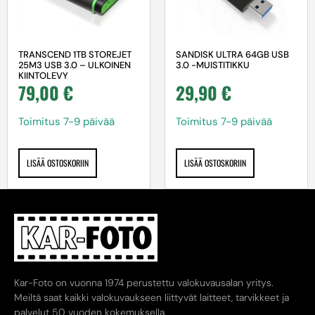
TRANSCEND 1TB STOREJET
SANDISK ULTRA 64GB USB
25M3 USB 3.0 – ULKOINEN
3.0 -MUISTITIKKU
KIINTOLEVY
79,00
€
29,90
€
Toimitus 7-9 päivää
Toimitus 7-9 päivää
LISÄÄ OSTOSKORIIN
LISÄÄ OSTOSKORIIN
Kar-Foto on vuonna 1974 perustettu valokuvausalan yritys.
Meiltä saat kaikki valokuvaukseen liittyvät laitteet, tarvikkeet ja
palvelut 50 vuoden kokemuksella.