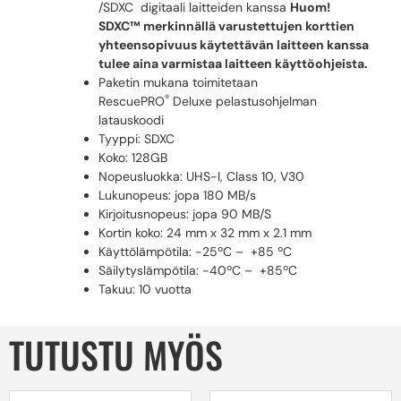
/SDXC digitaali laitteiden kanssa
Huom!
SDXC™ merkinnällä varustettujen korttien
yhteensopivuus käytettävän laitteen kanssa
tulee aina varmistaa laitteen käyttöohjeista.
Paketin mukana toimitetaan
®
RescuePRO
Deluxe pelastusohjelman
latauskoodi
Tyyppi: SDXC
Koko: 128GB
Nopeusluokka: UHS-I, Class 10, V30
Lukunopeus: jopa 180 MB/s
Kirjoitusnopeus: jopa 90 MB/S
Kortin koko: 24 mm x 32 mm x 2.1 mm
Käyttölämpötila: -25ºC – +85 ºC
Säilytyslämpötila: -40ºC – +85ºC
Takuu: 10 vuotta
TUTUSTU MYÖS