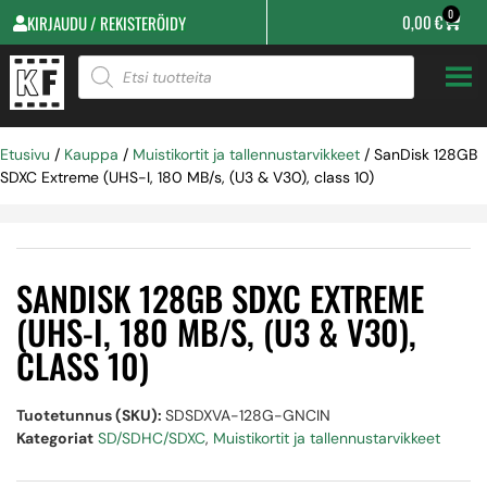
0
0,00
€
KIRJAUDU / REKISTERÖIDY
Etusivu
/
Kauppa
/
Muistikortit ja tallennustarvikkeet
/ SanDisk 128GB
SDXC Extreme (UHS-I, 180 MB/s, (U3 & V30), class 10)
SANDISK 128GB SDXC EXTREME
(UHS-I, 180 MB/S, (U3 & V30),
CLASS 10)
Tuotetunnus (SKU):
SDSDXVA-128G-GNCIN
Kategoriat
SD/SDHC/SDXC
,
Muistikortit ja tallennustarvikkeet