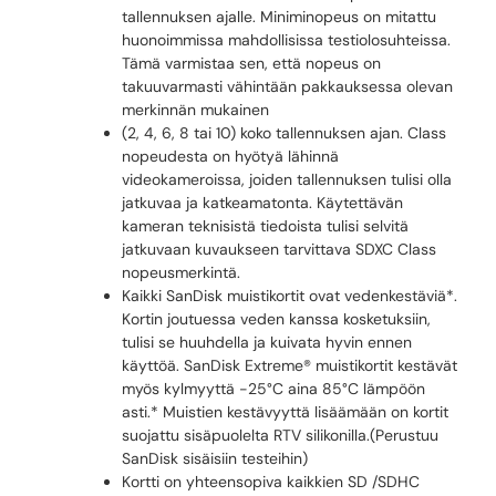
tallennuksen ajalle. Miniminopeus on mitattu
huonoimmissa mahdollisissa testiolosuhteissa.
Tämä varmistaa sen, että nopeus on
takuuvarmasti vähintään pakkauksessa olevan
merkinnän mukainen
(2, 4, 6, 8 tai 10) koko tallennuksen ajan. Class
nopeudesta on hyötyä lähinnä
videokameroissa, joiden tallennuksen tulisi olla
jatkuvaa ja katkeamatonta. Käytettävän
kameran teknisistä tiedoista tulisi selvitä
jatkuvaan kuvaukseen tarvittava SDXC Class
nopeusmerkintä.
Kaikki SanDisk muistikortit ovat vedenkestäviä*.
Kortin joutuessa veden kanssa kosketuksiin,
tulisi se huuhdella ja kuivata hyvin ennen
käyttöä. SanDisk Extreme® muistikortit kestävät
myös kylmyyttä -25°C aina 85°C lämpöön
asti.* Muistien kestävyyttä lisäämään on kortit
suojattu sisäpuolelta RTV silikonilla.(Perustuu
SanDisk sisäisiin testeihin)
Kortti on yhteensopiva kaikkien SD /SDHC