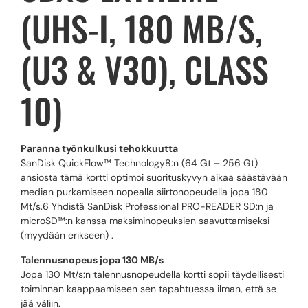
(UHS-I, 180 MB/S,
(U3 & V30), CLASS
10)
Paranna työnkulkusi tehokkuutta
SanDisk QuickFlow™ Technology8:n (64 Gt – 256 Gt)
ansiosta tämä kortti optimoi suorituskyvyn aikaa säästävään
median purkamiseen nopealla siirtonopeudella jopa 180
Mt/s.6 Yhdistä SanDisk Professional PRO-READER SD:n ja
microSD™:n kanssa maksiminopeuksien saavuttamiseksi
(myydään erikseen) .
Talennusnopeus jopa 130 MB/s
Jopa 130 Mt/s:n talennusnopeudella kortti sopii täydellisesti
toiminnan kaappaamiseen sen tapahtuessa ilman, että se
jää väliin.