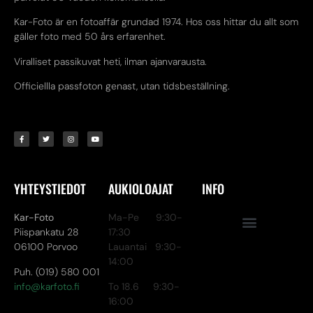
Kar-Foto är en fotoaffär grundad 1974. Hos oss hittar du allt som
gäller foto med 50 års erfarenhet.
Viralliset passikuvat heti, ilman ajanvarausta.
Officiellla passfoton genast, utan tidsbeställning.
YHTEYSTIEDOT
AUKIOLOAJAT
INFO
Kar-Foto
Ma-Pe 9:30-
Piispankatu 28
17:30
06100 Porvoo
Lauantai 9:30-
14:00
Puh. (019) 580 001
info@karfoto.fi
To 18.6 9:30-
16:00