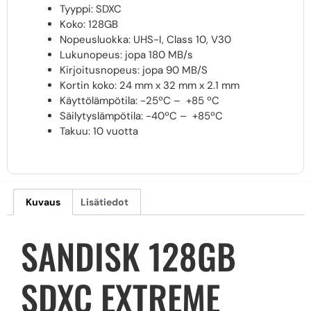
Tyyppi: SDXC
Koko: 128GB
Nopeusluokka: UHS-I, Class 10, V30
Lukunopeus: jopa 180 MB/s
Kirjoitusnopeus: jopa 90 MB/S
Kortin koko: 24 mm x 32 mm x 2.1 mm
Käyttölämpötila: -25ºC – +85 ºC
Säilytyslämpötila: -40ºC – +85ºC
Takuu: 10 vuotta
Kuvaus
Lisätiedot
SANDISK 128GB
SDXC EXTREME