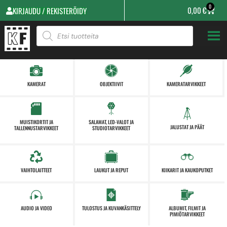
0
0,00
€
KIRJAUDU / REKISTERÖIDY
KAMERAT
OBJEKTIIVIT
KAMERATARVIKKEET
MUISTIKORTIT JA
SALAMAT, LED-VALOT JA
JALUSTAT JA PÄÄT
TALLENNUSTARVIKKEET
STUDIOTARVIKKEET
VAIHTOLAITTEET
LAUKUT JA REPUT
KIIKARIT JA KAUKOPUTKET
AUDIO JA VIDEO
TULOSTUS JA KUVANKÄSITTELY
ALBUMIT, FILMIT JA
PIMIÖTARVIKKEET