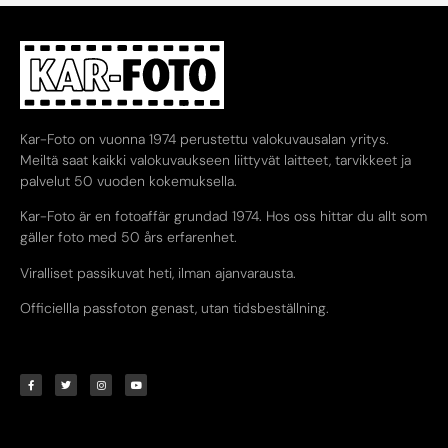
Kar-Foto on vuonna 1974 perustettu valokuvausalan yritys.
Meiltä saat kaikki valokuvaukseen liittyvät laitteet, tarvikkeet ja
palvelut 50 vuoden kokemuksella.
Kar-Foto är en fotoaffär grundad 1974. Hos oss hittar du allt som
gäller foto med 50 års erfarenhet.
Viralliset passikuvat heti, ilman ajanvarausta.
Officiellla passfoton genast, utan tidsbeställning.